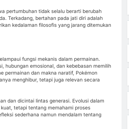
a pertumbuhan tidak selalu berarti berubah
a. Terkadang, bertahan pada jati diri adalah
rikan kedalaman filosofis yang jarang ditemukan
elampaui fungsi mekanis dalam permainan.
si, hubungan emosional, dan kebebasan memilih
e permainan dan makna naratif, Pokémon
hanya menghibur, tetapi juga relevan secara
 dan dicintai lintas generasi. Evolusi dalam
 kuat, tetapi tentang memahami proses
efleksi sederhana namun mendalam tentang