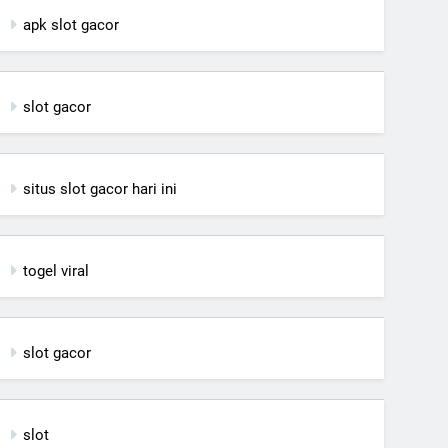
apk slot gacor
slot gacor
situs slot gacor hari ini
togel viral
slot gacor
slot