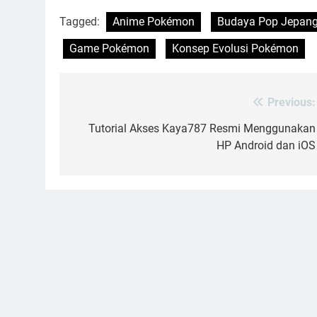
Tagged:
Anime Pokémon
Budaya Pop Jepan
Game Pokémon
Konsep Evolusi Pokémon
Previous:
Post
navigation
Tutorial Akses Kaya787 Resmi Menggunakan
HP Android dan iOS