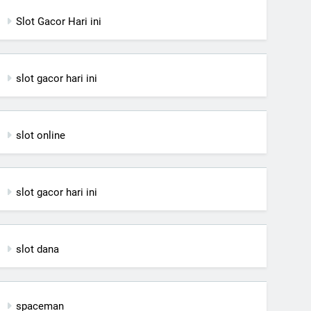
Slot Gacor Hari ini
slot gacor hari ini
slot online
slot gacor hari ini
slot dana
spaceman