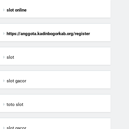
slot online
https://anggota.kadinbogorkab.org/register
slot
slot gacor
toto slot
slot gacor