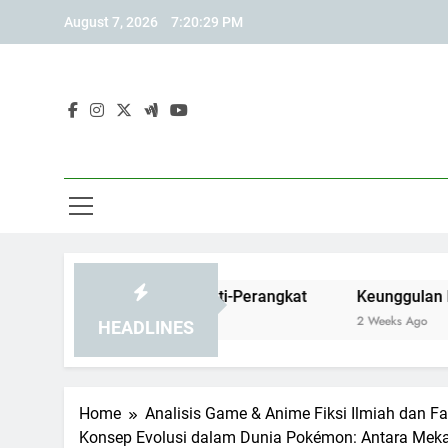
Skip
August 7, 2026
7:20:30 PM
to
content
Lyt
Temukan Kr
endukung Akses Multi-Perangkat
Keunggulan LEBAH4D
2 Weeks Ago
HEADLINES
Home
Analisis Game & Anime Fiksi Ilmiah dan Fa
Konsep Evolusi dalam Dunia Pokémon: Antara Mek