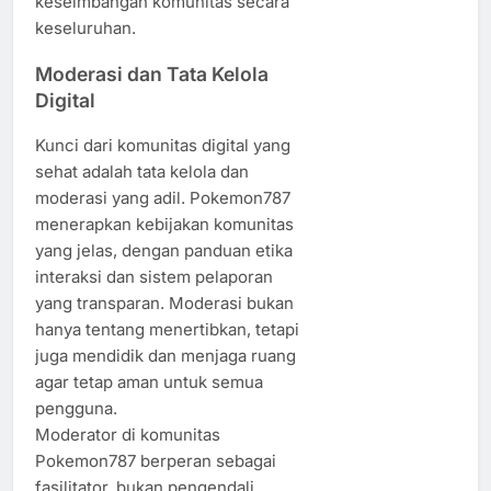
keseimbangan komunitas secara
keseluruhan.
Moderasi dan Tata Kelola
Digital
Kunci dari komunitas digital yang
sehat adalah tata kelola dan
moderasi yang adil. Pokemon787
menerapkan kebijakan komunitas
yang jelas, dengan panduan etika
interaksi dan sistem pelaporan
yang transparan. Moderasi bukan
hanya tentang menertibkan, tetapi
juga mendidik dan menjaga ruang
agar tetap aman untuk semua
pengguna.
Moderator di komunitas
Pokemon787 berperan sebagai
fasilitator, bukan pengendali.