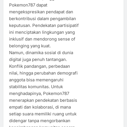
Pokemon787 dapat
mengekspresikan pendapat dan
berkontribusi dalam pengambilan
keputusan. Pendekatan partisipatif
ini menciptakan lingkungan yang
inklusif dan mendorong sense of
belonging yang kuat.
Namun, dinamika sosial di dunia
digital juga penuh tantangan.
Konflik pandangan, perbedaan
nilai, hingga perubahan demografi
anggota bisa memengaruhi
stabilitas komunitas. Untuk
menghadapinya, Pokemon787
menerapkan pendekatan berbasis
empati dan kolaborasi, di mana
setiap suara memiliki ruang untuk
didengar tanpa mengorbankan