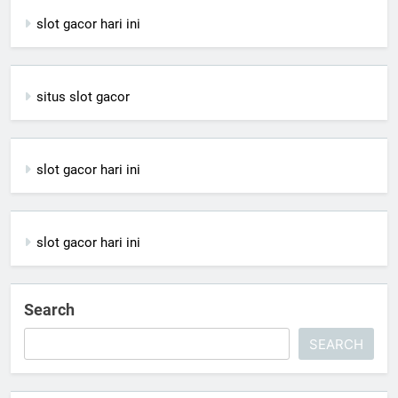
slot gacor hari ini
situs slot gacor
slot gacor hari ini
slot gacor hari ini
Search
SEARCH