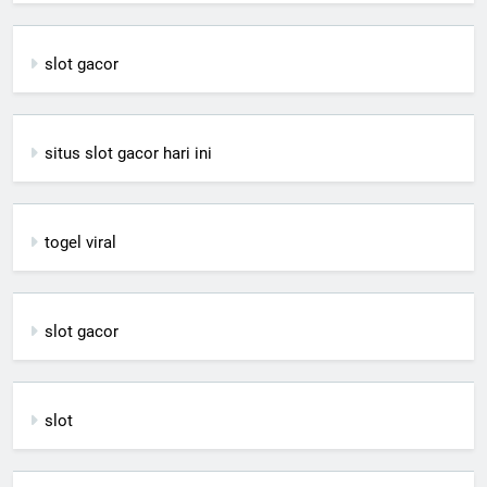
slot gacor
situs slot gacor hari ini
togel viral
slot gacor
slot