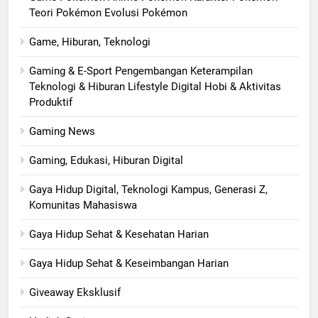
Teori Pokémon Evolusi Pokémon
Game, Hiburan, Teknologi
Gaming & E-Sport Pengembangan Keterampilan
Teknologi & Hiburan Lifestyle Digital Hobi & Aktivitas
Produktif
Gaming News
Gaming, Edukasi, Hiburan Digital
Gaya Hidup Digital, Teknologi Kampus, Generasi Z,
Komunitas Mahasiswa
Gaya Hidup Sehat & Kesehatan Harian
Gaya Hidup Sehat & Keseimbangan Harian
Giveaway Eksklusif