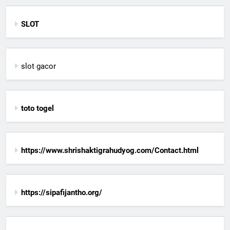
SLOT
slot gacor
toto togel
https://www.shrishaktigrahudyog.com/Contact.html
https://sipafijantho.org/