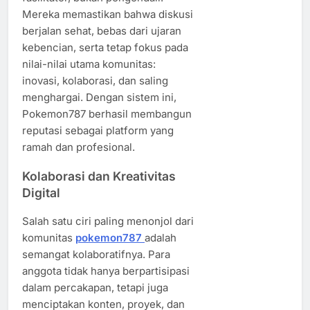
Mereka memastikan bahwa diskusi
berjalan sehat, bebas dari ujaran
kebencian, serta tetap fokus pada
nilai-nilai utama komunitas:
inovasi, kolaborasi, dan saling
menghargai. Dengan sistem ini,
Pokemon787 berhasil membangun
reputasi sebagai platform yang
ramah dan profesional.
Kolaborasi dan Kreativitas
Digital
Salah satu ciri paling menonjol dari
komunitas
pokemon787
adalah
semangat kolaboratifnya. Para
anggota tidak hanya berpartisipasi
dalam percakapan, tetapi juga
menciptakan konten, proyek, dan