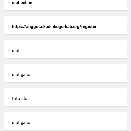
slot online
https://anggota.kadinbogorkab.org/register
slot
slot gacor
toto slot
slot gacor