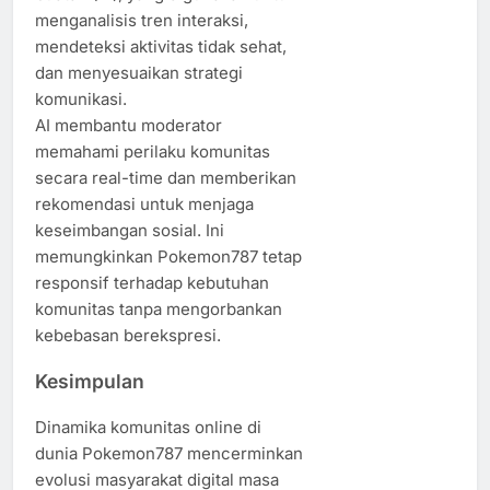
menganalisis tren interaksi,
mendeteksi aktivitas tidak sehat,
dan menyesuaikan strategi
komunikasi.
AI membantu moderator
memahami perilaku komunitas
secara real-time dan memberikan
rekomendasi untuk menjaga
keseimbangan sosial. Ini
memungkinkan Pokemon787 tetap
responsif terhadap kebutuhan
komunitas tanpa mengorbankan
kebebasan berekspresi.
Kesimpulan
Dinamika komunitas online di
dunia Pokemon787 mencerminkan
evolusi masyarakat digital masa