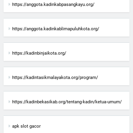
https://anggota.kadinkabpasangkayu.org/
https://anggota.kadinkablimapuluhkota.org/
https://kadinbinjaikota.org/
https://kadintasikmalayakota.org/program/
https://kadinbekasikab.org/tentang-kadin/ketua-umum/
apk slot gacor