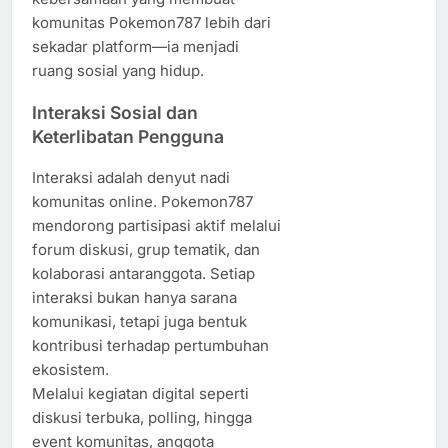
komunitas Pokemon787 lebih dari
sekadar platform—ia menjadi
ruang sosial yang hidup.
Interaksi Sosial dan
Keterlibatan Pengguna
Interaksi adalah denyut nadi
komunitas online. Pokemon787
mendorong partisipasi aktif melalui
forum diskusi, grup tematik, dan
kolaborasi antaranggota. Setiap
interaksi bukan hanya sarana
komunikasi, tetapi juga bentuk
kontribusi terhadap pertumbuhan
ekosistem.
Melalui kegiatan digital seperti
diskusi terbuka, polling, hingga
event komunitas, anggota