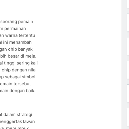
r
i seorang pemain
lam permainan
an warna tertentu
al ini menambah
gan chip banyak
ebih besar di meja.
i tinggi sering kali
, chip dengan nilai
ap sebagai simbol
pemain tersebut
main dengan baik.
t dalam strategi
menggertak lawan
nya, menumpuk