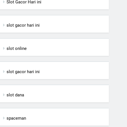
Slot Gacor Hari ini
slot gacor hari ini
slot online
slot gacor hari ini
slot dana
spaceman