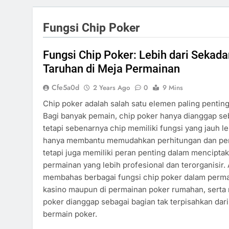
Fungsi Chip Poker
Fungsi Chip Poker: Lebih dari Sekada
Taruhan di Meja Permainan
Cfe5a0d
2 Years Ago
0
9 Mins
Chip poker adalah salah satu elemen paling penting
Bagi banyak pemain, chip poker hanya dianggap seb
tetapi sebenarnya chip memiliki fungsi yang jauh leb
hanya membantu memudahkan perhitungan dan pen
tetapi juga memiliki peran penting dalam mencipta
permainan yang lebih profesional dan terorganisir. A
membahas berbagai fungsi chip poker dalam permai
kasino maupun di permainan poker rumahan, serta
poker dianggap sebagai bagian tak terpisahkan dar
bermain poker.