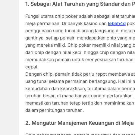
1.
Sebagai Alat Taruhan yang Standar dan P
Fungsi utama chip poker adalah sebagai alat taruha
meja permainan. Di banyak kasino dan
lebah4d
poke
penggunaan uang tunai dilarang langsung di meja 
gantinya, setiap pemain mendapatkan chip yang mew
yang mereka miliki. Chip poker memiliki nilai yang b
dari chip dengan nilai kecil hingga chip dengan nila
memudahkan pemain untuk menyesuaikan taruhan
cepat.
Dengan chip, pemain tidak perlu repot membawa a
uang tunai selama permainan berlangsung. Hal ini
kemudahan dan kepraktisan, terutama dalam perm
taruhan besar, di mana banyak uang dipertaruhkan.
memastikan taruhan tetap tertib dan meminimalkan
dalam perhitungan taruhan.
2.
Mengatur Manajemen Keuangan di Meja