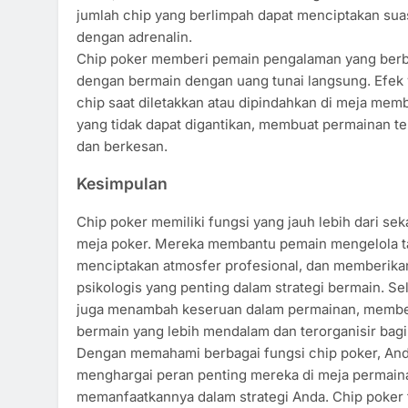
jumlah chip yang berlimpah dapat menciptakan su
dengan adrenalin.
Chip poker memberi pemain pengalaman yang ber
dengan bermain dengan uang tunai langsung. Efek 
chip saat diletakkan atau dipindahkan di meja mem
yang tidak dapat digantikan, membuat permainan te
dan berkesan.
Kesimpulan
Chip poker memiliki fungsi yang jauh lebih dari seka
meja poker. Mereka membantu pemain mengelola t
menciptakan atmosfer profesional, dan memberik
psikologis yang penting dalam strategi bermain. Sel
juga menambah keseruan dalam permainan, membe
bermain yang lebih mendalam dan terorganisir bag
Dengan memahami berbagai fungsi chip poker, And
menghargai peran penting mereka di meja permain
memanfaatkannya dalam strategi Anda. Chip poker 