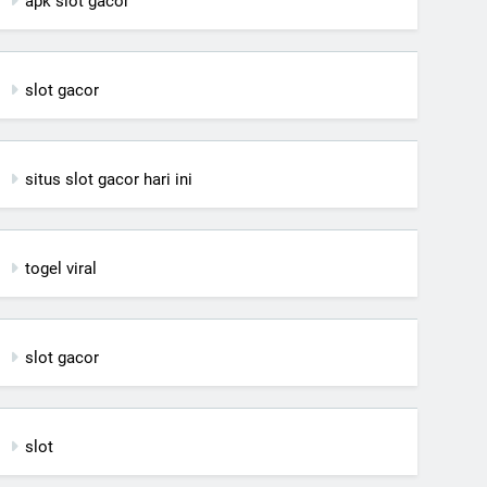
apk slot gacor
slot gacor
situs slot gacor hari ini
togel viral
slot gacor
slot