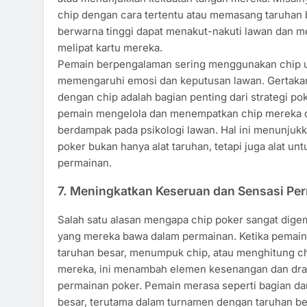
chip dengan cara tertentu atau memasang taruhan
berwarna tinggi dapat menakut-nakuti lawan dan 
melipat kartu mereka.
Pemain berpengalaman sering menggunakan chip 
memengaruhi emosi dan keputusan lawan. Gertakan 
dengan chip adalah bagian penting dari strategi pok
pemain mengelola dan menempatkan chip mereka di
berdampak pada psikologi lawan. Hal ini menunjuk
poker bukan hanya alat taruhan, tetapi juga alat u
permainan.
7.
Meningkatkan Keseruan dan Sensasi Pe
Salah satu alasan mengapa chip poker sangat digem
yang mereka bawa dalam permainan. Ketika pema
taruhan besar, menumpuk chip, atau menghitung 
mereka, ini menambah elemen kesenangan dan dr
permainan poker. Pemain merasa seperti bagian da
besar, terutama dalam turnamen dengan taruhan be