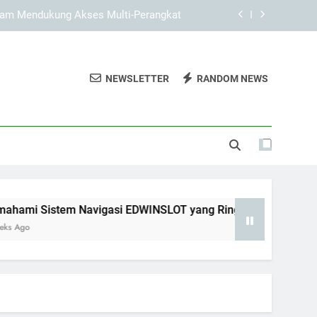
am Mendukung Akses Multi-Perangkat
EDWINSLOT yang Ringkas dan Terarah
i LEBAH4D yang Ringkas dan Terarah
NEWSLETTER
RANDOM NEWS
am Mendukung Akses Multi-Perangkat
igital Dan Kreator Visual.
am Mendukung Akses Multi-Perangkat
EDWINSLOT yang Ringkas dan Terarah
i LEBAH4D yang Ringkas dan Terarah
tem Navigasi EDWINSLOT yang Ringkas dan Terarah
M
3 