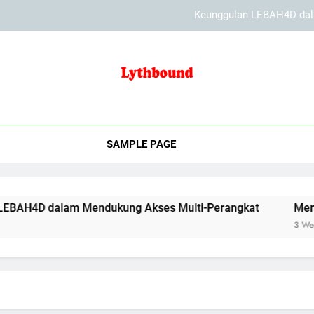
Keunggulan LEBAH4D dal
Memahami Sistem Navigasi 
Memahami Sistem Navigas
hbound
Keunggulan EDWINSLOT dal
eativitas Tanpa Batas Di Lythbound. Platform Untuk Seniman D
Keunggulan LEBAH4D dal
SAMPLE PAGE
Memahami Sistem Navigasi 
Memahami Sistem Navigas
alam Mendukung Akses Multi-Perangkat
Memahami Sis
3 Weeks Ago