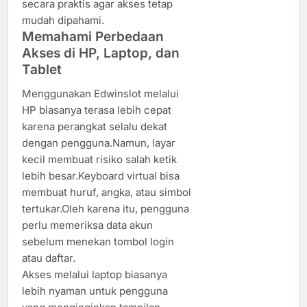
secara praktis agar akses tetap
mudah dipahami.
Memahami Perbedaan
Akses di HP, Laptop, dan
Tablet
Menggunakan Edwinslot melalui
HP biasanya terasa lebih cepat
karena perangkat selalu dekat
dengan pengguna.Namun, layar
kecil membuat risiko salah ketik
lebih besar.Keyboard virtual bisa
membuat huruf, angka, atau simbol
tertukar.Oleh karena itu, pengguna
perlu memeriksa data akun
sebelum menekan tombol login
atau daftar.
Akses melalui laptop biasanya
lebih nyaman untuk pengguna