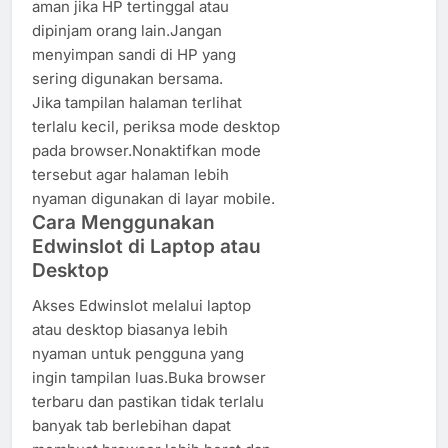
aman jika HP tertinggal atau
dipinjam orang lain.Jangan
menyimpan sandi di HP yang
sering digunakan bersama.
Jika tampilan halaman terlihat
terlalu kecil, periksa mode desktop
pada browser.Nonaktifkan mode
tersebut agar halaman lebih
nyaman digunakan di layar mobile.
Cara Menggunakan
Edwinslot di Laptop atau
Desktop
Akses Edwinslot melalui laptop
atau desktop biasanya lebih
nyaman untuk pengguna yang
ingin tampilan luas.Buka browser
terbaru dan pastikan tidak terlalu
banyak tab berlebihan dapat