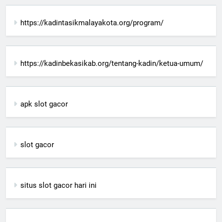
https://kadintasikmalayakota.org/program/
https://kadinbekasikab.org/tentang-kadin/ketua-umum/
apk slot gacor
slot gacor
situs slot gacor hari ini