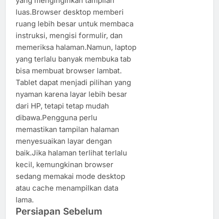
yang menginginkan tampilan
luas.Browser desktop memberi
ruang lebih besar untuk membaca
instruksi, mengisi formulir, dan
memeriksa halaman.Namun, laptop
yang terlalu banyak membuka tab
bisa membuat browser lambat.
Tablet dapat menjadi pilihan yang
nyaman karena layar lebih besar
dari HP, tetapi tetap mudah
dibawa.Pengguna perlu
memastikan tampilan halaman
menyesuaikan layar dengan
baik.Jika halaman terlihat terlalu
kecil, kemungkinan browser
sedang memakai mode desktop
atau cache menampilkan data
lama.
Persiapan Sebelum