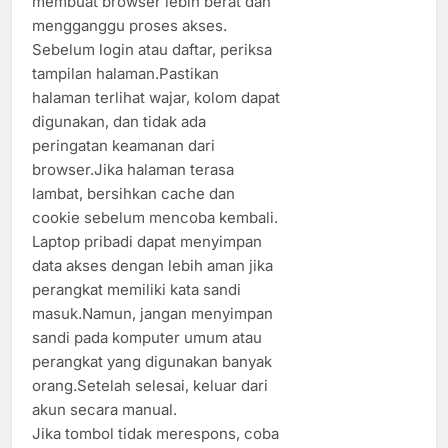
membuat browser lebih berat dan
mengganggu proses akses.
Sebelum login atau daftar, periksa
tampilan halaman.Pastikan
halaman terlihat wajar, kolom dapat
digunakan, dan tidak ada
peringatan keamanan dari
browser.Jika halaman terasa
lambat, bersihkan cache dan
cookie sebelum mencoba kembali.
Laptop pribadi dapat menyimpan
data akses dengan lebih aman jika
perangkat memiliki kata sandi
masuk.Namun, jangan menyimpan
sandi pada komputer umum atau
perangkat yang digunakan banyak
orang.Setelah selesai, keluar dari
akun secara manual.
Jika tombol tidak merespons, coba