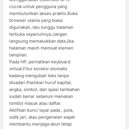
cocok untuk pengguna yang
membutuhkan akses praktis.Buka
browser utama yang biasa
digunakan, lalu tunggu halaman
terbuka sepenuhnya.Jangan
langsung memasukkan data jika
halaman masih memuat elemen
tampilan.
Pada HP, perhatikan keyboard
virtual.Fitur koreksi otomatis
kadang mengubah teks tanpa
disadari.Pastikan huruf kapital,
angka, simbol, dan spasi tambahan
sudah benar sebelum menekan
tombol masuk atau daftar.
Aktifkan kunci layar pada , pola,
sidik jari, atau pengenalan wajah
membantu menjaga akun tetap