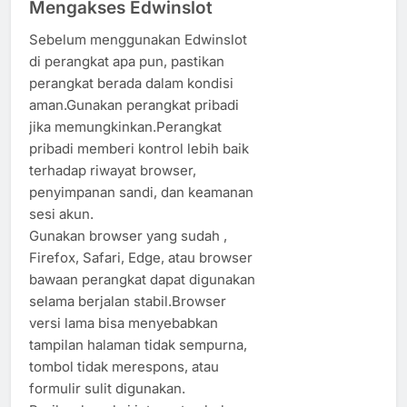
Mengakses Edwinslot
Sebelum menggunakan Edwinslot
di perangkat apa pun, pastikan
perangkat berada dalam kondisi
aman.Gunakan perangkat pribadi
jika memungkinkan.Perangkat
pribadi memberi kontrol lebih baik
terhadap riwayat browser,
penyimpanan sandi, dan keamanan
sesi akun.
Gunakan browser yang sudah ,
Firefox, Safari, Edge, atau browser
bawaan perangkat dapat digunakan
selama berjalan stabil.Browser
versi lama bisa menyebabkan
tampilan halaman tidak sempurna,
tombol tidak merespons, atau
formulir sulit digunakan.