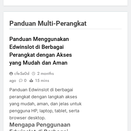
Panduan Multi-Perangkat
Panduan Menggunakan
Edwinslot di Berbagai
Perangkat dengan Akses
yang Mudah dan Aman
cfe5a0d
2 months
ago
0
15 mins
Panduan Edwinslot di berbagai
perangkat dengan langkah akses
yang mudah, aman, dan jelas untuk
pengguna HP, laptop, tablet, serta
browser desktop.
Mengapa Penggunaan