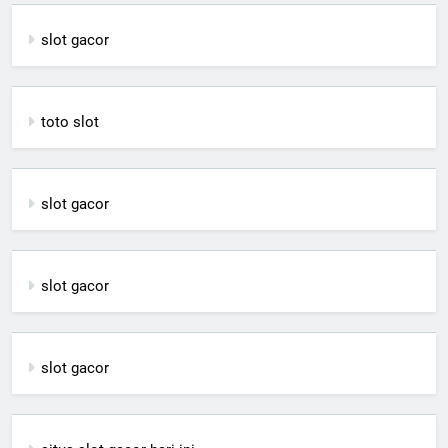
slot gacor
toto slot
slot gacor
slot gacor
slot gacor