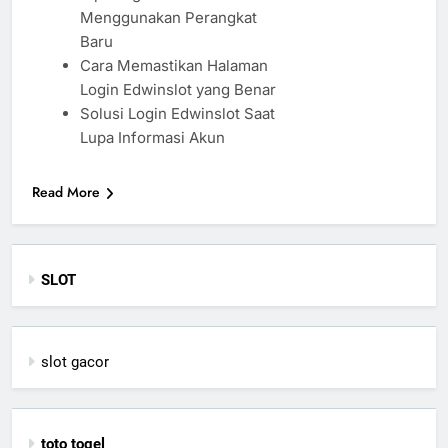
Menggunakan Perangkat
Baru
Cara Memastikan Halaman
Login Edwinslot yang Benar
Solusi Login Edwinslot Saat
Lupa Informasi Akun
Read More
SLOT
slot gacor
toto togel