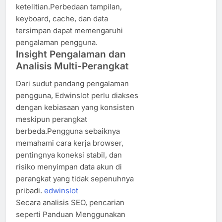
ketelitian.Perbedaan tampilan,
keyboard, cache, dan data
tersimpan dapat memengaruhi
pengalaman pengguna.
Insight Pengalaman dan
Analisis Multi-Perangkat
Dari sudut pandang pengalaman
pengguna, Edwinslot perlu diakses
dengan kebiasaan yang konsisten
meskipun perangkat
berbeda.Pengguna sebaiknya
memahami cara kerja browser,
pentingnya koneksi stabil, dan
risiko menyimpan data akun di
perangkat yang tidak sepenuhnya
pribadi.
edwinslot
Secara analisis SEO, pencarian
seperti Panduan Menggunakan