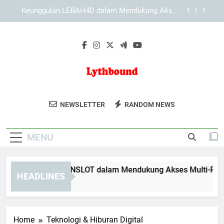
Skip
Memahami Sistem Navigasi EDWINSLOT yang
to
Ringkas dan Terarah
content
Memahami Sistem Navigasi LEBAH4D yang
Ringkas dan Terarah
Keunggulan EDWINSLOT dalam Mendukung
Akses Multi-Perangkat
Keunggulan LEBAH4D dalam Mendukung Akses
Multi-Perangkat
Lythbound
Temukan Kreativitas Tanpa Batas Di
Memahami Sistem Navigasi EDWINSLOT yang
NEWSLETTER
RANDOM NEWS
Ringkas dan Terarah
Lythbound. Platform Untuk Seniman
Memahami Sistem Navigasi LEBAH4D yang
Digital Dan Kreator Visual.
Ringkas dan Terarah
MENU
unggulan EDWINSLOT dalam Mendukung Akses Multi-Perang
HEADLINES
Week Ago
Home
Teknologi & Hiburan Digital