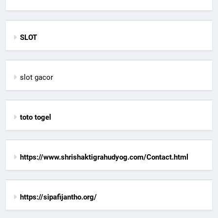
SLOT
slot gacor
toto togel
https://www.shrishaktigrahudyog.com/Contact.html
https://sipafijantho.org/