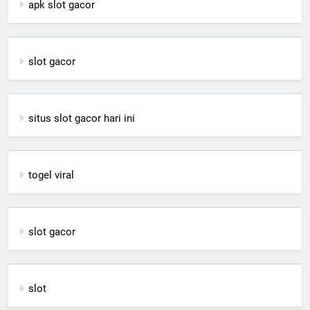
apk slot gacor
slot gacor
situs slot gacor hari ini
togel viral
slot gacor
slot