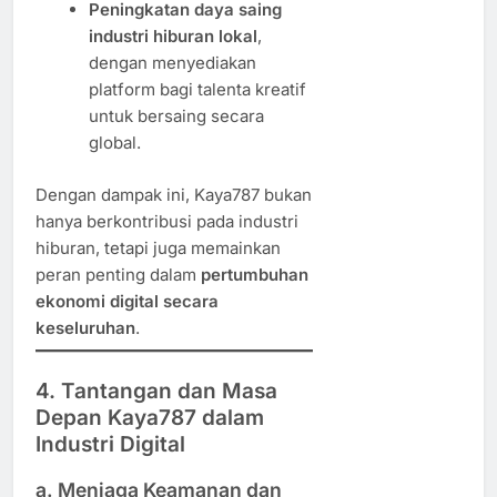
Peningkatan daya saing
industri hiburan lokal
,
dengan menyediakan
platform bagi talenta kreatif
untuk bersaing secara
global.
Dengan dampak ini, Kaya787 bukan
hanya berkontribusi pada industri
hiburan, tetapi juga memainkan
peran penting dalam
pertumbuhan
ekonomi digital secara
keseluruhan
.
4. Tantangan dan Masa
Depan Kaya787 dalam
Industri Digital
a. Menjaga Keamanan dan