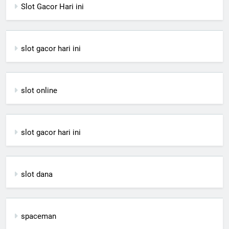
Slot Gacor Hari ini
slot gacor hari ini
slot online
slot gacor hari ini
slot dana
spaceman