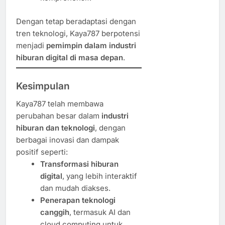
Dengan tetap beradaptasi dengan
tren teknologi, Kaya787 berpotensi
menjadi
pemimpin dalam industri
hiburan digital di masa depan
.
Kesimpulan
Kaya787 telah membawa
perubahan besar dalam
industri
hiburan dan teknologi
, dengan
berbagai inovasi dan dampak
positif seperti:
Transformasi hiburan
digital
, yang lebih interaktif
dan mudah diakses.
Penerapan teknologi
canggih
, termasuk AI dan
cloud computing untuk