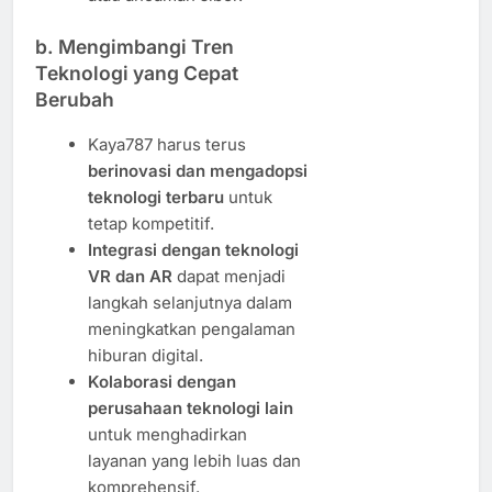
b. Mengimbangi Tren
Teknologi yang Cepat
Berubah
Kaya787 harus terus
berinovasi dan mengadopsi
teknologi terbaru
untuk
tetap kompetitif.
Integrasi dengan teknologi
VR dan AR
dapat menjadi
langkah selanjutnya dalam
meningkatkan pengalaman
hiburan digital.
Kolaborasi dengan
perusahaan teknologi lain
untuk menghadirkan
layanan yang lebih luas dan
komprehensif.