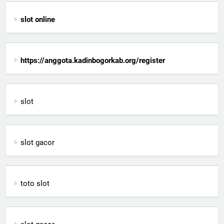
slot online
https://anggota.kadinbogorkab.org/register
slot
slot gacor
toto slot