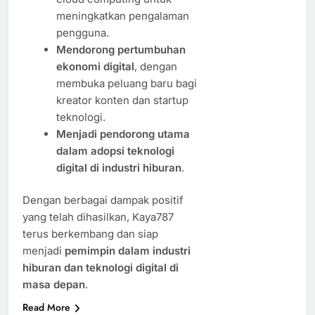
meningkatkan pengalaman
pengguna.
Mendorong pertumbuhan
ekonomi digital
, dengan
membuka peluang baru bagi
kreator konten dan startup
teknologi.
Menjadi pendorong utama
dalam adopsi teknologi
digital di industri hiburan
.
Dengan berbagai dampak positif
yang telah dihasilkan, Kaya787
terus berkembang dan siap
menjadi
pemimpin dalam industri
hiburan dan teknologi digital di
masa depan
.
Read More