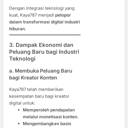
Dengan integrasi teknologi yang
kuat, Kaya787 menjadi
pelopor
dalam transformasi digital industri
hiburan
.
3. Dampak Ekonomi dan
Peluang Baru bagi Industri
Teknologi
a. Membuka Peluang Baru
bagi Kreator Konten
Kaya787 telah memberikan
kesempatan baru bagi kreator
digital untuk:
Memperoleh pendapatan
melalui monetisasi konten.
Mengembangkan basis