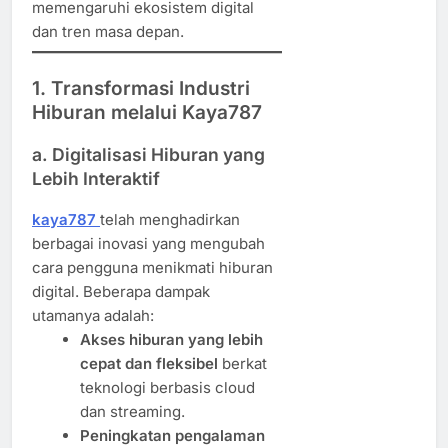
memengaruhi ekosistem digital
dan tren masa depan.
1. Transformasi Industri
Hiburan melalui Kaya787
a. Digitalisasi Hiburan yang
Lebih Interaktif
kaya787
telah menghadirkan
berbagai inovasi yang mengubah
cara pengguna menikmati hiburan
digital. Beberapa dampak
utamanya adalah:
Akses hiburan yang lebih
cepat dan fleksibel
berkat
teknologi berbasis cloud
dan streaming.
Peningkatan pengalaman