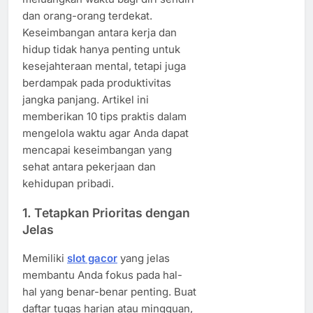
dan orang-orang terdekat.
Keseimbangan antara kerja dan
hidup tidak hanya penting untuk
kesejahteraan mental, tetapi juga
berdampak pada produktivitas
jangka panjang. Artikel ini
memberikan 10 tips praktis dalam
mengelola waktu agar Anda dapat
mencapai keseimbangan yang
sehat antara pekerjaan dan
kehidupan pribadi.
1.
Tetapkan Prioritas dengan
Jelas
Memiliki
slot gacor
yang jelas
membantu Anda fokus pada hal-
hal yang benar-benar penting. Buat
daftar tugas harian atau mingguan,