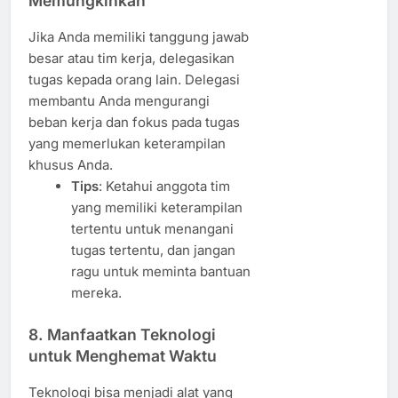
Memungkinkan
Jika Anda memiliki tanggung jawab
besar atau tim kerja, delegasikan
tugas kepada orang lain. Delegasi
membantu Anda mengurangi
beban kerja dan fokus pada tugas
yang memerlukan keterampilan
khusus Anda.
Tips
: Ketahui anggota tim
yang memiliki keterampilan
tertentu untuk menangani
tugas tertentu, dan jangan
ragu untuk meminta bantuan
mereka.
8.
Manfaatkan Teknologi
untuk Menghemat Waktu
Teknologi bisa menjadi alat yang