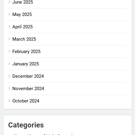
June 2025
May 2025
April 2025
March 2025
February 2025
January 2025
December 2024
November 2024
October 2024
Categories