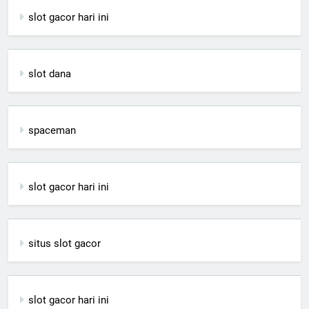
slot gacor hari ini
slot dana
spaceman
slot gacor hari ini
situs slot gacor
slot gacor hari ini