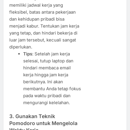
memiliki jadwal kerja yang
fleksibel, batas antara pekerjaan
dan kehidupan pribadi bisa
menjadi kabur. Tentukan jam kerja
yang tetap, dan hindari bekerja di
luar jam tersebut, kecuali sangat
diperlukan.
Tips
: Setelah jam kerja
selesai, tutup laptop dan
hindari membaca email
kerja hingga jam kerja
berikutnya. Ini akan
membantu Anda tetap fokus
pada waktu pribadi dan
mengurangi kelelahan.
3.
Gunakan Teknik
Pomodoro untuk Mengelola