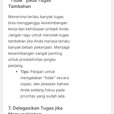
“Tidak” pada Tugas
Tambahan
Menerima terlalu banyak tugas
bisa mengganggu keseimbangan
kerja dan kehidupan pribadi Anda.
Jangan ragu untuk menolak tugas
tambahan jika Anda merasa terlalu
banyak beban pekerjaan. Menjaga
keseimbangan sangat penting
untuk produktivitas jangka
panjang.
Tips
: Pelajari untuk
mengatakan “tidak” secara
sopan, dan jelaskan bahwa
Anda sedang fokus pada
prioritas yang sudah ada.
7.
Delegasikan Tugas jika