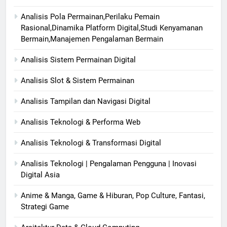
Analisis Pola Permainan,Perilaku Pemain
Rasional,Dinamika Platform Digital,Studi Kenyamanan
Bermain,Manajemen Pengalaman Bermain
Analisis Sistem Permainan Digital
Analisis Slot & Sistem Permainan
Analisis Tampilan dan Navigasi Digital
Analisis Teknologi & Performa Web
Analisis Teknologi & Transformasi Digital
Analisis Teknologi | Pengalaman Pengguna | Inovasi
Digital Asia
Anime & Manga, Game & Hiburan, Pop Culture, Fantasi,
Strategi Game