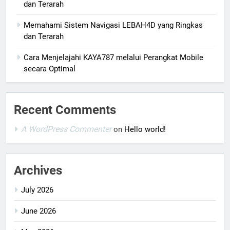
dan Terarah
Memahami Sistem Navigasi LEBAH4D yang Ringkas
dan Terarah
Cara Menjelajahi KAYA787 melalui Perangkat Mobile
secara Optimal
Recent Comments
A WordPress Commenter
on
Hello world!
Archives
July 2026
June 2026