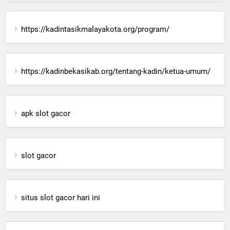
https://kadintasikmalayakota.org/program/
https://kadinbekasikab.org/tentang-kadin/ketua-umum/
apk slot gacor
slot gacor
situs slot gacor hari ini