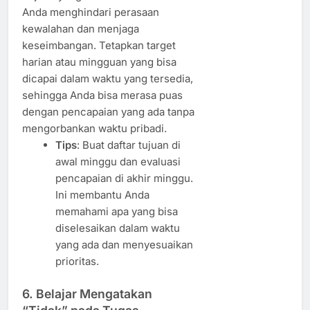
Anda menghindari perasaan
kewalahan dan menjaga
keseimbangan. Tetapkan target
harian atau mingguan yang bisa
dicapai dalam waktu yang tersedia,
sehingga Anda bisa merasa puas
dengan pencapaian yang ada tanpa
mengorbankan waktu pribadi.
Tips
: Buat daftar tujuan di
awal minggu dan evaluasi
pencapaian di akhir minggu.
Ini membantu Anda
memahami apa yang bisa
diselesaikan dalam waktu
yang ada dan menyesuaikan
prioritas.
6.
Belajar Mengatakan