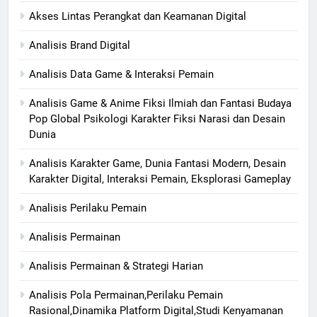
Akses Lintas Perangkat dan Keamanan Digital
Analisis Brand Digital
Analisis Data Game & Interaksi Pemain
Analisis Game & Anime Fiksi Ilmiah dan Fantasi Budaya
Pop Global Psikologi Karakter Fiksi Narasi dan Desain
Dunia
Analisis Karakter Game, Dunia Fantasi Modern, Desain
Karakter Digital, Interaksi Pemain, Eksplorasi Gameplay
Analisis Perilaku Pemain
Analisis Permainan
Analisis Permainan & Strategi Harian
Analisis Pola Permainan,Perilaku Pemain
Rasional,Dinamika Platform Digital,Studi Kenyamanan