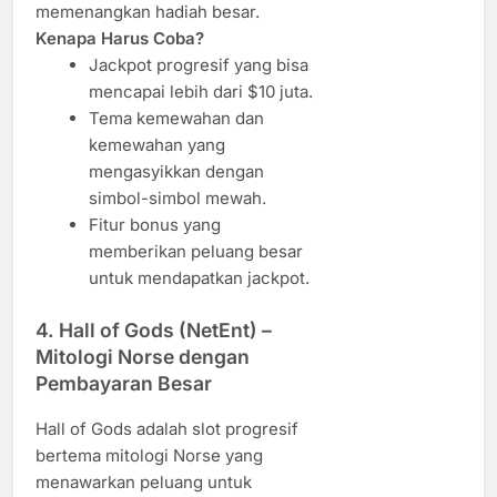
memenangkan hadiah besar.
Kenapa Harus Coba?
Jackpot progresif yang bisa
mencapai lebih dari $10 juta.
Tema kemewahan dan
kemewahan yang
mengasyikkan dengan
simbol-simbol mewah.
Fitur bonus yang
memberikan peluang besar
untuk mendapatkan jackpot.
4.
Hall of Gods (NetEnt)
–
Mitologi Norse dengan
Pembayaran Besar
Hall of Gods adalah slot progresif
bertema mitologi Norse yang
menawarkan peluang untuk