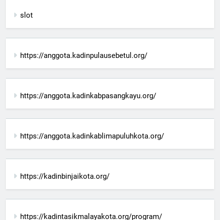
slot
https://anggota.kadinpulausebetul.org/
https://anggota.kadinkabpasangkayu.org/
https://anggota.kadinkablimapuluhkota.org/
https://kadinbinjaikota.org/
https://kadintasikmalayakota.org/program/