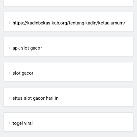
https://kadinbekasikab.org/tentang-kadin/ketua-umum/
apk slot gacor
slot gacor
situs slot gacor hari ini
togel viral