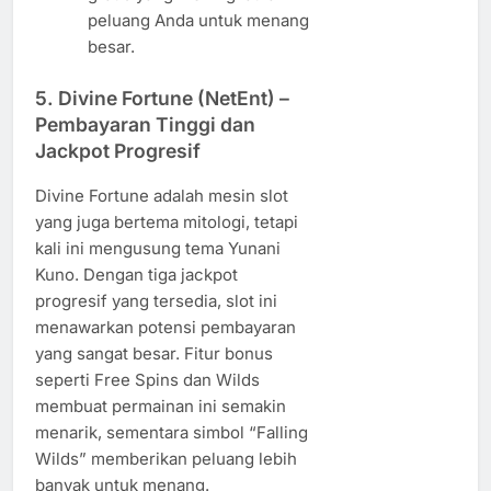
peluang Anda untuk menang
besar.
5.
Divine Fortune (NetEnt)
–
Pembayaran Tinggi dan
Jackpot Progresif
Divine Fortune adalah mesin slot
yang juga bertema mitologi, tetapi
kali ini mengusung tema Yunani
Kuno. Dengan tiga jackpot
progresif yang tersedia, slot ini
menawarkan potensi pembayaran
yang sangat besar. Fitur bonus
seperti Free Spins dan Wilds
membuat permainan ini semakin
menarik, sementara simbol “Falling
Wilds” memberikan peluang lebih
banyak untuk menang.