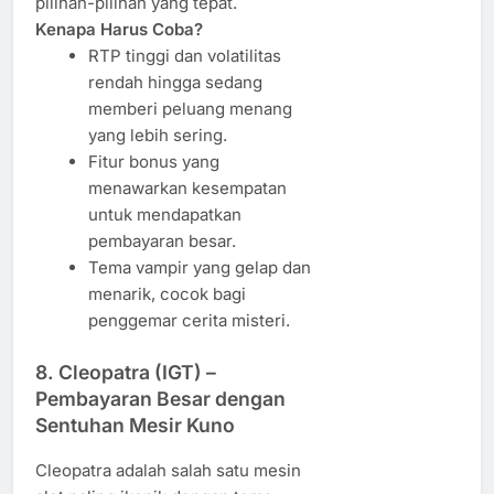
pilihan-pilihan yang tepat.
Kenapa Harus Coba?
RTP tinggi dan volatilitas
rendah hingga sedang
memberi peluang menang
yang lebih sering.
Fitur bonus yang
menawarkan kesempatan
untuk mendapatkan
pembayaran besar.
Tema vampir yang gelap dan
menarik, cocok bagi
penggemar cerita misteri.
8.
Cleopatra (IGT)
–
Pembayaran Besar dengan
Sentuhan Mesir Kuno
Cleopatra adalah salah satu mesin