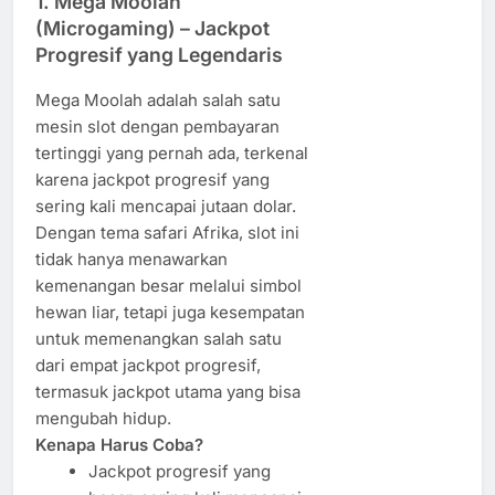
1.
Mega Moolah
(Microgaming)
– Jackpot
Progresif yang Legendaris
Mega Moolah adalah salah satu
mesin slot dengan pembayaran
tertinggi yang pernah ada, terkenal
karena jackpot progresif yang
sering kali mencapai jutaan dolar.
Dengan tema safari Afrika, slot ini
tidak hanya menawarkan
kemenangan besar melalui simbol
hewan liar, tetapi juga kesempatan
untuk memenangkan salah satu
dari empat jackpot progresif,
termasuk jackpot utama yang bisa
mengubah hidup.
Kenapa Harus Coba?
Jackpot progresif yang