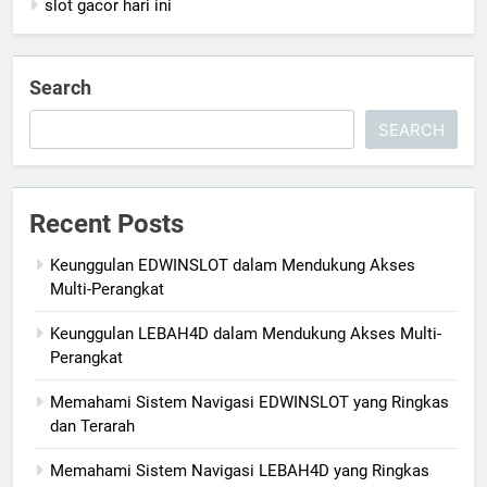
slot gacor hari ini
Search
SEARCH
Recent Posts
Keunggulan EDWINSLOT dalam Mendukung Akses
Multi-Perangkat
Keunggulan LEBAH4D dalam Mendukung Akses Multi-
Perangkat
Memahami Sistem Navigasi EDWINSLOT yang Ringkas
dan Terarah
Memahami Sistem Navigasi LEBAH4D yang Ringkas