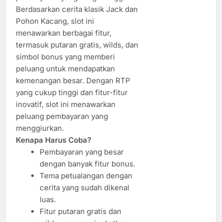
Berdasarkan cerita klasik Jack dan
Pohon Kacang, slot ini
menawarkan berbagai fitur,
termasuk putaran gratis, wilds, dan
simbol bonus yang memberi
peluang untuk mendapatkan
kemenangan besar. Dengan RTP
yang cukup tinggi dan fitur-fitur
inovatif, slot ini menawarkan
peluang pembayaran yang
menggiurkan.
Kenapa Harus Coba?
Pembayaran yang besar
dengan banyak fitur bonus.
Tema petualangan dengan
cerita yang sudah dikenal
luas.
Fitur putaran gratis dan