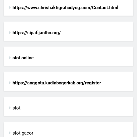
https://www.shrishaktigrahudyog.com/Contact.html
https://sipafijantho.org/
slot online
https://anggota.kadinbogorkab.org/register
slot
slot gacor