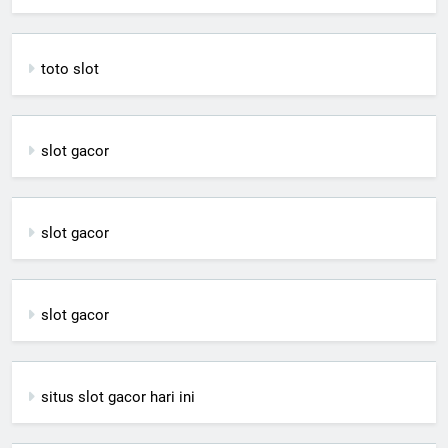
toto slot
slot gacor
slot gacor
slot gacor
situs slot gacor hari ini