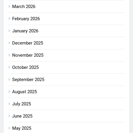
March 2026
February 2026
January 2026
December 2025
November 2025
October 2025
September 2025
August 2025
July 2025
June 2025
May 2025