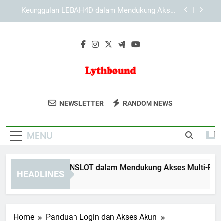
Skip
Memahami Sistem Navigasi EDWINSLOT yang
to
Ringkas dan Terarah
content
Memahami Sistem Navigasi LEBAH4D yang
Ringkas dan Terarah
Keunggulan EDWINSLOT dalam Mendukung
Akses Multi-Perangkat
Keunggulan LEBAH4D dalam Mendukung Akses
Multi-Perangkat
Lythbound
Temukan Kreativitas Tanpa Batas Di
Memahami Sistem Navigasi EDWINSLOT yang
NEWSLETTER
RANDOM NEWS
Ringkas dan Terarah
Lythbound. Platform Untuk Seniman
Memahami Sistem Navigasi LEBAH4D yang
Digital Dan Kreator Visual.
Ringkas dan Terarah
MENU
unggulan EDWINSLOT dalam Mendukung Akses Multi-Perangk
HEADLINES
Week Ago
Home
Panduan Login dan Akses Akun