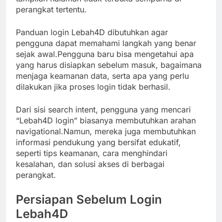
perangkat tertentu.
Panduan login Lebah4D dibutuhkan agar
pengguna dapat memahami langkah yang benar
sejak awal.Pengguna baru bisa mengetahui apa
yang harus disiapkan sebelum masuk, bagaimana
menjaga keamanan data, serta apa yang perlu
dilakukan jika proses login tidak berhasil.
Dari sisi search intent, pengguna yang mencari
“Lebah4D login” biasanya membutuhkan arahan
navigational.Namun, mereka juga membutuhkan
informasi pendukung yang bersifat edukatif,
seperti tips keamanan, cara menghindari
kesalahan, dan solusi akses di berbagai
perangkat.
Persiapan Sebelum Login
Lebah4D