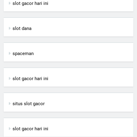
slot gacor hari ini
slot dana
spaceman
slot gacor hari ini
situs slot gacor
slot gacor hari ini