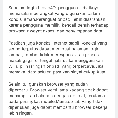
Sebelum login Lebah4D, pengguna sebaiknya
memastikan perangkat yang digunakan dalam
kondisi aman.Perangkat pribadi lebih disarankan
karena pengguna memiliki kendali penuh terhadap
browser, riwayat akses, dan penyimpanan data.
Pastikan juga koneksi internet stabil.Koneksi yang
sering terputus dapat membuat halaman login
lambat, tombol tidak merespons, atau proses
masuk gagal di tengah jalan.Jika menggunakan
WiFi, pilih jaringan pribadi yang terpercaya.Jika
memakai data seluler, pastikan sinyal cukup kuat.
Selain itu, gunakan browser yang sudah
diperbarui.Browser versi lama kadang tidak dapat
menampilkan halaman dengan optimal, terutama
pada perangkat mobile.Menutup tab yang tidak
diperlukan juga dapat membantu browser bekerja
lebih ringan.