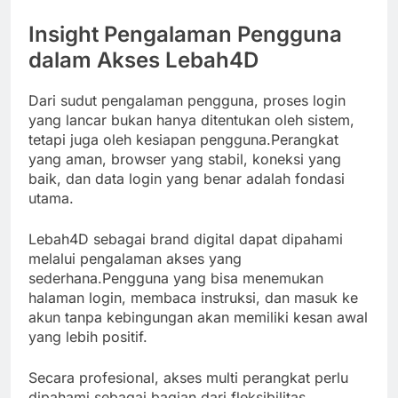
Insight Pengalaman Pengguna
dalam Akses Lebah4D
Dari sudut pengalaman pengguna, proses login
yang lancar bukan hanya ditentukan oleh sistem,
tetapi juga oleh kesiapan pengguna.Perangkat
yang aman, browser yang stabil, koneksi yang
baik, dan data login yang benar adalah fondasi
utama.
Lebah4D sebagai brand digital dapat dipahami
melalui pengalaman akses yang
sederhana.Pengguna yang bisa menemukan
halaman login, membaca instruksi, dan masuk ke
akun tanpa kebingungan akan memiliki kesan awal
yang lebih positif.
Secara profesional, akses multi perangkat perlu
dipahami sebagai bagian dari fleksibilitas