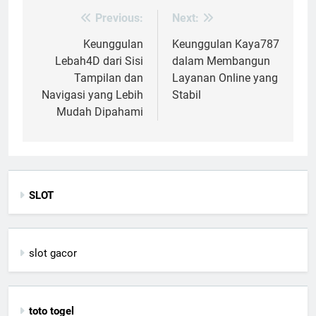
Previous:
Next:
Post
navigation
Keunggulan
Keunggulan Kaya787
Lebah4D dari Sisi
dalam Membangun
Tampilan dan
Layanan Online yang
Navigasi yang Lebih
Stabil
Mudah Dipahami
SLOT
slot gacor
toto togel