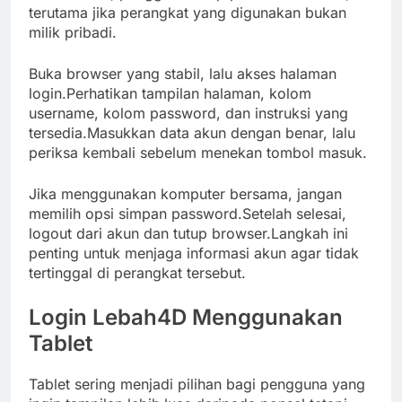
terutama jika perangkat yang digunakan bukan
milik pribadi.
Buka browser yang stabil, lalu akses halaman
login.Perhatikan tampilan halaman, kolom
username, kolom password, dan instruksi yang
tersedia.Masukkan data akun dengan benar, lalu
periksa kembali sebelum menekan tombol masuk.
Jika menggunakan komputer bersama, jangan
memilih opsi simpan password.Setelah selesai,
logout dari akun dan tutup browser.Langkah ini
penting untuk menjaga informasi akun agar tidak
tertinggal di perangkat tersebut.
Login Lebah4D Menggunakan
Tablet
Tablet sering menjadi pilihan bagi pengguna yang