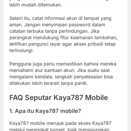
lebih mudah ditemukan.
Selain itu, catat informasi akun di tempat yang
aman. Jangan menyimpan password dalam
catatan terbuka tanpa perlindungan. Jika
perangkat mendukung fitur keamanan tambahan,
aktifkan pengunci layar agar akses pribadi tetap
terlindungi.
Pengguna juga perlu memastikan bahwa mereka
memahami alur bantuan akun. Jika suatu saat
mengalami kendala, langkah penyelesaian bisa
dilakukan lebih terarah tanpa panik.
FAQ Seputar Kaya787 Mobile
1. Apa itu Kaya787 mobile?
Kaya787 mobile merujuk pada akses Kaya787
melalui perangkat ponsel, baik menggunakan