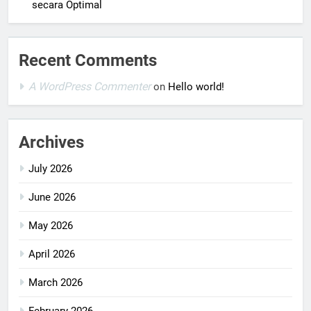
secara Optimal
Recent Comments
A WordPress Commenter
on
Hello world!
Archives
July 2026
June 2026
May 2026
April 2026
March 2026
February 2026