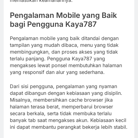
memastikan keamanannya.
Pengalaman Mobile yang Baik
bagi Pengguna Kaya787
Pengalaman mobile yang baik ditandai dengan
tampilan yang mudah dibaca, menu yang tidak
membingungkan, dan proses akses yang tidak
terlalu panjang. Pengguna Kaya787 yang
mengakses lewat ponsel membutuhkan halaman
yang responsif dan alur yang sederhana.
Dari sisi pengguna, pengalaman yang nyaman
dapat dibangun dengan kebiasaan yang disiplin.
Misalnya, membersihkan cache browser jika
halaman terasa berat, memperbarui browser
secara berkala, serta tidak membuka terlalu
banyak tab saat mengakses akun. Kebiasaan kecil
ini dapat membantu perangkat bekerja lebih stabil.