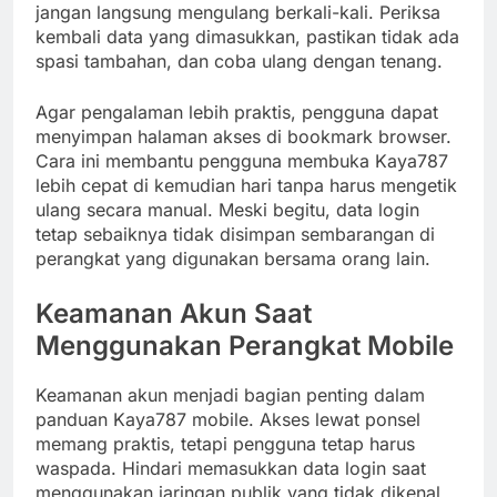
jangan langsung mengulang berkali-kali. Periksa
kembali data yang dimasukkan, pastikan tidak ada
spasi tambahan, dan coba ulang dengan tenang.
Agar pengalaman lebih praktis, pengguna dapat
menyimpan halaman akses di bookmark browser.
Cara ini membantu pengguna membuka Kaya787
lebih cepat di kemudian hari tanpa harus mengetik
ulang secara manual. Meski begitu, data login
tetap sebaiknya tidak disimpan sembarangan di
perangkat yang digunakan bersama orang lain.
Keamanan Akun Saat
Menggunakan Perangkat Mobile
Keamanan akun menjadi bagian penting dalam
panduan Kaya787 mobile. Akses lewat ponsel
memang praktis, tetapi pengguna tetap harus
waspada. Hindari memasukkan data login saat
menggunakan jaringan publik yang tidak dikenal.