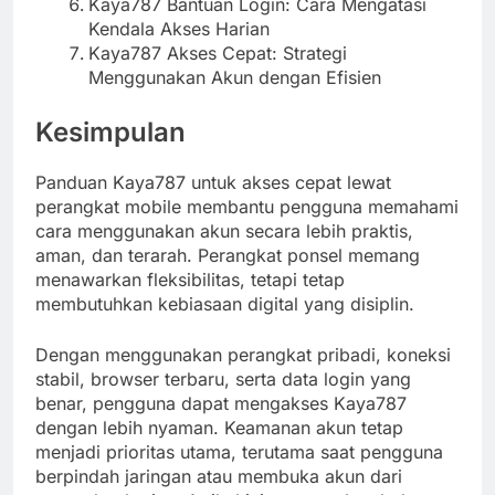
Kaya787 Bantuan Login: Cara Mengatasi
Kendala Akses Harian
Kaya787 Akses Cepat: Strategi
Menggunakan Akun dengan Efisien
Kesimpulan
Panduan Kaya787 untuk akses cepat lewat
perangkat mobile membantu pengguna memahami
cara menggunakan akun secara lebih praktis,
aman, dan terarah. Perangkat ponsel memang
menawarkan fleksibilitas, tetapi tetap
membutuhkan kebiasaan digital yang disiplin.
Dengan menggunakan perangkat pribadi, koneksi
stabil, browser terbaru, serta data login yang
benar, pengguna dapat mengakses Kaya787
dengan lebih nyaman. Keamanan akun tetap
menjadi prioritas utama, terutama saat pengguna
berpindah jaringan atau membuka akun dari