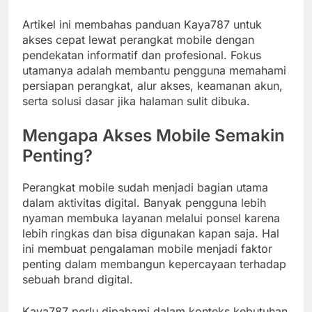
Artikel ini membahas panduan Kaya787 untuk
akses cepat lewat perangkat mobile dengan
pendekatan informatif dan profesional. Fokus
utamanya adalah membantu pengguna memahami
persiapan perangkat, alur akses, keamanan akun,
serta solusi dasar jika halaman sulit dibuka.
Mengapa Akses Mobile Semakin
Penting?
Perangkat mobile sudah menjadi bagian utama
dalam aktivitas digital. Banyak pengguna lebih
nyaman membuka layanan melalui ponsel karena
lebih ringkas dan bisa digunakan kapan saja. Hal
ini membuat pengalaman mobile menjadi faktor
penting dalam membangun kepercayaan terhadap
sebuah brand digital.
Kaya787 perlu dipahami dalam konteks kebutuhan