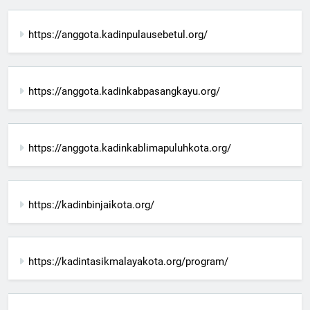
https://anggota.kadinpulausebetul.org/
https://anggota.kadinkabpasangkayu.org/
https://anggota.kadinkablimapuluhkota.org/
https://kadinbinjaikota.org/
https://kadintasikmalayakota.org/program/