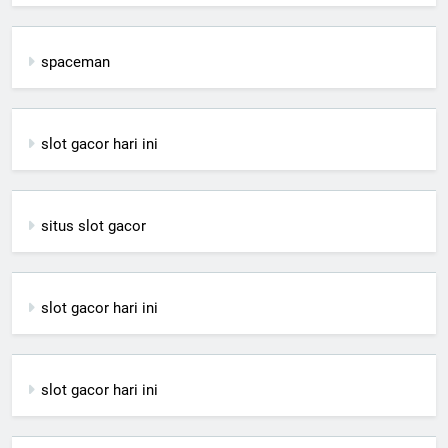
spaceman
slot gacor hari ini
situs slot gacor
slot gacor hari ini
slot gacor hari ini