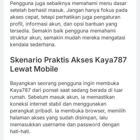
Pengguna juga sebaiknya memahami menu dasar
setelah berhasil masuk. Jangan hanya fokus pada
akses cepat, tetapi perhatikan juga pengaturan
profil, informasi akun, dan opsi bantuan yang
tersedia. Semakin baik pengguna memahami
struktur akun, semakin mudah mereka mengatasi
kendala sederhana.
Skenario Praktis Akses Kaya787
Lewat Mobile
Bayangkan seorang pengguna ingin membuka
Kaya787 dari ponsel saat sedang berada di luar
rumah. Sebelum masuk akun, ia memastikan
koneksi internet stabil dan menggunakan
perangkat pribadi. Ia membuka browser, memilih
halaman akses yang sudah disimpan, lalu
memasukkan username dan password dengan
hati-hati.