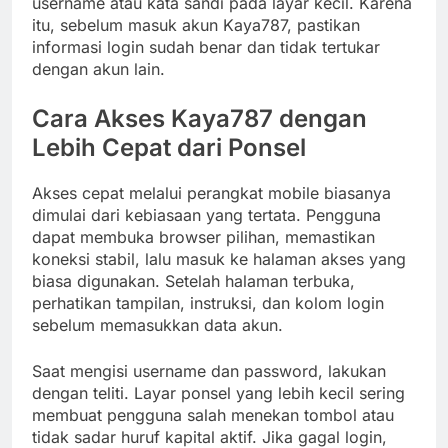
username atau kata sandi pada layar kecil. Karena
itu, sebelum masuk akun Kaya787, pastikan
informasi login sudah benar dan tidak tertukar
dengan akun lain.
Cara Akses Kaya787 dengan
Lebih Cepat dari Ponsel
Akses cepat melalui perangkat mobile biasanya
dimulai dari kebiasaan yang tertata. Pengguna
dapat membuka browser pilihan, memastikan
koneksi stabil, lalu masuk ke halaman akses yang
biasa digunakan. Setelah halaman terbuka,
perhatikan tampilan, instruksi, dan kolom login
sebelum memasukkan data akun.
Saat mengisi username dan password, lakukan
dengan teliti. Layar ponsel yang lebih kecil sering
membuat pengguna salah menekan tombol atau
tidak sadar huruf kapital aktif. Jika gagal login,