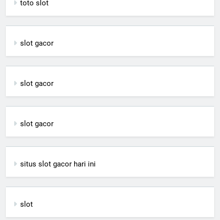
toto slot
slot gacor
slot gacor
slot gacor
situs slot gacor hari ini
slot