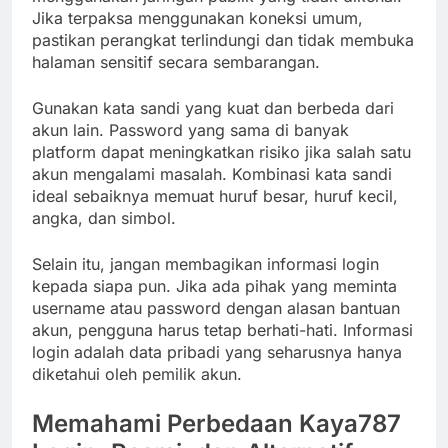
Jika terpaksa menggunakan koneksi umum,
pastikan perangkat terlindungi dan tidak membuka
halaman sensitif secara sembarangan.
Gunakan kata sandi yang kuat dan berbeda dari
akun lain. Password yang sama di banyak
platform dapat meningkatkan risiko jika salah satu
akun mengalami masalah. Kombinasi kata sandi
ideal sebaiknya memuat huruf besar, huruf kecil,
angka, dan simbol.
Selain itu, jangan membagikan informasi login
kepada siapa pun. Jika ada pihak yang meminta
username atau password dengan alasan bantuan
akun, pengguna harus tetap berhati-hati. Informasi
login adalah data pribadi yang seharusnya hanya
diketahui oleh pemilik akun.
Memahami Perbedaan Kaya787