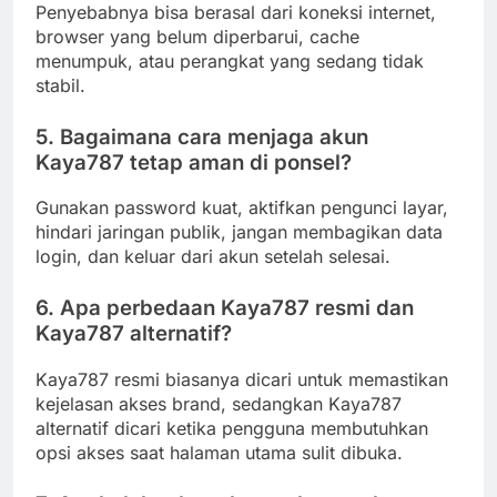
Penyebabnya bisa berasal dari koneksi internet,
browser yang belum diperbarui, cache
menumpuk, atau perangkat yang sedang tidak
stabil.
5. Bagaimana cara menjaga akun
Kaya787 tetap aman di ponsel?
Gunakan password kuat, aktifkan pengunci layar,
hindari jaringan publik, jangan membagikan data
login, dan keluar dari akun setelah selesai.
6. Apa perbedaan Kaya787 resmi dan
Kaya787 alternatif?
Kaya787 resmi biasanya dicari untuk memastikan
kejelasan akses brand, sedangkan Kaya787
alternatif dicari ketika pengguna membutuhkan
opsi akses saat halaman utama sulit dibuka.