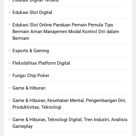
Edukasi Slot Digital
Edukasi Slot Online Panduan Pemain Pemula Tips
Bermain Aman Manajemen Modal Kontrol Diri dalam
Bermain
Esports & Gaming
Fleksibilitas Platform Digital
Fungsi Chip Poker
Game & Hiburan
Game & Hiburan, Kesehatan Mental, Pengembangan Diri,
Produktivitas, Teknologi
Game & Hiburan, Teknologi Digital, Tren Industri, Analisis
Gameplay