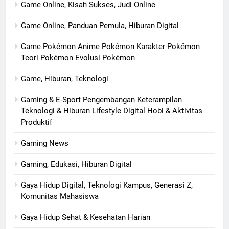
Game Online, Kisah Sukses, Judi Online
Game Online, Panduan Pemula, Hiburan Digital
Game Pokémon Anime Pokémon Karakter Pokémon
Teori Pokémon Evolusi Pokémon
Game, Hiburan, Teknologi
Gaming & E-Sport Pengembangan Keterampilan
Teknologi & Hiburan Lifestyle Digital Hobi & Aktivitas
Produktif
Gaming News
Gaming, Edukasi, Hiburan Digital
Gaya Hidup Digital, Teknologi Kampus, Generasi Z,
Komunitas Mahasiswa
Gaya Hidup Sehat & Kesehatan Harian