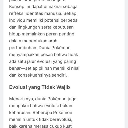
Konsep ini dapat dimaknai sebagai
refleksi identitas manusia. Setiap
individu memiliki potensi berbeda,
dan lingkungan serta keputusan
hidup memainkan peran penting
dalam menentukan arah
pertumbuhan. Dunia Pokémon
menyampaikan pesan bahwa tidak
ada satu jalur evolusi yang paling
benar—setiap pilihan memiliki nilai
dan konsekuensinya sendiri.
Evolusi yang Tidak Wajib
Menariknya, dunia Pokémon juga
mengakui bahwa evolusi bukan
keharusan. Beberapa Pokémon
memilih untuk tidak berevolusi,
baik karena merasa cukup kuat