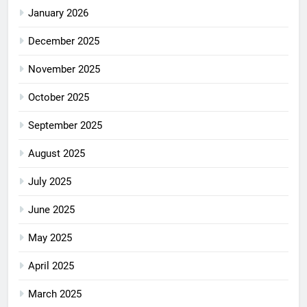
January 2026
December 2025
November 2025
October 2025
September 2025
August 2025
July 2025
June 2025
May 2025
April 2025
March 2025