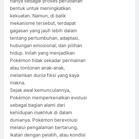
hanya sebagai proses perubahan
bentuk untuk meningkatkan
kekuatan. Namun, di balik
mekanisme tersebut, terdapat
gagasan yang jauh lebih dalam
tentang pertumbuhan, adaptasi,
hubungan emosional, dan pilihan
hidup. Inilah yang menjadikan
Pokémon tidak sekadar permainan
atau tontonan anak-anak,
melainkan dunia fiksi yang kaya
makna.
Sejak awal kemunculannya,
Pokémon memperkenalkan evolusi
sebagai bagian alami dari
kehidupan makhluk di dalam
dunianya. Pokémon berevolusi
melalui pengalaman bertarung,
ikatan dengan pelatih, atau kondisi