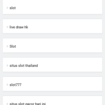
slot
live draw hk
Slot
situs slot thailand
slot777
situs slot gacor hari ini