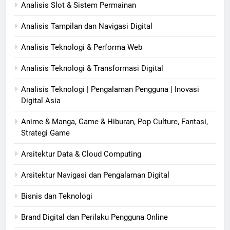
Analisis Slot & Sistem Permainan
Analisis Tampilan dan Navigasi Digital
Analisis Teknologi & Performa Web
Analisis Teknologi & Transformasi Digital
Analisis Teknologi | Pengalaman Pengguna | Inovasi
Digital Asia
Anime & Manga, Game & Hiburan, Pop Culture, Fantasi,
Strategi Game
Arsitektur Data & Cloud Computing
Arsitektur Navigasi dan Pengalaman Digital
Bisnis dan Teknologi
Brand Digital dan Perilaku Pengguna Online