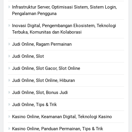
Infrastruktur Server, Optimisasi Sistem, Sistem Login,
Pengalaman Pengguna
Inovasi Digital, Pengembangan Ekosistem, Teknologi
Terbuka, Komunitas dan Kolaborasi
Judi Online, Ragam Permainan
Judi Online, Slot
Judi Online, Slot Gacor, Slot Online
Judi Online, Slot Online, Hiburan
Judi Online, Slot, Bonus Judi
Judi Online, Tips & Trik
Kasino Online, Keamanan Digital, Teknologi Kasino
Kasino Online, Panduan Permainan, Tips & Trik