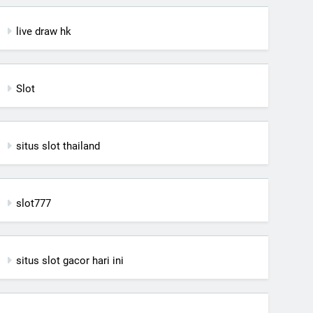
live draw hk
Slot
situs slot thailand
slot777
situs slot gacor hari ini