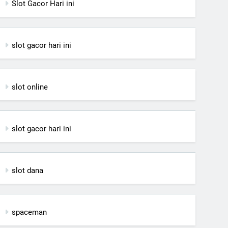
Slot Gacor Hari ini
slot gacor hari ini
slot online
slot gacor hari ini
slot dana
spaceman