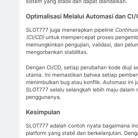
sistem yang stabil dan dapat diandalkan.
Optimalisasi Melalui Automasi dan CI
SLOT777 juga menerapkan pipeline
Continuou
(CI/CD)
untuk mempercepat proses pengemba
memungkinkan pengujian, validasi, dan pelun
mengorbankan stabilitas.
Dengan CI/CD, setiap perubahan kode diuji 
utama. Ini memastikan bahwa setiap pemba
menimbulkan bug atau konflik. Automasi ini
SLOT777 selalu selangkah lebih maju dalam m
penggunanya.
Kesimpulan
SLOT777 adalah contoh nyata bagaimana inova
platform yang stabil dan berkelanjutan. Den