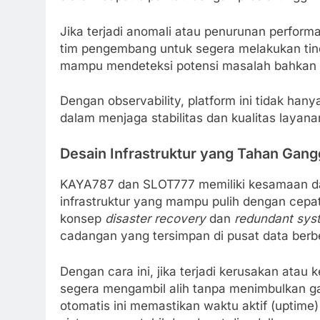
Jika terjadi anomali atau penurunan perform
tim pengembang untuk segera melakukan tin
mampu mendeteksi potensi masalah bahkan
Dengan observability, platform ini tidak hany
dalam menjaga stabilitas dan kualitas layana
Desain Infrastruktur yang Tahan Gan
KAYA787 dan SLOT777 memiliki kesamaan da
infrastruktur yang mampu pulih dengan cep
konsep
disaster recovery
dan
redundant sys
cadangan yang tersimpan di pusat data berb
Dengan cara ini, jika terjadi kerusakan atau k
segera mengambil alih tanpa menimbulkan g
otomatis ini memastikan waktu aktif (uptime)