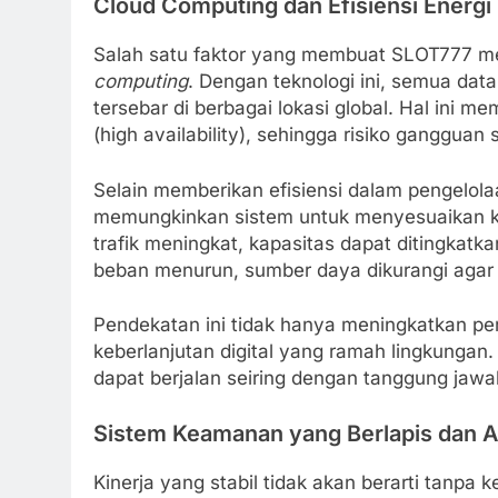
Cloud Computing dan Efisiensi Energi
Salah satu faktor yang membuat SLOT777 mem
computing
. Dengan teknologi ini, semua data
tersebar di berbagai lokasi global. Hal ini m
(high availability), sehingga risiko gangguan 
Selain memberikan efisiensi dalam pengelol
memungkinkan sistem untuk menyesuaikan ka
trafik meningkat, kapasitas dapat ditingkatka
beban menurun, sumber daya dikurangi agar k
Pendekatan ini tidak hanya meningkatkan pe
keberlanjutan digital yang ramah lingkungan
dapat berjalan seiring dengan tanggung jawa
Sistem Keamanan yang Berlapis dan A
Kinerja yang stabil tidak akan berarti tan