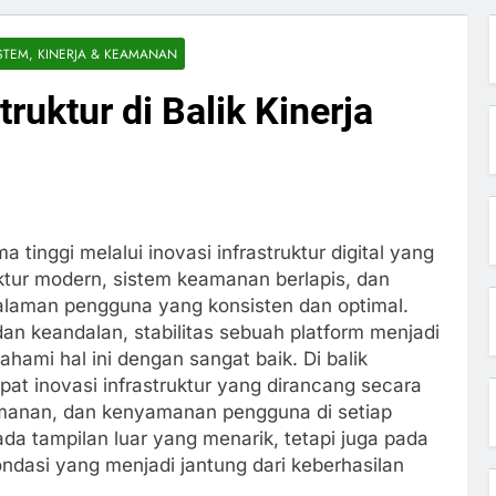
SISTEM, KINERJA & KEAMANAN
ruktur di Balik Kinerja
tinggi melalui inovasi infrastruktur digital yang
ektur modern, sistem keamanan berlapis, dan
galaman pengguna yang konsisten dan optimal.
an keandalan, stabilitas sebuah platform menjadi
ami hal ini dengan sangat baik. Di balik
pat inovasi infrastruktur yang dirancang secara
manan, dan kenyamanan pengguna di setiap
pada tampilan luar yang menarik, tetapi juga pada
dasi yang menjadi jantung dari keberhasilan