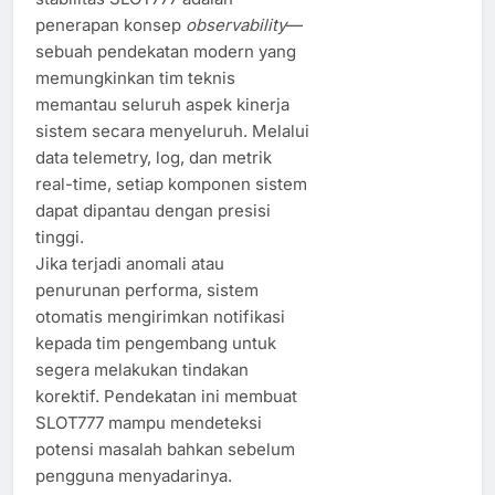
penerapan konsep
observability
—
sebuah pendekatan modern yang
memungkinkan tim teknis
memantau seluruh aspek kinerja
sistem secara menyeluruh. Melalui
data telemetry, log, dan metrik
real-time, setiap komponen sistem
dapat dipantau dengan presisi
tinggi.
Jika terjadi anomali atau
penurunan performa, sistem
otomatis mengirimkan notifikasi
kepada tim pengembang untuk
segera melakukan tindakan
korektif. Pendekatan ini membuat
SLOT777 mampu mendeteksi
potensi masalah bahkan sebelum
pengguna menyadarinya.