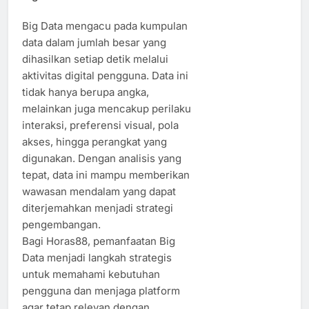
Big Data mengacu pada kumpulan
data dalam jumlah besar yang
dihasilkan setiap detik melalui
aktivitas digital pengguna. Data ini
tidak hanya berupa angka,
melainkan juga mencakup perilaku
interaksi, preferensi visual, pola
akses, hingga perangkat yang
digunakan. Dengan analisis yang
tepat, data ini mampu memberikan
wawasan mendalam yang dapat
diterjemahkan menjadi strategi
pengembangan.
Bagi Horas88, pemanfaatan Big
Data menjadi langkah strategis
untuk memahami kebutuhan
pengguna dan menjaga platform
agar tetap relevan dengan