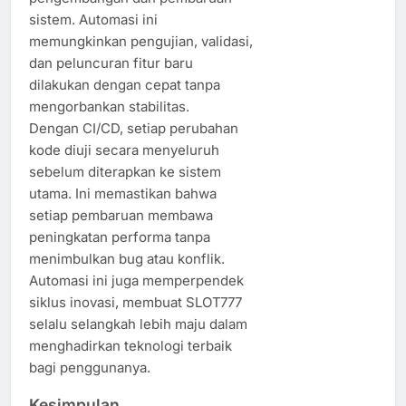
sistem. Automasi ini
memungkinkan pengujian, validasi,
dan peluncuran fitur baru
dilakukan dengan cepat tanpa
mengorbankan stabilitas.
Dengan CI/CD, setiap perubahan
kode diuji secara menyeluruh
sebelum diterapkan ke sistem
utama. Ini memastikan bahwa
setiap pembaruan membawa
peningkatan performa tanpa
menimbulkan bug atau konflik.
Automasi ini juga memperpendek
siklus inovasi, membuat SLOT777
selalu selangkah lebih maju dalam
menghadirkan teknologi terbaik
bagi penggunanya.
Kesimpulan