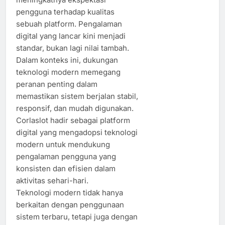
pengguna terhadap kualitas
sebuah platform. Pengalaman
digital yang lancar kini menjadi
standar, bukan lagi nilai tambah.
Dalam konteks ini, dukungan
teknologi modern memegang
peranan penting dalam
memastikan sistem berjalan stabil,
responsif, dan mudah digunakan.
Corlaslot hadir sebagai platform
digital yang mengadopsi teknologi
modern untuk mendukung
pengalaman pengguna yang
konsisten dan efisien dalam
aktivitas sehari-hari.
Teknologi modern tidak hanya
berkaitan dengan penggunaan
sistem terbaru, tetapi juga dengan