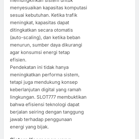
memungkinkan sistem untuk
menyesuaikan kapasitas komputasi
sesuai kebutuhan. Ketika trafik
meningkat, kapasitas dapat
ditingkatkan secara otomatis
(auto-scaling), dan ketika beban
menurun, sumber daya dikurangi
agar konsumsi energi tetap
efisien.
Pendekatan ini tidak hanya
meningkatkan performa sistem,
tetapi juga mendukung konsep
keberlanjutan digital yang ramah
lingkungan. SLOT777 membuktikan
bahwa efisiensi teknologi dapat
berjalan seiring dengan tanggung
jawab terhadap penggunaan
energi yang bijak.