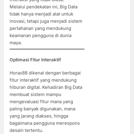
Melalui pendekatan ini, Big Data
tidak hanya menjadi alat untuk
inovasi, tetapi juga menjadi sistem
pertahanan yang mendukung
keamanan pengguna di dunia
maya.
Optimasi Fitur Interaktif
Horas88 dikenal dengan berbagai
fitur interaktif yang mendukung
hiburan digital. Kehadiran Big Data
membuat sistem mampu
mengevaluasi fitur mana yang
paling banyak digunakan, mana
yang jarang diakses, hingga
bagaimana pengguna merespons
desain tertentu.