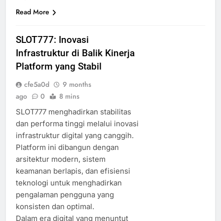
Read More
SLOT777: Inovasi
Infrastruktur di Balik Kinerja
Platform yang Stabil
cfe5a0d
9 months
ago
0
8 mins
SLOT777 menghadirkan stabilitas
dan performa tinggi melalui inovasi
infrastruktur digital yang canggih.
Platform ini dibangun dengan
arsitektur modern, sistem
keamanan berlapis, dan efisiensi
teknologi untuk menghadirkan
pengalaman pengguna yang
konsisten dan optimal.
Dalam era digital yang menuntut