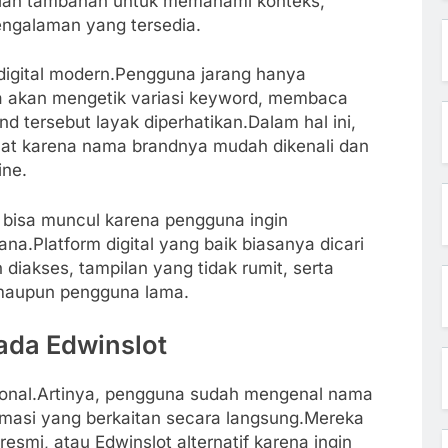
ian tambahan untuk memahami konteks,
ngalaman yang tersedia.
 digital modern.Pengguna jarang hanya
a akan mengetik variasi keyword, membaca
nd tersebut layak diperhatikan.Dalam hal ini,
kuat karena nama brandnya mudah dikenali dan
ine.
a bisa muncul karena pengguna ingin
.Platform digital yang baik biasanya dicari
diakses, tampilan yang tidak rumit, serta
 maupun pengguna lama.
ada Edwinslot
tional.Artinya, pengguna sudah mengenal nama
masi yang berkaitan secara langsung.Mereka
esmi, atau Edwinslot alternatif karena ingin