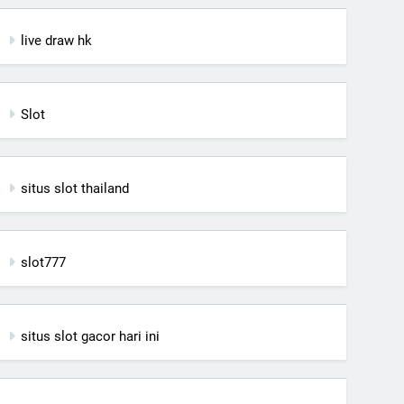
live draw hk
Slot
situs slot thailand
slot777
situs slot gacor hari ini