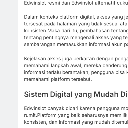
Edwinslot resmi dan Edwinslot alternatif cuku
Dalam konteks platform digital, akses yang 
tersesat pada halaman yang tidak sesuai at
konsisten.Maka dari itu, pembahasan tentan
tentang pentingnya mengenali akses yang tep
sembarangan memasukkan informasi akun pad
Kejelasan akses juga berkaitan dengan pe
memahami langkah awal, mereka cenderung men
informasi terlalu berantakan, pengguna bis
memahami platform tersebut.
Sistem Digital yang Mudah 
Edwinslot banyak dicari karena pengguna mod
rumit.Platform yang baik seharusnya memilik
konsisten, dan informasi yang mudah ditemu