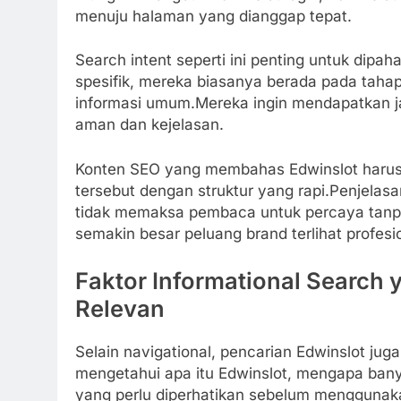
menuju halaman yang dianggap tepat.
Search intent seperti ini penting untuk dip
spesifik, mereka biasanya berada pada tahap
informasi umum.Mereka ingin mendapatkan j
aman dan kejelasan.
Konten SEO yang membahas Edwinslot haru
tersebut dengan struktur yang rapi.Penjelasan
tidak memaksa pembaca untuk percaya tanpa 
semakin besar peluang brand terlihat profes
Faktor Informational Search
Relevan
Selain navigational, pencarian Edwinslot juga
mengetahui apa itu Edwinslot, mengapa bany
yang perlu diperhatikan sebelum menggunak