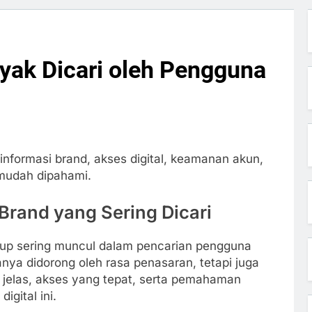
yak Dicari oleh Pengguna
nformasi brand, akses digital, keamanan akun,
mudah dipahami.
Brand yang Sering Dicari
kup sering muncul dalam pencarian pengguna
anya didorong oleh rasa penasaran, tetapi juga
jelas, akses yang tepat, serta pemahaman
igital ini.