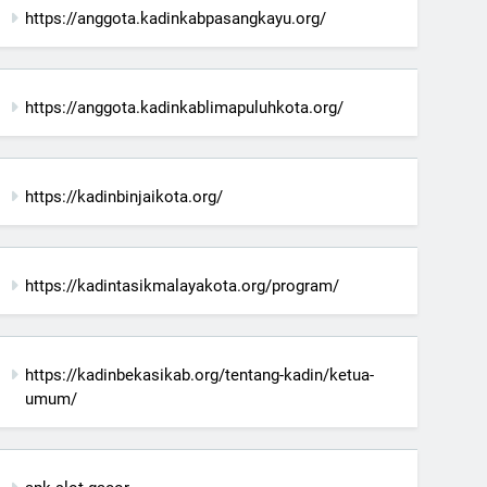
https://anggota.kadinkabpasangkayu.org/
https://anggota.kadinkablimapuluhkota.org/
https://kadinbinjaikota.org/
https://kadintasikmalayakota.org/program/
https://kadinbekasikab.org/tentang-kadin/ketua-
umum/