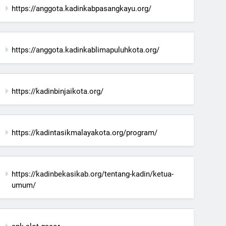
https://anggota.kadinkabpasangkayu.org/
https://anggota.kadinkablimapuluhkota.org/
https://kadinbinjaikota.org/
https://kadintasikmalayakota.org/program/
https://kadinbekasikab.org/tentang-kadin/ketua-
umum/