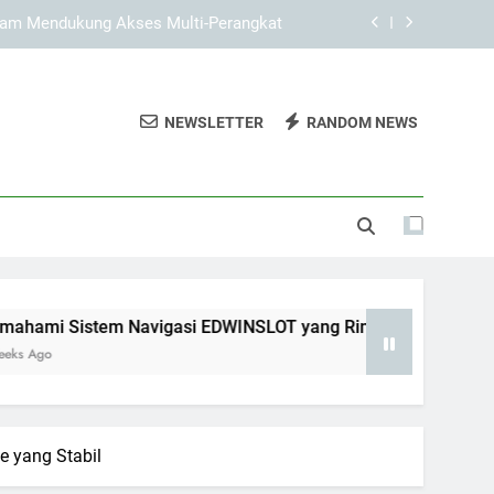
am Mendukung Akses Multi-Perangkat
EDWINSLOT yang Ringkas dan Terarah
i LEBAH4D yang Ringkas dan Terarah
NEWSLETTER
RANDOM NEWS
am Mendukung Akses Multi-Perangkat
igital Dan Kreator Visual.
am Mendukung Akses Multi-Perangkat
EDWINSLOT yang Ringkas dan Terarah
i LEBAH4D yang Ringkas dan Terarah
em Navigasi EDWINSLOT yang Ringkas dan Terarah
Mem
3 We
 yang Stabil