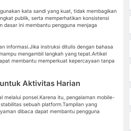
unakan kata sandi yang kuat, tidak membagikan
ngkat publik, serta memperhatikan konsistensi
an dasar ini membantu pengguna menjaga
informasi.Jika instruksi ditulis dengan bahasa
mampu mengambil langkah yang tepat.Artikel
dapat membantu memperkuat kepercayaan tanpa
untuk Aktivitas Harian
l melalui ponsel.Karena itu, pengalaman mobile-
i stabilitas sebuah platform.Tampilan yang
ng nyaman dibaca dapat membantu pengguna