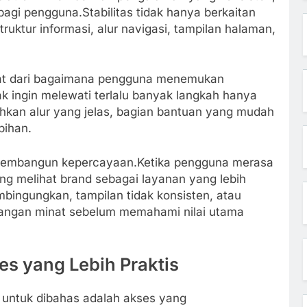
gi pengguna.Stabilitas tidak hanya berkaitan
ruktur informasi, alur navigasi, tampilan halaman,
lihat dari bagaimana pengguna menemukan
k ingin melewati terlalu banyak langkah hanya
kan alur yang jelas, bagian bantuan yang mudah
bihan.
u membangun kepercayaan.Ketika pengguna merasa
ng melihat brand sebagai layanan yang lebih
mbingungkan, tampilan tidak konsisten, atau
hilangan minat sebelum memahami nilai utama
s yang Lebih Praktis
 untuk dibahas adalah akses yang