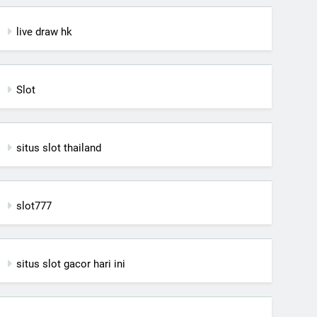
live draw hk
Slot
situs slot thailand
slot777
situs slot gacor hari ini