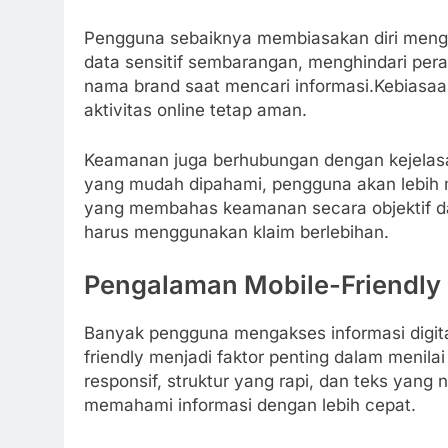
Pengguna sebaiknya membiasakan diri mengg
data sensitif sembarangan, menghindari pera
nama brand saat mencari informasi.Kebiasa
aktivitas online tetap aman.
Keamanan juga berhubungan dengan kejelasan 
yang mudah dipahami, pengguna akan lebih 
yang membahas keamanan secara objektif 
harus menggunakan klaim berlebihan.
Pengalaman Mobile-Friendly 
Banyak pengguna mengakses informasi digita
friendly menjadi faktor penting dalam menila
responsif, struktur yang rapi, dan teks ya
memahami informasi dengan lebih cepat.