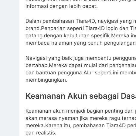
informasi dengan lebih cepat.
Dalam pembahasan Tiara4D, navigasi yang m
brand.Pencarian seperti Tiara4D login dan
datang dengan kebutuhan spesifik.Mereka i
membaca halaman yang penuh pengulangan 
Navigasi yang baik juga membantu penggun
bertahap.Mereka dapat mulai dari pengenala
dan bantuan pengguna.Alur seperti ini membu
membingungkan.
Keamanan Akun sebagai Da
Keamanan akun menjadi bagian penting dari 
akan merasa nyaman jika mereka ragu terhad
mereka.Karena itu, pembahasan Tiara4D per
dan realistis.