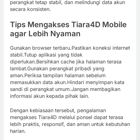
perangkat tetap stabil, dan melindungi data akun
secara konsisten.
Tips Mengakses Tiara4D Mobile
agar Lebih Nyaman
Gunakan browser terbaru.Pastikan koneksi internet
stabil.Tutup aplikasi yang tidak
diperlukan.Bersihkan cache jika halaman terasa
lambat.Gunakan perangkat pribadi yang
aman.Periksa tampilan halaman sebelum
memasukkan data akun.Hindari menyimpan kata
sandi di perangkat umum.Jangan membagikan
informasi akun kepada pihak lain.
Dengan kebiasaan tersebut, pengalaman
mengakses Tiara4D melalui ponsel dapat terasa
lebih praktis, responsif, dan aman untuk kebutuhan
harian.