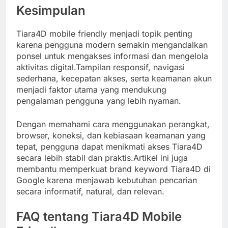
Kesimpulan
Tiara4D mobile friendly menjadi topik penting
karena pengguna modern semakin mengandalkan
ponsel untuk mengakses informasi dan mengelola
aktivitas digital.Tampilan responsif, navigasi
sederhana, kecepatan akses, serta keamanan akun
menjadi faktor utama yang mendukung
pengalaman pengguna yang lebih nyaman.
Dengan memahami cara menggunakan perangkat,
browser, koneksi, dan kebiasaan keamanan yang
tepat, pengguna dapat menikmati akses Tiara4D
secara lebih stabil dan praktis.Artikel ini juga
membantu memperkuat brand keyword Tiara4D di
Google karena menjawab kebutuhan pencarian
secara informatif, natural, dan relevan.
FAQ tentang Tiara4D Mobile