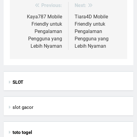
Previous:
Next:
Post
navigation
Kaya787 Mobile
Tiara4D Mobile
Friendly untuk
Friendly untuk
Pengalaman
Pengalaman
Pengguna yang
Pengguna yang
Lebih Nyaman
Lebih Nyaman
SLOT
slot gacor
toto togel