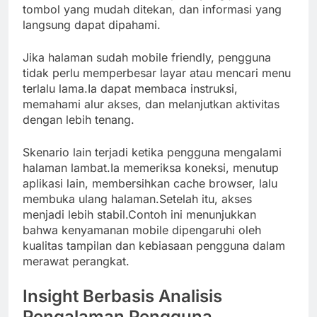
tombol yang mudah ditekan, dan informasi yang
langsung dapat dipahami.
Jika halaman sudah mobile friendly, pengguna
tidak perlu memperbesar layar atau mencari menu
terlalu lama.Ia dapat membaca instruksi,
memahami alur akses, dan melanjutkan aktivitas
dengan lebih tenang.
Skenario lain terjadi ketika pengguna mengalami
halaman lambat.Ia memeriksa koneksi, menutup
aplikasi lain, membersihkan cache browser, lalu
membuka ulang halaman.Setelah itu, akses
menjadi lebih stabil.Contoh ini menunjukkan
bahwa kenyamanan mobile dipengaruhi oleh
kualitas tampilan dan kebiasaan pengguna dalam
merawat perangkat.
Insight Berbasis Analisis
Pengalaman Pengguna