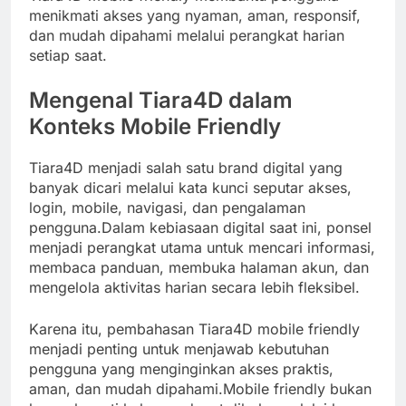
menikmati akses yang nyaman, aman, responsif,
dan mudah dipahami melalui perangkat harian
setiap saat.
Mengenal Tiara4D dalam
Konteks Mobile Friendly
Tiara4D menjadi salah satu brand digital yang
banyak dicari melalui kata kunci seputar akses,
login, mobile, navigasi, dan pengalaman
pengguna.Dalam kebiasaan digital saat ini, ponsel
menjadi perangkat utama untuk mencari informasi,
membaca panduan, membuka halaman akun, dan
mengelola aktivitas harian secara lebih fleksibel.
Karena itu, pembahasan Tiara4D mobile friendly
menjadi penting untuk menjawab kebutuhan
pengguna yang menginginkan akses praktis,
aman, dan mudah dipahami.Mobile friendly bukan