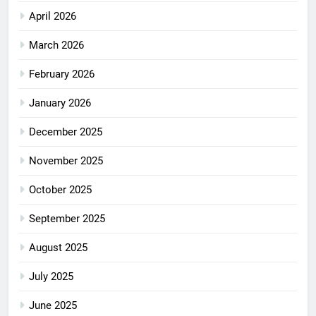
April 2026
March 2026
February 2026
January 2026
December 2025
November 2025
October 2025
September 2025
August 2025
July 2025
June 2025