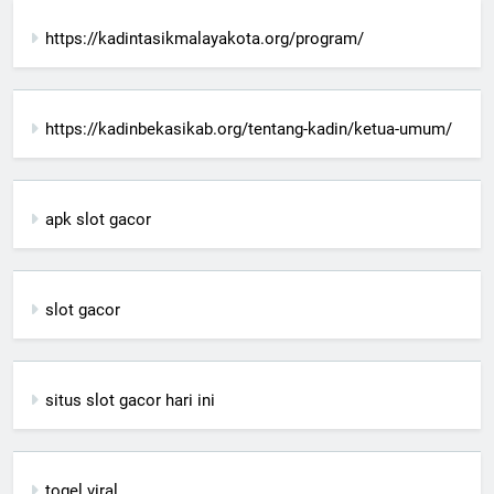
https://kadintasikmalayakota.org/program/
https://kadinbekasikab.org/tentang-kadin/ketua-umum/
apk slot gacor
slot gacor
situs slot gacor hari ini
togel viral