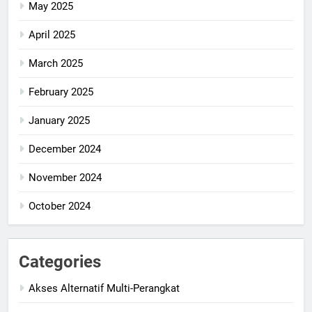
May 2025
April 2025
March 2025
February 2025
January 2025
December 2024
November 2024
October 2024
Categories
Akses Alternatif Multi-Perangkat