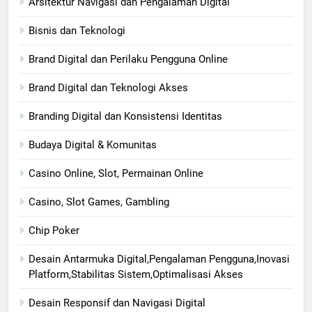
Arsitektur Navigasi dan Pengalaman Digital
Bisnis dan Teknologi
Brand Digital dan Perilaku Pengguna Online
Brand Digital dan Teknologi Akses
Branding Digital dan Konsistensi Identitas
Budaya Digital & Komunitas
Casino Online, Slot, Permainan Online
Casino, Slot Games, Gambling
Chip Poker
Desain Antarmuka Digital,Pengalaman Pengguna,Inovasi
Platform,Stabilitas Sistem,Optimalisasi Akses
Desain Responsif dan Navigasi Digital