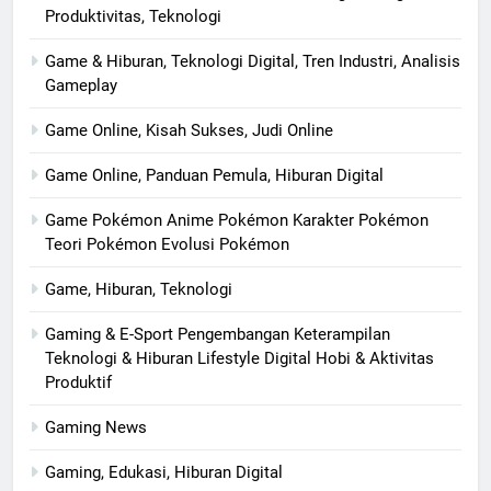
Produktivitas, Teknologi
Game & Hiburan, Teknologi Digital, Tren Industri, Analisis
Gameplay
Game Online, Kisah Sukses, Judi Online
Game Online, Panduan Pemula, Hiburan Digital
Game Pokémon Anime Pokémon Karakter Pokémon
Teori Pokémon Evolusi Pokémon
Game, Hiburan, Teknologi
Gaming & E-Sport Pengembangan Keterampilan
Teknologi & Hiburan Lifestyle Digital Hobi & Aktivitas
Produktif
Gaming News
Gaming, Edukasi, Hiburan Digital