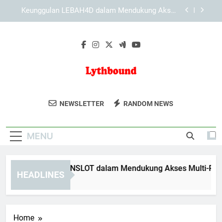
Skip
Memahami Sistem Navigasi EDWINSLOT yang
to
Ringkas dan Terarah
content
Memahami Sistem Navigasi LEBAH4D yang
Ringkas dan Terarah
Keunggulan EDWINSLOT dalam Mendukung
Akses Multi-Perangkat
Keunggulan LEBAH4D dalam Mendukung Akses
Multi-Perangkat
Lythbound
Temukan Kreativitas Tanpa Batas Di
Memahami Sistem Navigasi EDWINSLOT yang
NEWSLETTER
RANDOM NEWS
Ringkas dan Terarah
Lythbound. Platform Untuk Seniman
Memahami Sistem Navigasi LEBAH4D yang
Digital Dan Kreator Visual.
Ringkas dan Terarah
MENU
eunggulan EDWINSLOT dalam Mendukung Akses Multi-Perang
HEADLINES
Weeks Ago
Home