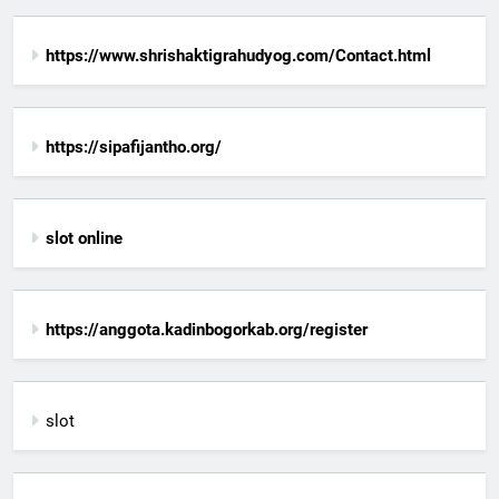
https://www.shrishaktigrahudyog.com/Contact.html
https://sipafijantho.org/
slot online
https://anggota.kadinbogorkab.org/register
slot