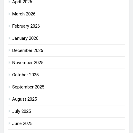
April 2026
March 2026
February 2026
January 2026
December 2025
November 2025
October 2025
September 2025
August 2025
July 2025
June 2025