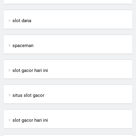
slot dana
spaceman
slot gacor hari ini
situs slot gacor
slot gacor hari ini