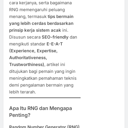
cara kerjanya, serta bagaimana
RNG memengaruhi peluang
menang, termasuk
tips bermain
yang lebih cerdas berdasarkan
prinsip kerja sistem acak
ini.
Disusun secara
SEO-friendly
dan
mengikuti standar
E-E-A-T
(Experience, Expertise,
Authoritativeness,
Trustworthiness)
, artikel ini
ditujukan bagi pemain yang ingin
meningkatkan pemahaman teknis
demi pengalaman bermain yang
lebih terarah.
Apa Itu RNG dan Mengapa
Penting?
Random Number Generator (RNG)