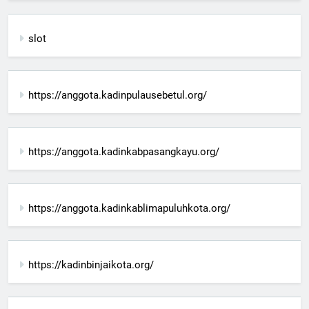
slot
https://anggota.kadinpulausebetul.org/
https://anggota.kadinkabpasangkayu.org/
https://anggota.kadinkablimapuluhkota.org/
https://kadinbinjaikota.org/