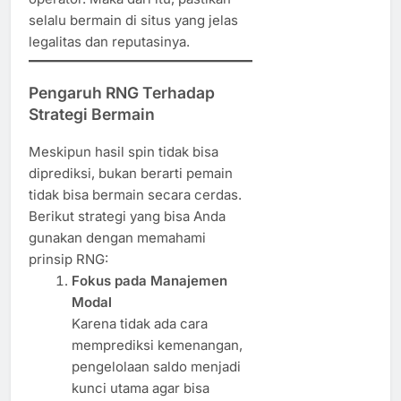
selalu bermain di situs yang jelas
legalitas dan reputasinya.
Pengaruh RNG Terhadap
Strategi Bermain
Meskipun hasil spin tidak bisa
diprediksi, bukan berarti pemain
tidak bisa bermain secara cerdas.
Berikut strategi yang bisa Anda
gunakan dengan memahami
prinsip RNG:
Fokus pada Manajemen
Modal
Karena tidak ada cara
memprediksi kemenangan,
pengelolaan saldo menjadi
kunci utama agar bisa