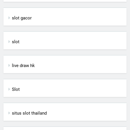
slot gacor
slot
live draw hk
Slot
situs slot thailand