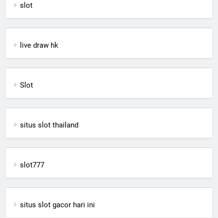
slot
live draw hk
Slot
situs slot thailand
slot777
situs slot gacor hari ini