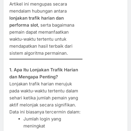
Artikel ini mengupas secara
mendalam hubungan antara
lonjakan trafik harian dan
performa slot
, serta bagaimana
pemain dapat memanfaatkan
waktu-waktu tertentu untuk
mendapatkan hasil terbaik dari
sistem algoritma permainan.
1. Apa Itu Lonjakan Trafik Harian
dan Mengapa Penting?
Lonjakan trafik harian merujuk
pada waktu-waktu tertentu dalam
sehari ketika jumlah pemain yang
aktif melonjak secara signifikan.
Data ini biasanya tercermin dalam:
Jumlah login yang
meningkat