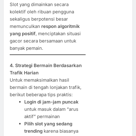
Slot yang dimainkan secara
kolektif oleh ribuan pengguna
sekaligus berpotensi besar
memunculkan
respon algoritmik
yang positif
, menciptakan situasi
gacor secara bersamaan untuk
banyak pemain.
4. Strategi Bermain Berdasarkan
Trafik Harian
Untuk memaksimalkan hasil
bermain di tengah lonjakan trafik,
berikut beberapa tips praktis:
Login di jam-jam puncak
untuk masuk dalam “arus
aktif” permainan
Pilih slot yang sedang
trending
karena biasanya