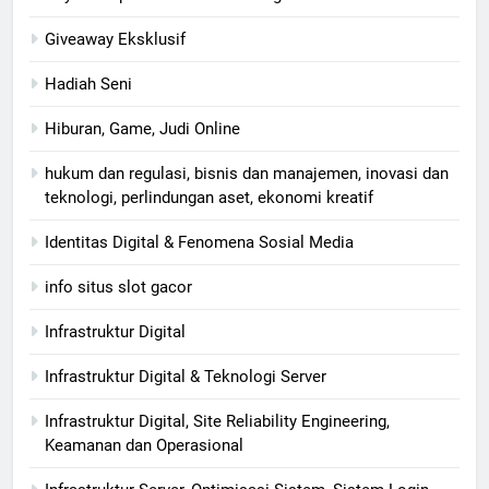
Giveaway Eksklusif
Hadiah Seni
Hiburan, Game, Judi Online
hukum dan regulasi, bisnis dan manajemen, inovasi dan
teknologi, perlindungan aset, ekonomi kreatif
Identitas Digital & Fenomena Sosial Media
info situs slot gacor
Infrastruktur Digital
Infrastruktur Digital & Teknologi Server
Infrastruktur Digital, Site Reliability Engineering,
Keamanan dan Operasional