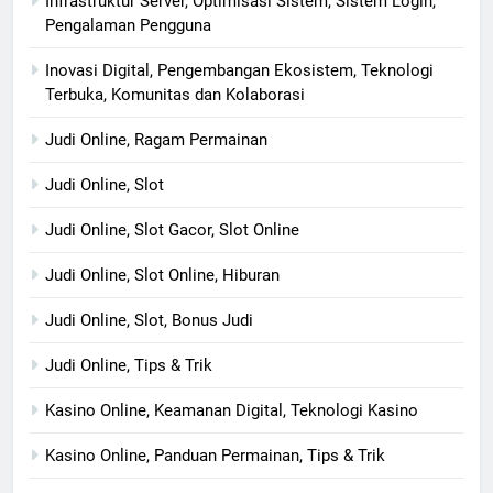
Infrastruktur Server, Optimisasi Sistem, Sistem Login,
Pengalaman Pengguna
Inovasi Digital, Pengembangan Ekosistem, Teknologi
Terbuka, Komunitas dan Kolaborasi
Judi Online, Ragam Permainan
Judi Online, Slot
Judi Online, Slot Gacor, Slot Online
Judi Online, Slot Online, Hiburan
Judi Online, Slot, Bonus Judi
Judi Online, Tips & Trik
Kasino Online, Keamanan Digital, Teknologi Kasino
Kasino Online, Panduan Permainan, Tips & Trik