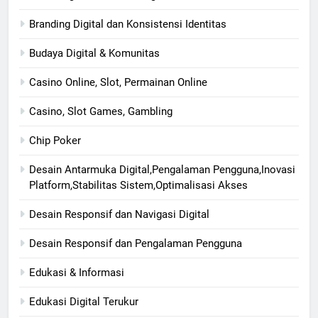
Branding Digital dan Konsistensi Identitas
Budaya Digital & Komunitas
Casino Online, Slot, Permainan Online
Casino, Slot Games, Gambling
Chip Poker
Desain Antarmuka Digital,Pengalaman Pengguna,Inovasi
Platform,Stabilitas Sistem,Optimalisasi Akses
Desain Responsif dan Navigasi Digital
Desain Responsif dan Pengalaman Pengguna
Edukasi & Informasi
Edukasi Digital Terukur