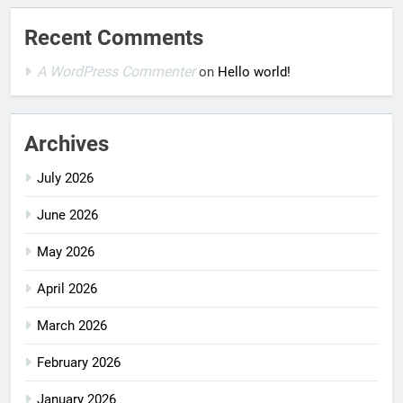
Recent Comments
A WordPress Commenter
on
Hello world!
Archives
July 2026
June 2026
May 2026
April 2026
March 2026
February 2026
January 2026