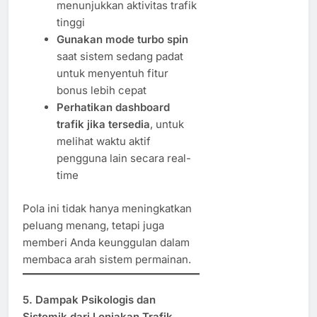
menunjukkan aktivitas trafik
tinggi
Gunakan mode turbo spin
saat sistem sedang padat
untuk menyentuh fitur
bonus lebih cepat
Perhatikan dashboard
trafik jika tersedia
, untuk
melihat waktu aktif
pengguna lain secara real-
time
Pola ini tidak hanya meningkatkan
peluang menang, tetapi juga
memberi Anda keunggulan dalam
membaca arah sistem permainan.
5. Dampak Psikologis dan
Sistemik dari Lonjakan Trafik