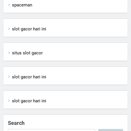
spaceman
slot gacor hari ini
situs slot gacor
slot gacor hari ini
slot gacor hari ini
Search