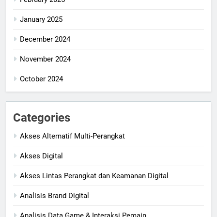
January 2025
December 2024
November 2024
October 2024
Categories
Akses Alternatif Multi-Perangkat
Akses Digital
Akses Lintas Perangkat dan Keamanan Digital
Analisis Brand Digital
Analisis Data Game & Interaksi Pemain