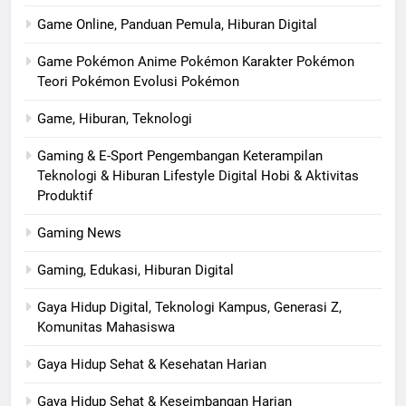
Game Online, Panduan Pemula, Hiburan Digital
Game Pokémon Anime Pokémon Karakter Pokémon
Teori Pokémon Evolusi Pokémon
Game, Hiburan, Teknologi
Gaming & E-Sport Pengembangan Keterampilan
Teknologi & Hiburan Lifestyle Digital Hobi & Aktivitas
Produktif
Gaming News
Gaming, Edukasi, Hiburan Digital
Gaya Hidup Digital, Teknologi Kampus, Generasi Z,
Komunitas Mahasiswa
Gaya Hidup Sehat & Kesehatan Harian
Gaya Hidup Sehat & Keseimbangan Harian