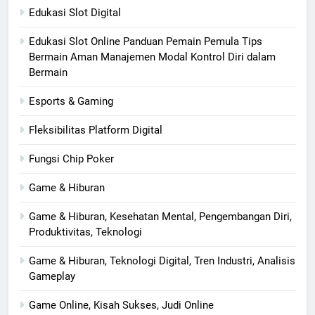
Edukasi Slot Digital
Edukasi Slot Online Panduan Pemain Pemula Tips
Bermain Aman Manajemen Modal Kontrol Diri dalam
Bermain
Esports & Gaming
Fleksibilitas Platform Digital
Fungsi Chip Poker
Game & Hiburan
Game & Hiburan, Kesehatan Mental, Pengembangan Diri,
Produktivitas, Teknologi
Game & Hiburan, Teknologi Digital, Tren Industri, Analisis
Gameplay
Game Online, Kisah Sukses, Judi Online