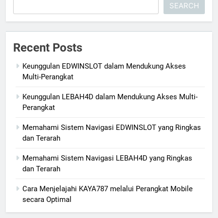
SEARCH
Recent Posts
Keunggulan EDWINSLOT dalam Mendukung Akses
Multi-Perangkat
Keunggulan LEBAH4D dalam Mendukung Akses Multi-
Perangkat
Memahami Sistem Navigasi EDWINSLOT yang Ringkas
dan Terarah
Memahami Sistem Navigasi LEBAH4D yang Ringkas
dan Terarah
Cara Menjelajahi KAYA787 melalui Perangkat Mobile
secara Optimal