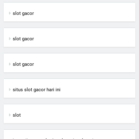
slot gacor
slot gacor
slot gacor
situs slot gacor hari ini
slot