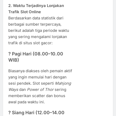
2. Waktu Terjadinya Lonjakan
Trafik Slot Online
Berdasarkan data statistik dari
berbagai sumber terpercaya,
berikut adalah tiga periode waktu
yang sering mengalami lonjakan
trafik di situs slot gacor:
? Pagi Hari (08.00–10.00
WIB)
Biasanya diakses oleh pemain aktif
yang ingin memulai hari dengan
sesi pendek. Slot seperti
Mahjong
Ways
dan
Power of Thor
sering
memberikan scatter dan bonus
awal pada waktu ini.
? Siang Hari (12.00–14.00