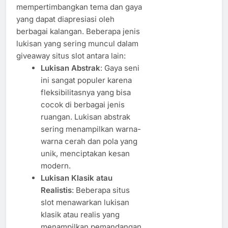
mempertimbangkan tema dan gaya
yang dapat diapresiasi oleh
berbagai kalangan. Beberapa jenis
lukisan yang sering muncul dalam
giveaway situs slot antara lain:
Lukisan Abstrak
: Gaya seni
ini sangat populer karena
fleksibilitasnya yang bisa
cocok di berbagai jenis
ruangan. Lukisan abstrak
sering menampilkan warna-
warna cerah dan pola yang
unik, menciptakan kesan
modern.
Lukisan Klasik atau
Realistis
: Beberapa situs
slot menawarkan lukisan
klasik atau realis yang
menampilkan pemandangan