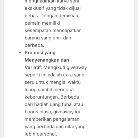
menghadirkan karya seni
eksklusif yang tidak dijual
bebas. Dengan demikian,
pemain memiliki
kesempatan mendapatkan
barang yang unik dan
berbeda.
Promosi yang
Menyenangkan dan
Variatif
: Mengikuti giveaway
seperti ini adalah cara yang
seru untuk mengisi waktu
luang sambil mencoba
keberuntungan. Berbeda
dari hadiah uang tunai atau
bonus biasa, giveaway ini
memberikan pengalaman
yang berbeda dan nilai yang
lebih personal.