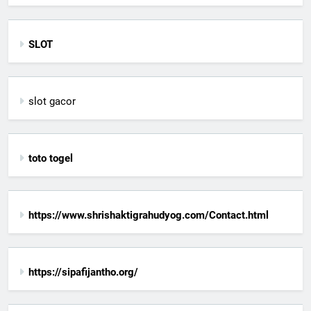
SLOT
slot gacor
toto togel
https://www.shrishaktigrahudyog.com/Contact.html
https://sipafijantho.org/