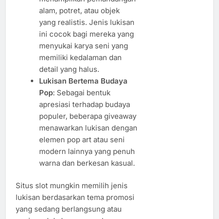
alam, potret, atau objek
yang realistis. Jenis lukisan
ini cocok bagi mereka yang
menyukai karya seni yang
memiliki kedalaman dan
detail yang halus.
Lukisan Bertema Budaya
Pop
: Sebagai bentuk
apresiasi terhadap budaya
populer, beberapa giveaway
menawarkan lukisan dengan
elemen pop art atau seni
modern lainnya yang penuh
warna dan berkesan kasual.
Situs slot mungkin memilih jenis
lukisan berdasarkan tema promosi
yang sedang berlangsung atau