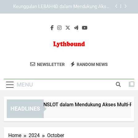
Skip
Memahami Sistem Navigasi EDWINSLOT yang
to
Ringkas dan Terarah
content
Memahami Sistem Navigasi LEBAH4D yang
Ringkas dan Terarah
Keunggulan EDWINSLOT dalam Mendukung
Akses Multi-Perangkat
Keunggulan LEBAH4D dalam Mendukung Akses
Multi-Perangkat
Lythbound
Temukan Kreativitas Tanpa Batas Di
Memahami Sistem Navigasi EDWINSLOT yang
NEWSLETTER
RANDOM NEWS
Ringkas dan Terarah
Lythbound. Platform Untuk Seniman
Memahami Sistem Navigasi LEBAH4D yang
Digital Dan Kreator Visual.
Ringkas dan Terarah
MENU
eunggulan EDWINSLOT dalam Mendukung Akses Multi-Perang
HEADLINES
Weeks Ago
Home
2024
October