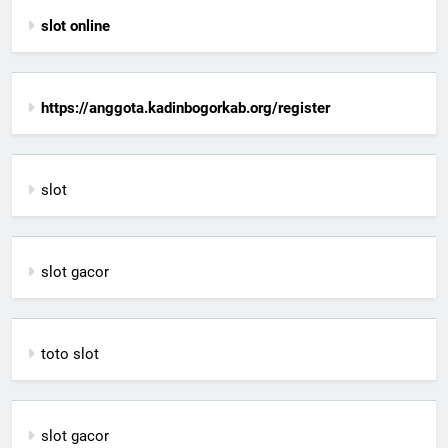
slot online
https://anggota.kadinbogorkab.org/register
slot
slot gacor
toto slot
slot gacor