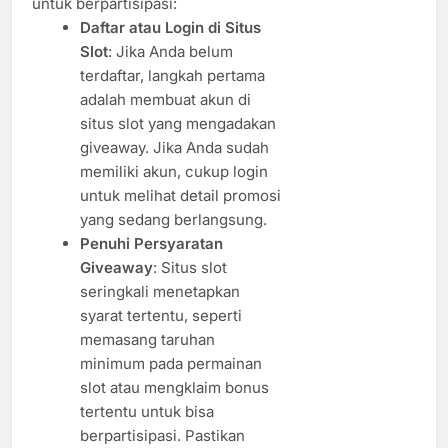
untuk berpartisipasi:
Daftar atau Login di Situs
Slot
: Jika Anda belum
terdaftar, langkah pertama
adalah membuat akun di
situs slot yang mengadakan
giveaway. Jika Anda sudah
memiliki akun, cukup login
untuk melihat detail promosi
yang sedang berlangsung.
Penuhi Persyaratan
Giveaway
: Situs slot
seringkali menetapkan
syarat tertentu, seperti
memasang taruhan
minimum pada permainan
slot atau mengklaim bonus
tertentu untuk bisa
berpartisipasi. Pastikan