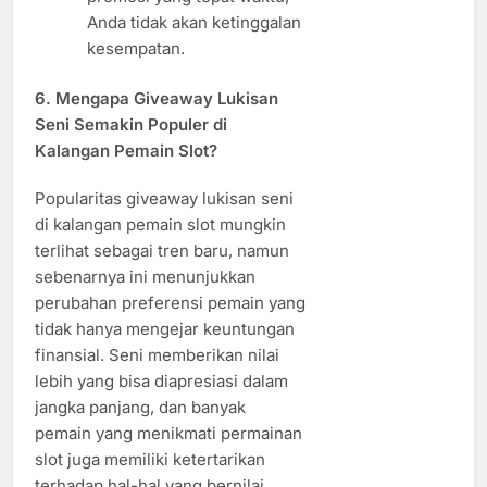
Anda tidak akan ketinggalan
kesempatan.
6.
Mengapa Giveaway Lukisan
Seni Semakin Populer di
Kalangan Pemain Slot?
Popularitas giveaway lukisan seni
di kalangan pemain slot mungkin
terlihat sebagai tren baru, namun
sebenarnya ini menunjukkan
perubahan preferensi pemain yang
tidak hanya mengejar keuntungan
finansial. Seni memberikan nilai
lebih yang bisa diapresiasi dalam
jangka panjang, dan banyak
pemain yang menikmati permainan
slot juga memiliki ketertarikan
terhadap hal-hal yang bernilai