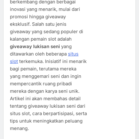
berkembang dengan berbagai
inovasi yang menarik, mulai dari
promosi hingga giveaway
eksklusif. Salah satu jenis
giveaway yang sedang populer di
kalangan pemain slot adalah
giveaway lukisan seni
yang
ditawarkan oleh beberapa
situs
slot
terkemuka. Inisiatif ini menarik
bagi pemain, terutama mereka
yang menggemari seni dan ingin
mempercantik ruang pribadi
mereka dengan karya seni unik.
Artikel ini akan membahas detail
tentang giveaway lukisan seni dari
situs slot, cara berpartisipasi, serta
tips untuk meningkatkan peluang
menang.