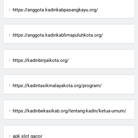
https://anggota.kadinkabpasangkayu.org/
https://anggota.kadinkablimapuluhkota.org/
https://kadinbinjaikota.org/
https://kadintasikmalayakota.org/program/
https://kadinbekasikab.org/tentang-kadin/ketua-umum/
apk slot gacor