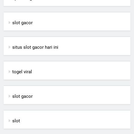
slot gacor
situs slot gacor hari ini
togel viral
slot gacor
slot