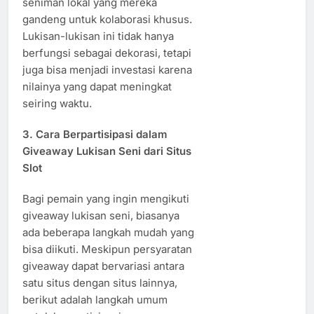
seniman lokal yang mereka
gandeng untuk kolaborasi khusus.
Lukisan-lukisan ini tidak hanya
berfungsi sebagai dekorasi, tetapi
juga bisa menjadi investasi karena
nilainya yang dapat meningkat
seiring waktu.
3.
Cara Berpartisipasi dalam
Giveaway Lukisan Seni dari Situs
Slot
Bagi pemain yang ingin mengikuti
giveaway lukisan seni, biasanya
ada beberapa langkah mudah yang
bisa diikuti. Meskipun persyaratan
giveaway dapat bervariasi antara
satu situs dengan situs lainnya,
berikut adalah langkah umum