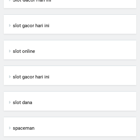
slot gacor hari ini
slot online
slot gacor hari ini
slot dana
spaceman