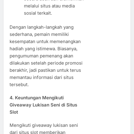
melalui situs atau media
sosial terkait.
Dengan langkah-langkah yang
sederhana, pemain memiliki
kesempatan untuk memenangkan
hadiah yang istimewa. Biasanya,
pengumuman pemenang akan
dilakukan setelah periode promosi
berakhir, jadi pastikan untuk terus
memantau informasi dari situs
tersebut.
4.
Keuntungan Mengikuti
Giveaway Lukisan Seni di Situs
Slot
Mengikuti giveaway lukisan seni
dari situs slot memberikan