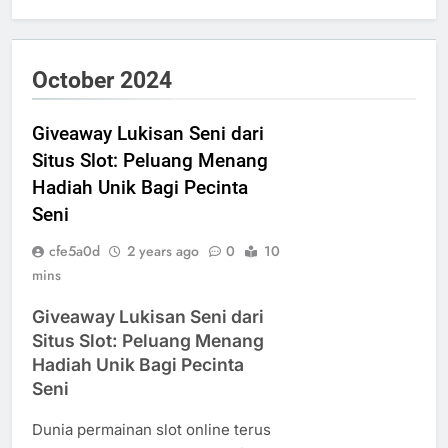
October 2024
Giveaway Lukisan Seni dari
Situs Slot: Peluang Menang
Hadiah Unik Bagi Pecinta
Seni
cfe5a0d
2 years ago
0
10
mins
Giveaway Lukisan Seni dari
Situs Slot: Peluang Menang
Hadiah Unik Bagi Pecinta
Seni
Dunia permainan slot online terus