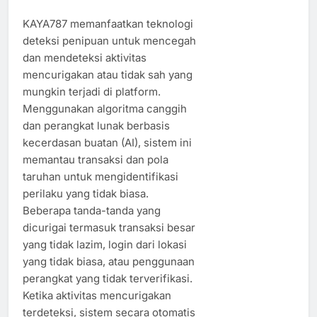
KAYA787 memanfaatkan teknologi
deteksi penipuan untuk mencegah
dan mendeteksi aktivitas
mencurigakan atau tidak sah yang
mungkin terjadi di platform.
Menggunakan algoritma canggih
dan perangkat lunak berbasis
kecerdasan buatan (AI), sistem ini
memantau transaksi dan pola
taruhan untuk mengidentifikasi
perilaku yang tidak biasa.
Beberapa tanda-tanda yang
dicurigai termasuk transaksi besar
yang tidak lazim, login dari lokasi
yang tidak biasa, atau penggunaan
perangkat yang tidak terverifikasi.
Ketika aktivitas mencurigakan
terdeteksi, sistem secara otomatis