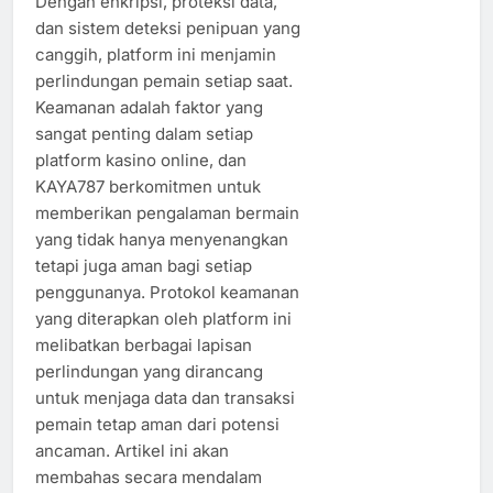
Dengan enkripsi, proteksi data,
dan sistem deteksi penipuan yang
canggih, platform ini menjamin
perlindungan pemain setiap saat.
Keamanan adalah faktor yang
sangat penting dalam setiap
platform kasino online, dan
KAYA787 berkomitmen untuk
memberikan pengalaman bermain
yang tidak hanya menyenangkan
tetapi juga aman bagi setiap
penggunanya. Protokol keamanan
yang diterapkan oleh platform ini
melibatkan berbagai lapisan
perlindungan yang dirancang
untuk menjaga data dan transaksi
pemain tetap aman dari potensi
ancaman. Artikel ini akan
membahas secara mendalam