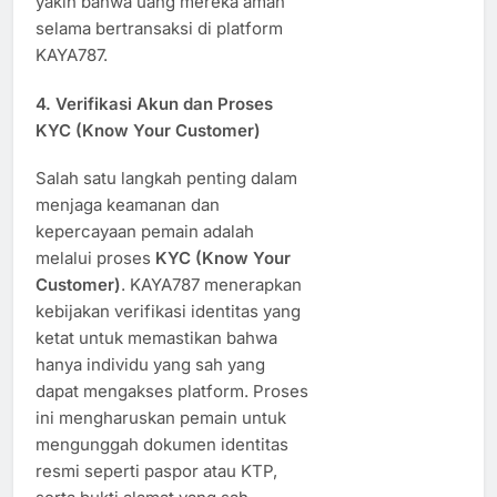
yakin bahwa uang mereka aman
selama bertransaksi di platform
KAYA787.
4.
Verifikasi Akun dan Proses
KYC (Know Your Customer)
Salah satu langkah penting dalam
menjaga keamanan dan
kepercayaan pemain adalah
melalui proses
KYC (Know Your
Customer)
. KAYA787 menerapkan
kebijakan verifikasi identitas yang
ketat untuk memastikan bahwa
hanya individu yang sah yang
dapat mengakses platform. Proses
ini mengharuskan pemain untuk
mengunggah dokumen identitas
resmi seperti paspor atau KTP,