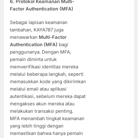
6.
Protokol Keamanan Multi-
Factor Authentication (MFA)
Sebagai lapisan keamanan
tambahan, KAYA787 juga
menawarkan
Multi-Factor
Authentication (MFA)
bagi
penggunanya. Dengan MFA,
pemain diminta untuk
memverifikasi identitas mereka
melalui beberapa langkah, seperti
memasukkan kode yang dikirimkan
melalui email atau aplikasi
autentikasi, sebelum mereka dapat
mengakses akun mereka atau
melakukan transaksi penting.
MFA menambah tingkat keamanan
yang lebih tinggi dengan
memastikan bahwa hanya pemain