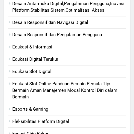
Desain Antarmuka Digital,Pengalaman Pengguna,Inovasi
Platform,Stabilitas Sistem,Optimalisasi Akses
Desain Responsif dan Navigasi Digital
Desain Responsif dan Pengalaman Pengguna
Edukasi & Informasi
Edukasi Digital Terukur
Edukasi Slot Digital
Edukasi Slot Online Panduan Pemain Pemula Tips
Bermain Aman Manajemen Modal Kontrol Diri dalam
Bermain
Esports & Gaming
Fleksibilitas Platform Digital
Fungsi Chip Poker