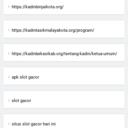
https://kadinbinjaikota.org/
https://kadintasikmalayakota.org/program/
https://kadinbekasikab.org/tentang-kadin/ketua-umum/
apk slot gacor
slot gacor
situs slot gacor hari ini