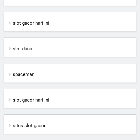
slot gacor hari ini
slot dana
spaceman
slot gacor hari ini
situs slot gacor