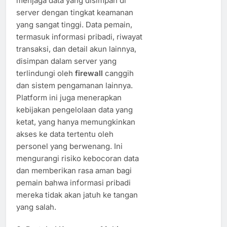
menjaga data yang disimpan di
server dengan tingkat keamanan
yang sangat tinggi. Data pemain,
termasuk informasi pribadi, riwayat
transaksi, dan detail akun lainnya,
disimpan dalam server yang
terlindungi oleh
firewall
canggih
dan sistem pengamanan lainnya.
Platform ini juga menerapkan
kebijakan pengelolaan data yang
ketat, yang hanya memungkinkan
akses ke data tertentu oleh
personel yang berwenang. Ini
mengurangi risiko kebocoran data
dan memberikan rasa aman bagi
pemain bahwa informasi pribadi
mereka tidak akan jatuh ke tangan
yang salah.