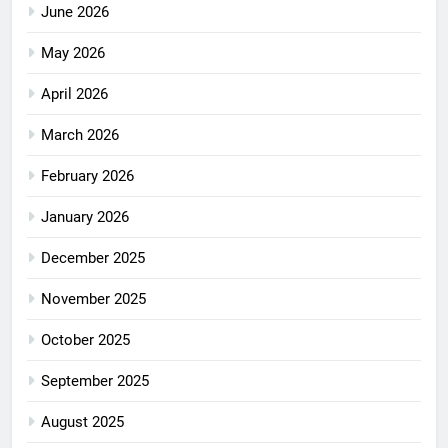
June 2026
May 2026
April 2026
March 2026
February 2026
January 2026
December 2025
November 2025
October 2025
September 2025
August 2025