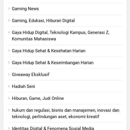
Gaming News
Gaming, Edukasi, Hiburan Digital
Gaya Hidup Digital, Teknologi Kampus, Generasi Z,
Komunitas Mahasiswa
Gaya Hidup Sehat & Kesehatan Harian
Gaya Hidup Sehat & Keseimbangan Harian
Giveaway Eksklusif
Hadiah Seni
Hiburan, Game, Judi Online
hukum dan regulasi, bisnis dan manajemen, inovasi dan
teknologi, perlindungan aset, ekonomi kreatif
Identitas Digital & Fenomena Sosial Media