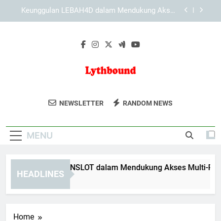
Skip
Memahami Sistem Navigasi EDWINSLOT yang
to
Ringkas dan Terarah
content
Memahami Sistem Navigasi LEBAH4D yang
Ringkas dan Terarah
Keunggulan EDWINSLOT dalam Mendukung
Akses Multi-Perangkat
Keunggulan LEBAH4D dalam Mendukung Akses
Multi-Perangkat
Lythbound
Temukan Kreativitas Tanpa Batas Di
Memahami Sistem Navigasi EDWINSLOT yang
NEWSLETTER
RANDOM NEWS
Ringkas dan Terarah
Lythbound. Platform Untuk Seniman
Memahami Sistem Navigasi LEBAH4D yang
Digital Dan Kreator Visual.
Ringkas dan Terarah
MENU
eunggulan EDWINSLOT dalam Mendukung Akses Multi-Perang
HEADLINES
Week Ago
Home