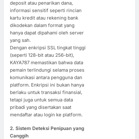
deposit atau penarikan dana,
informasi sensitif seperti rincian
kartu kredit atau rekening bank
dikodekan dalam format yang
hanya dapat dipahami oleh server
yang sah.
Dengan enkripsi SSL tingkat tinggi
(seperti 128-bit atau 256-bit),
KAYA787 memastikan bahwa data
pemain terlindungi selama proses
komunikasi antara pengguna dan
platform. Enkripsi ini bukan hanya
berlaku untuk transaksi finansial,
tetapi juga untuk semua data
pribadi yang disertakan saat
mendaftar atau login ke platform.
2.
Sistem Deteksi Penipuan yang
Canggih