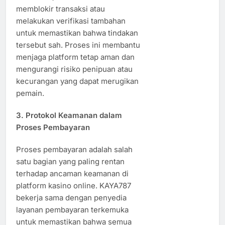
memblokir transaksi atau
melakukan verifikasi tambahan
untuk memastikan bahwa tindakan
tersebut sah. Proses ini membantu
menjaga platform tetap aman dan
mengurangi risiko penipuan atau
kecurangan yang dapat merugikan
pemain.
3.
Protokol Keamanan dalam
Proses Pembayaran
Proses pembayaran adalah salah
satu bagian yang paling rentan
terhadap ancaman keamanan di
platform kasino online. KAYA787
bekerja sama dengan penyedia
layanan pembayaran terkemuka
untuk memastikan bahwa semua