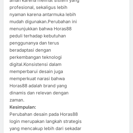
aman karena melihat sistem yang
profesional, sekaligus lebih
nyaman karena antarmuka lebih
mudah digunakan.Perubahan ini
menunjukkan bahwa Horas88
peduli terhadap kebutuhan
penggunanya dan terus
beradaptasi dengan
perkembangan teknologi
digital.Konsistensi dalam
memperbarui desain juga
memperkuat narasi bahwa
Horas88 adalah brand yang
dinamis dan relevan dengan
zaman.
Kesimpulan:
Perubahan desain pada Horas88
login merupakan langkah strategis
yang mencakup lebih dari sekadar