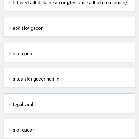
https://kadinbekasikab.org/tentang-kadin/ketua-umum/
apk slot gacor
slot gacor
situs slot gacor hari ini
togel viral
slot gacor