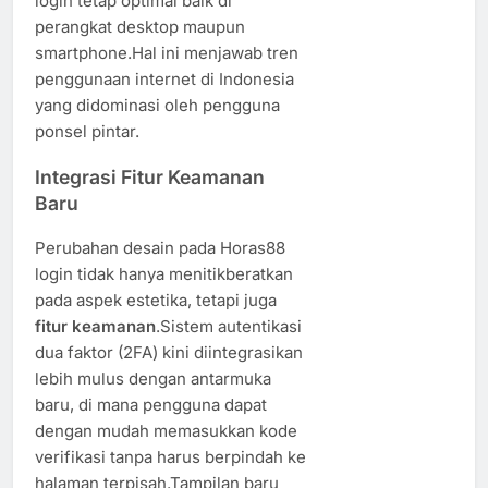
login tetap optimal baik di
perangkat desktop maupun
smartphone.Hal ini menjawab tren
penggunaan internet di Indonesia
yang didominasi oleh pengguna
ponsel pintar.
Integrasi Fitur Keamanan
Baru
Perubahan desain pada Horas88
login tidak hanya menitikberatkan
pada aspek estetika, tetapi juga
fitur keamanan
.Sistem autentikasi
dua faktor (2FA) kini diintegrasikan
lebih mulus dengan antarmuka
baru, di mana pengguna dapat
dengan mudah memasukkan kode
verifikasi tanpa harus berpindah ke
halaman terpisah.Tampilan baru