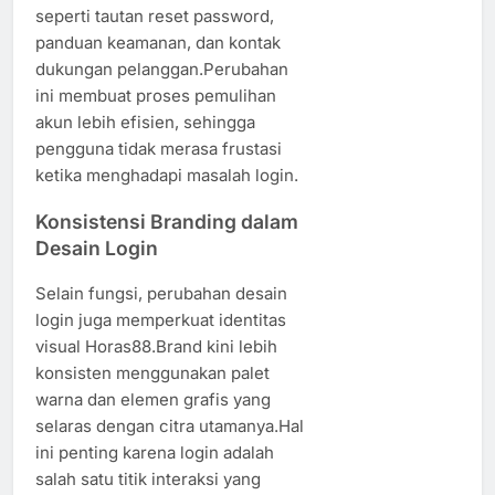
seperti tautan reset password,
panduan keamanan, dan kontak
dukungan pelanggan.Perubahan
ini membuat proses pemulihan
akun lebih efisien, sehingga
pengguna tidak merasa frustasi
ketika menghadapi masalah login.
Konsistensi Branding dalam
Desain Login
Selain fungsi, perubahan desain
login juga memperkuat identitas
visual Horas88.Brand kini lebih
konsisten menggunakan palet
warna dan elemen grafis yang
selaras dengan citra utamanya.Hal
ini penting karena login adalah
salah satu titik interaksi yang