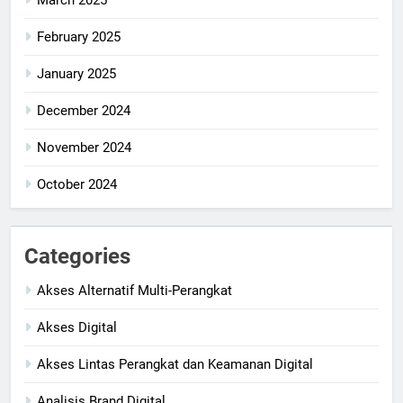
February 2025
January 2025
December 2024
November 2024
October 2024
Categories
Akses Alternatif Multi-Perangkat
Akses Digital
Akses Lintas Perangkat dan Keamanan Digital
Analisis Brand Digital