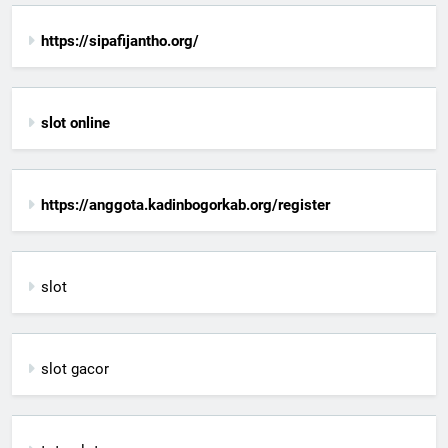
https://sipafijantho.org/
slot online
https://anggota.kadinbogorkab.org/register
slot
slot gacor