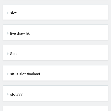
slot
live draw hk
Slot
situs slot thailand
slot777