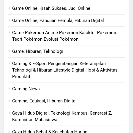
Game Online, Kisah Sukses, Judi Online
Game Online, Panduan Pemula, Hiburan Digital
Game Pokémon Anime Pokémon Karakter Pokémon
Teori Pokémon Evolusi Pokémon
Game, Hiburan, Teknologi
Gaming & E-Sport Pengembangan Keterampilan
Teknologi & Hiburan Lifestyle Digital Hobi & Aktivitas
Produktif
Gaming News
Gaming, Edukasi, Hiburan Digital
Gaya Hidup Digital, Teknologi Kampus, Generasi Z,
Komunitas Mahasiswa
Gaya Hidup Sehat & Kesehatan Harian