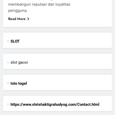
membangun reputasi dan loyalitas
pengguna.
Read More
SLOT
slot gacor
toto togel
https://www.shrishaktigrahudyog.com/Contact.html