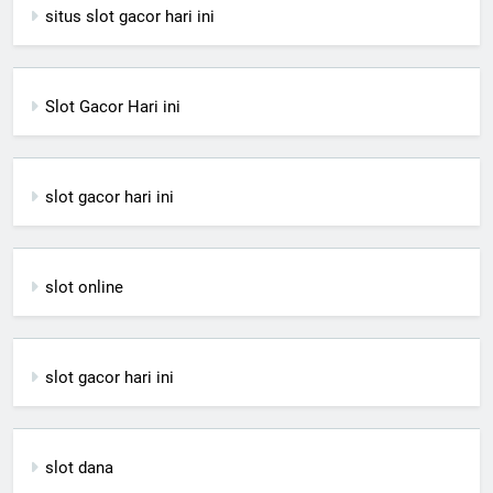
situs slot gacor hari ini
Slot Gacor Hari ini
slot gacor hari ini
slot online
slot gacor hari ini
slot dana