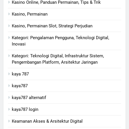
Kasino Online, Panduan Permainan, Tips & Trik
Kasino, Permainan
Kasino, Permainan Slot, Strategi Perjudian
Kategori: Pengalaman Pengguna, Teknologi Digital,
Inovasi
Kategori: Teknologi Digital, Infrastruktur Sistem,
Pengembangan Platform, Arsitektur Jaringan
kaya 787
kaya787
kaya787 alternatif
kaya787 login
Keamanan Akses & Arsitektur Digital