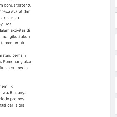
m bonus tertentu
mbaca syarat dan
ak sia-sia.
y juga
lam aktivitas di
, mengikuti akun
ak teman untuk
ratan, pemain
y. Pemenang akan
itus atau media
emiliki
ewa. Biasanya,
riode promosi
asi dari situs