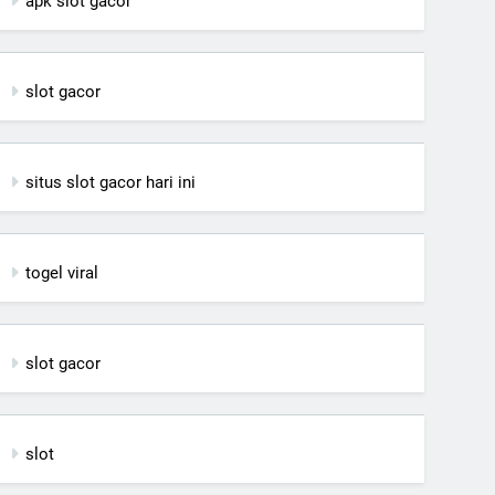
apk slot gacor
slot gacor
situs slot gacor hari ini
togel viral
slot gacor
slot