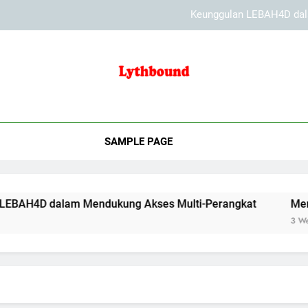
Keunggulan LEBAH4D dal
Memahami Sistem Navigasi 
Memahami Sistem Navigas
hbound
Keunggulan EDWINSLOT dal
eativitas Tanpa Batas Di Lythbound. Platform Untuk Seniman D
Keunggulan LEBAH4D dal
SAMPLE PAGE
Memahami Sistem Navigasi 
Memahami Sistem Navigas
lam Mendukung Akses Multi-Perangkat
Memahami Sist
3 Weeks Ago