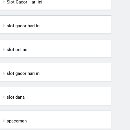
Slot Gacor Hari ini
slot gacor hari ini
slot online
slot gacor hari ini
slot dana
spaceman