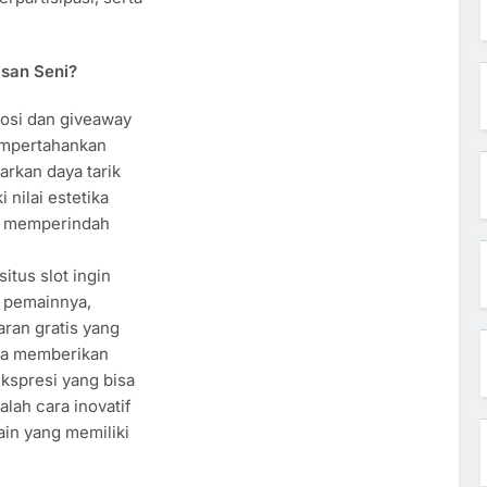
san Seni?
mosi dan giveaway
empertahankan
rkan daya tarik
 nilai estetika
uk memperindah
tus slot ingin
i pemainnya,
aran gratis yang
uga memberikan
kspresi yang bisa
lah cara inovatif
in yang memiliki