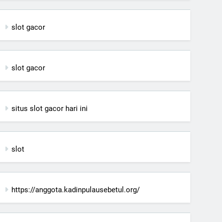
slot gacor
slot gacor
situs slot gacor hari ini
slot
https://anggota.kadinpulausebetul.org/