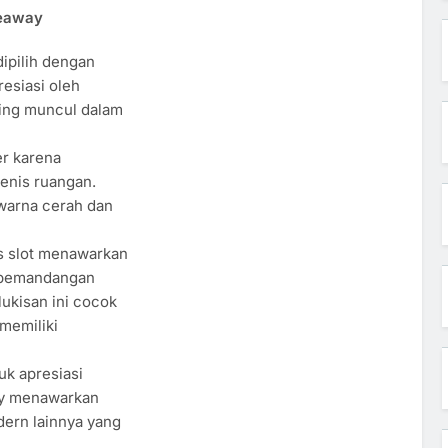
veaway
ipilih dengan
esiasi oleh
ring muncul dalam
er karena
jenis ruangan.
warna cerah dan
us slot menawarkan
n pemandangan
 lukisan ini cocok
memiliki
uk apresiasi
ay menawarkan
dern lainnya yang