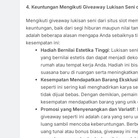
4.
Keuntungan Mengikuti Giveaway Lukisan Seni di
Mengikuti giveaway lukisan seni dari situs slot m
keuntungan, baik dari segi hiburan maupun nilai ta
adalah beberapa alasan mengapa Anda sebaiknya t
kesempatan ini:
Hadiah Bernilai Estetika Tinggi
: Lukisan sen
yang bernilai estetis dan dapat menjadi deko
rumah atau tempat kerja Anda. Hadiah ini b
suasana baru di ruangan serta meningkatkan 
Kesempatan Mendapatkan Barang Eksklusi
seperti ini sering kali menghadirkan karya se
tidak dijual bebas. Dengan demikian, pemain
kesempatan mendapatkan barang yang unik 
Promosi yang Menyenangkan dan Variatif
:
giveaway seperti ini adalah cara yang seru 
luang sambil mencoba keberuntungan. Berbe
uang tunai atau bonus biasa, giveaway ini 