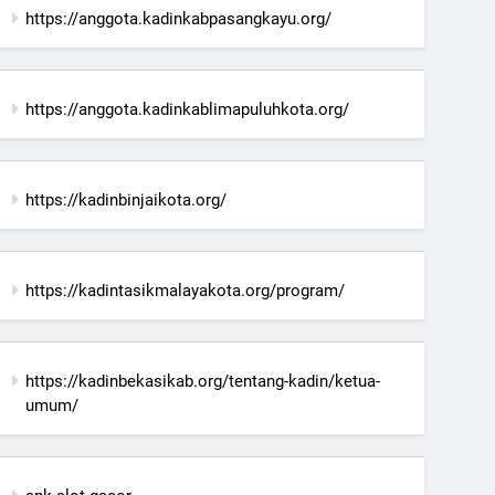
https://anggota.kadinkabpasangkayu.org/
https://anggota.kadinkablimapuluhkota.org/
https://kadinbinjaikota.org/
https://kadintasikmalayakota.org/program/
https://kadinbekasikab.org/tentang-kadin/ketua-
umum/