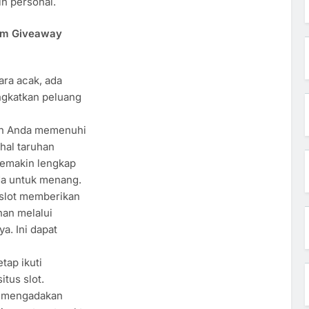
h personal.
am Giveaway
ra acak, ada
ngkatkan peluang
an Anda memenuhi
hal taruhan
Semakin lengkap
da untuk menang.
s slot memberikan
an melalui
a. Ini dapat
etap ikuti
tus slot.
g mengadakan