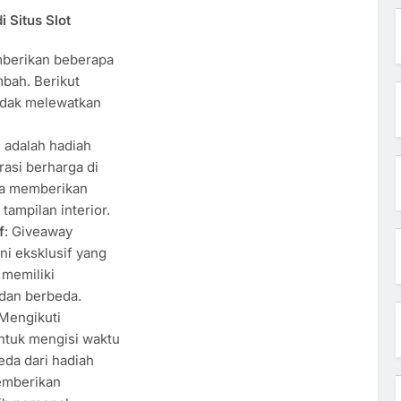
 Situs Slot
emberikan beberapa
mbah. Berikut
idak melewatkan
i adalah hadiah
rasi berharga di
isa memberikan
tampilan interior.
f
: Giveaway
ni eksklusif yang
 memiliki
dan berbeda.
 Mengikuti
untuk mengisi waktu
da dari hadiah
memberikan