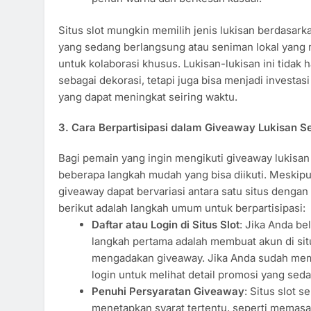
Situs slot mungkin memilih jenis lukisan berdasar
yang sedang berlangsung atau seniman lokal yang
untuk kolaborasi khusus. Lukisan-lukisan ini tidak 
sebagai dekorasi, tetapi juga bisa menjadi investasi
yang dapat meningkat seiring waktu.
3.
Cara Berpartisipasi dalam Giveaway Lukisan Sen
Bagi pemain yang ingin mengikuti giveaway lukisan 
beberapa langkah mudah yang bisa diikuti. Meskip
giveaway dapat bervariasi antara satu situs dengan 
berikut adalah langkah umum untuk berpartisipasi:
Daftar atau Login di Situs Slot
: Jika Anda bel
langkah pertama adalah membuat akun di sit
mengadakan giveaway. Jika Anda sudah memi
login untuk melihat detail promosi yang sed
Penuhi Persyaratan Giveaway
: Situs slot se
menetapkan syarat tertentu, seperti memas