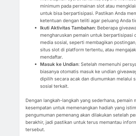
minimum pada permainan slot atau mengklai
untuk bisa berpartisipasi. Pastikan Anda me
ketentuan dengan teliti agar peluang Anda tid
Ikuti Aktivitas Tambahan
: Beberapa giveawa
mengharuskan pemain untuk berpartisipasi da
media sosial, seperti membagikan postingan
situs slot di platform tertentu, atau mengaj
mendaftar.
Masuk ke Undian
: Setelah memenuhi persya
biasanya otomatis masuk ke undian giveawa
dipilih secara acak dan diumumkan melalui s
sosial terkait.
Dengan langkah-langkah yang sederhana, pemain m
kesempatan untuk memenangkan hadiah yang istim
pengumuman pemenang akan dilakukan setelah pe
berakhir, jadi pastikan untuk terus memantau inform
tersebut.