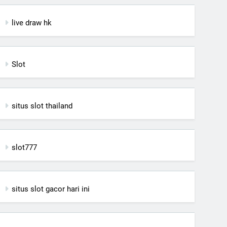
live draw hk
Slot
situs slot thailand
slot777
situs slot gacor hari ini