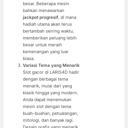
besar. Beberapa mesin
bahkan menawarkan
jackpot progresif
, di mana
hadiah utama akan terus
bertambah seiring waktu,
memberikan peluang lebih
besar untuk meraih
kemenangan yang luar
biasa.
Variasi Tema yang Menarik
Slot gacor di LARIS4D hadir
dengan berbagai tema
menarik, mulai dari yang
klasik hingga yang modern.
Anda dapat menemukan
mesin slot dengan tema
buah-buahan, petualangan,
mitologi, dan banyak lagi.
Desain grafis yang menarik