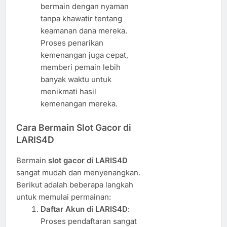
bermain dengan nyaman
tanpa khawatir tentang
keamanan dana mereka.
Proses penarikan
kemenangan juga cepat,
memberi pemain lebih
banyak waktu untuk
menikmati hasil
kemenangan mereka.
Cara Bermain Slot Gacor di
LARIS4D
Bermain
slot gacor di LARIS4D
sangat mudah dan menyenangkan.
Berikut adalah beberapa langkah
untuk memulai permainan:
Daftar Akun di LARIS4D
:
Proses pendaftaran sangat