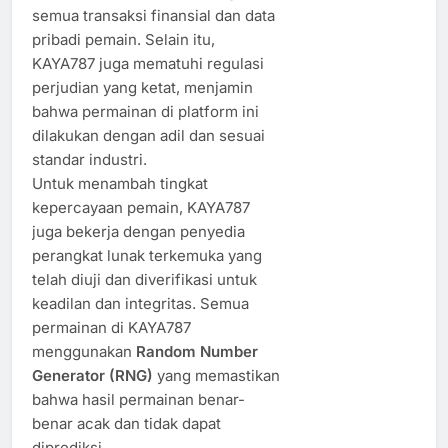
semua transaksi finansial dan data
pribadi pemain. Selain itu,
KAYA787 juga mematuhi regulasi
perjudian yang ketat, menjamin
bahwa permainan di platform ini
dilakukan dengan adil dan sesuai
standar industri.
Untuk menambah tingkat
kepercayaan pemain, KAYA787
juga bekerja dengan penyedia
perangkat lunak terkemuka yang
telah diuji dan diverifikasi untuk
keadilan dan integritas. Semua
permainan di KAYA787
menggunakan
Random Number
Generator (RNG)
yang memastikan
bahwa hasil permainan benar-
benar acak dan tidak dapat
diprediksi.