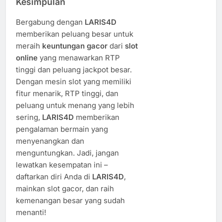
Kesimpulan
Bergabung dengan
LARIS4D
memberikan peluang besar untuk
meraih
keuntungan gacor
dari
slot
online
yang menawarkan RTP
tinggi dan peluang jackpot besar.
Dengan mesin slot yang memiliki
fitur menarik, RTP tinggi, dan
peluang untuk menang yang lebih
sering,
LARIS4D
memberikan
pengalaman bermain yang
menyenangkan dan
menguntungkan. Jadi, jangan
lewatkan kesempatan ini –
daftarkan diri Anda di
LARIS4D
,
mainkan slot gacor, dan raih
kemenangan besar yang sudah
menanti!