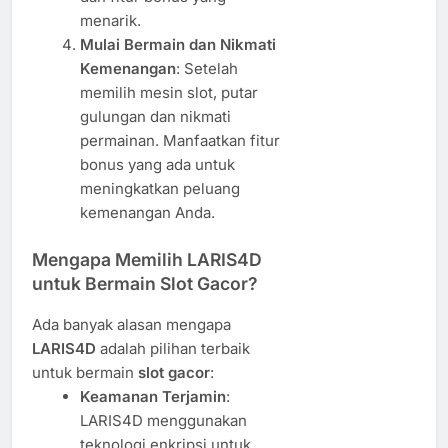
menarik.
Mulai Bermain dan Nikmati
Kemenangan
: Setelah
memilih mesin slot, putar
gulungan dan nikmati
permainan. Manfaatkan fitur
bonus yang ada untuk
meningkatkan peluang
kemenangan Anda.
Mengapa Memilih LARIS4D
untuk Bermain Slot Gacor?
Ada banyak alasan mengapa
LARIS4D
adalah pilihan terbaik
untuk bermain
slot gacor
:
Keamanan Terjamin
:
LARIS4D menggunakan
teknologi enkripsi untuk