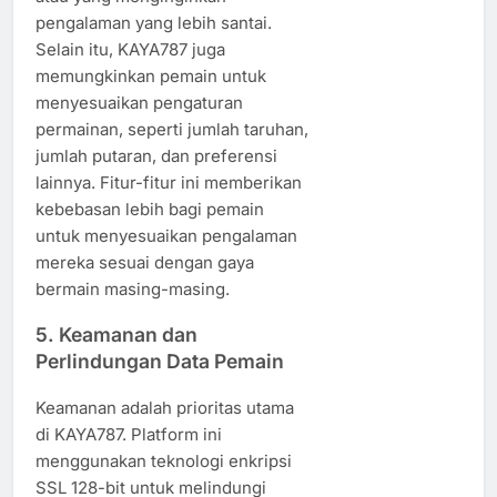
pengalaman yang lebih santai.
Selain itu, KAYA787 juga
memungkinkan pemain untuk
menyesuaikan pengaturan
permainan, seperti jumlah taruhan,
jumlah putaran, dan preferensi
lainnya. Fitur-fitur ini memberikan
kebebasan lebih bagi pemain
untuk menyesuaikan pengalaman
mereka sesuai dengan gaya
bermain masing-masing.
5.
Keamanan dan
Perlindungan Data Pemain
Keamanan adalah prioritas utama
di KAYA787. Platform ini
menggunakan teknologi enkripsi
SSL 128-bit untuk melindungi