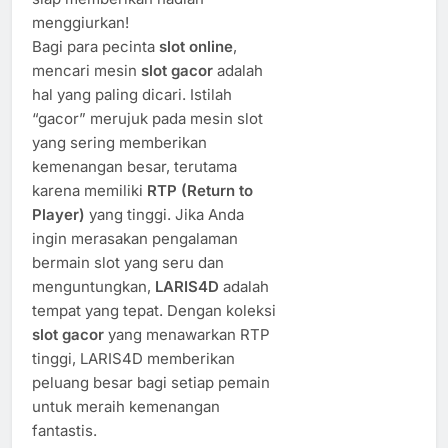
menggiurkan!
Bagi para pecinta
slot online
,
mencari mesin
slot gacor
adalah
hal yang paling dicari. Istilah
“gacor” merujuk pada mesin slot
yang sering memberikan
kemenangan besar, terutama
karena memiliki
RTP (Return to
Player)
yang tinggi. Jika Anda
ingin merasakan pengalaman
bermain slot yang seru dan
menguntungkan,
LARIS4D
adalah
tempat yang tepat. Dengan koleksi
slot gacor
yang menawarkan RTP
tinggi, LARIS4D memberikan
peluang besar bagi setiap pemain
untuk meraih kemenangan
fantastis.