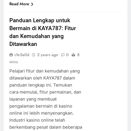
Read More
Panduan Lengkap untuk
Bermain di KAYA787: Fitur
dan Kemudahan yang
Ditawarkan
cfe5a0d
2 years ago
0
8
mins
Pelajari fitur dan kemudahan yang
ditawarkan oleh KAYA787 dalam
panduan lengkap ini. Temukan
cara memulai, fitur permainan, dan
layanan yang membuat
pengalaman bermain di kasino
online ini lebih menyenangkan.
Industri kasino online telah
berkembang pesat dalam beberapa