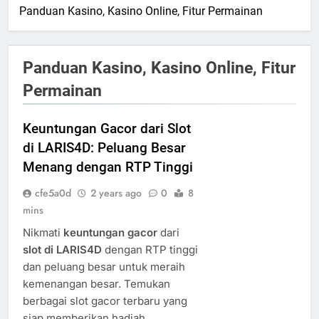
Panduan Kasino, Kasino Online, Fitur Permainan
Panduan Kasino, Kasino Online, Fitur
Permainan
Keuntungan Gacor dari Slot
di LARIS4D: Peluang Besar
Menang dengan RTP Tinggi
cfe5a0d
2 years ago
0
8
mins
Nikmati
keuntungan gacor
dari
slot di LARIS4D
dengan RTP tinggi
dan peluang besar untuk meraih
kemenangan besar. Temukan
berbagai slot gacor terbaru yang
siap memberikan hadiah