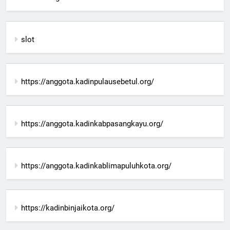
slot
https://anggota.kadinpulausebetul.org/
https://anggota.kadinkabpasangkayu.org/
https://anggota.kadinkablimapuluhkota.org/
https://kadinbinjaikota.org/