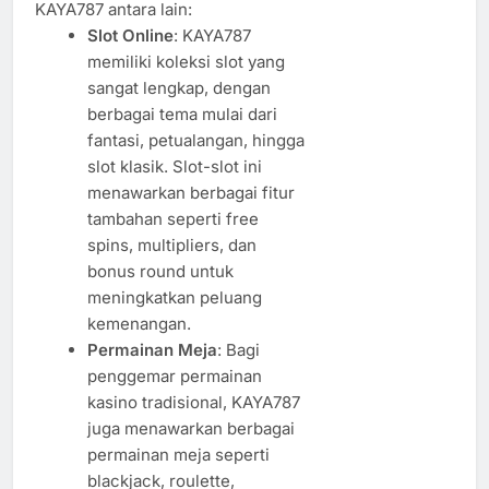
KAYA787 antara lain:
Slot Online
: KAYA787
memiliki koleksi slot yang
sangat lengkap, dengan
berbagai tema mulai dari
fantasi, petualangan, hingga
slot klasik. Slot-slot ini
menawarkan berbagai fitur
tambahan seperti free
spins, multipliers, dan
bonus round untuk
meningkatkan peluang
kemenangan.
Permainan Meja
: Bagi
penggemar permainan
kasino tradisional, KAYA787
juga menawarkan berbagai
permainan meja seperti
blackjack, roulette,