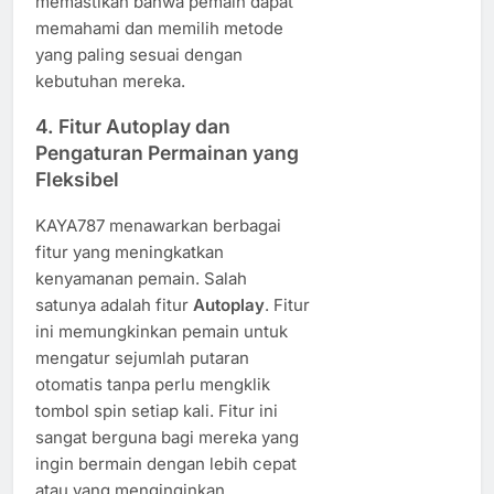
memastikan bahwa pemain dapat
memahami dan memilih metode
yang paling sesuai dengan
kebutuhan mereka.
4.
Fitur Autoplay dan
Pengaturan Permainan yang
Fleksibel
KAYA787 menawarkan berbagai
fitur yang meningkatkan
kenyamanan pemain. Salah
satunya adalah fitur
Autoplay
. Fitur
ini memungkinkan pemain untuk
mengatur sejumlah putaran
otomatis tanpa perlu mengklik
tombol spin setiap kali. Fitur ini
sangat berguna bagi mereka yang
ingin bermain dengan lebih cepat
atau yang menginginkan