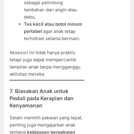
sebagai pelindung
tambahan dari angin atau
debu.
Tas kecil atau botol minum
portabel
agar anak tetap
terhidrasi selama bermain.
Aksesori ini tidak hanya praktis
tetapi juga dapat mempercantik
tampilan anak tanpa mengganggu
aktivitas mereka.
7. Biasakan Anak untuk
Peduli pada Kerapian dan
Kenyamanan
Selain memilih pakaian yang tepat,
penting juga mengajarkan anak
tentang
kebiasaan berpakaian