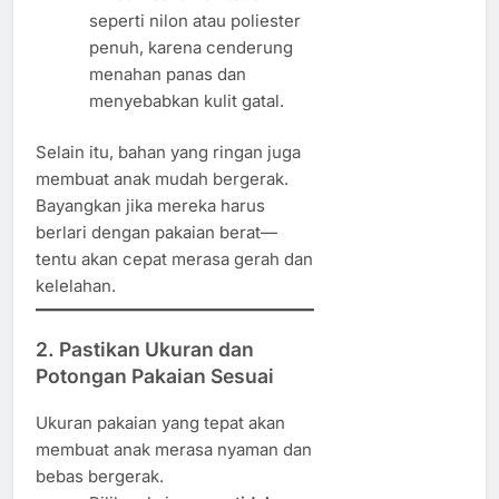
seperti nilon atau poliester
penuh, karena cenderung
menahan panas dan
menyebabkan kulit gatal.
Selain itu, bahan yang ringan juga
membuat anak mudah bergerak.
Bayangkan jika mereka harus
berlari dengan pakaian berat—
tentu akan cepat merasa gerah dan
kelelahan.
2. Pastikan Ukuran dan
Potongan Pakaian Sesuai
Ukuran pakaian yang tepat akan
membuat anak merasa nyaman dan
bebas bergerak.