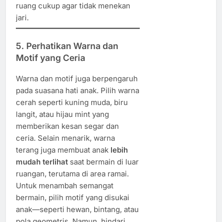
ruang cukup agar tidak menekan
jari.
5. Perhatikan Warna dan
Motif yang Ceria
Warna dan motif juga berpengaruh
pada suasana hati anak. Pilih warna
cerah seperti kuning muda, biru
langit, atau hijau mint yang
memberikan kesan segar dan
ceria. Selain menarik, warna
terang juga membuat anak
lebih
mudah terlihat
saat bermain di luar
ruangan, terutama di area ramai.
Untuk menambah semangat
bermain, pilih motif yang disukai
anak—seperti hewan, bintang, atau
pola geometris. Namun, hindari