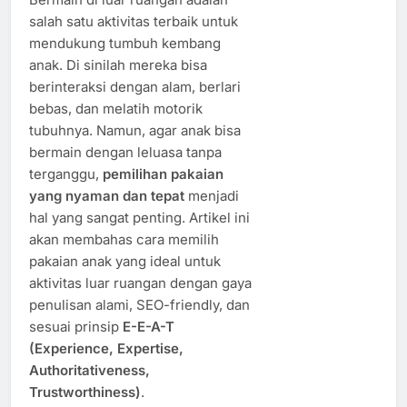
salah satu aktivitas terbaik untuk
mendukung tumbuh kembang
anak. Di sinilah mereka bisa
berinteraksi dengan alam, berlari
bebas, dan melatih motorik
tubuhnya. Namun, agar anak bisa
bermain dengan leluasa tanpa
terganggu,
pemilihan pakaian
yang nyaman dan tepat
menjadi
hal yang sangat penting. Artikel ini
akan membahas cara memilih
pakaian anak yang ideal untuk
aktivitas luar ruangan dengan gaya
penulisan alami, SEO-friendly, dan
sesuai prinsip
E-E-A-T
(Experience, Expertise,
Authoritativeness,
Trustworthiness)
.