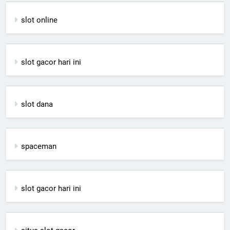
slot online
slot gacor hari ini
slot dana
spaceman
slot gacor hari ini