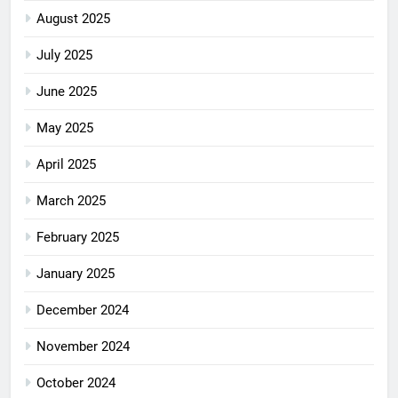
August 2025
July 2025
June 2025
May 2025
April 2025
March 2025
February 2025
January 2025
December 2024
November 2024
October 2024