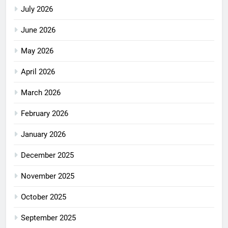
July 2026
June 2026
May 2026
April 2026
March 2026
February 2026
January 2026
December 2025
November 2025
October 2025
September 2025