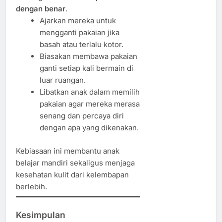
dengan benar
.
Ajarkan mereka untuk
mengganti pakaian jika
basah atau terlalu kotor.
Biasakan membawa pakaian
ganti setiap kali bermain di
luar ruangan.
Libatkan anak dalam memilih
pakaian agar mereka merasa
senang dan percaya diri
dengan apa yang dikenakan.
Kebiasaan ini membantu anak
belajar mandiri sekaligus menjaga
kesehatan kulit dari kelembapan
berlebih.
Kesimpulan