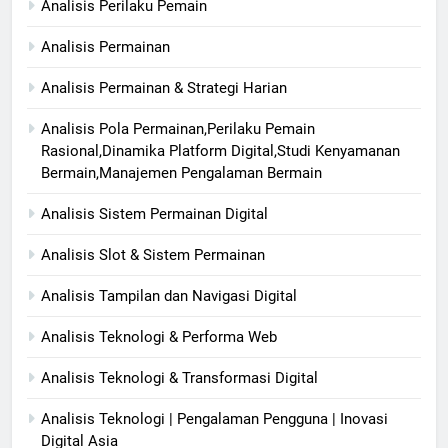
Analisis Perilaku Pemain
Analisis Permainan
Analisis Permainan & Strategi Harian
Analisis Pola Permainan,Perilaku Pemain
Rasional,Dinamika Platform Digital,Studi Kenyamanan
Bermain,Manajemen Pengalaman Bermain
Analisis Sistem Permainan Digital
Analisis Slot & Sistem Permainan
Analisis Tampilan dan Navigasi Digital
Analisis Teknologi & Performa Web
Analisis Teknologi & Transformasi Digital
Analisis Teknologi | Pengalaman Pengguna | Inovasi
Digital Asia