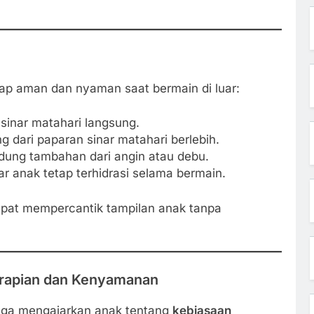
ap aman dan nyaman saat bermain di luar:
sinar matahari langsung.
g dari paparan sinar matahari berlebih.
dung tambahan dari angin atau debu.
r anak tetap terhidrasi selama bermain.
 dapat mempercantik tampilan anak tanpa
Kerapian dan Kenyamanan
 juga mengajarkan anak tentang
kebiasaan