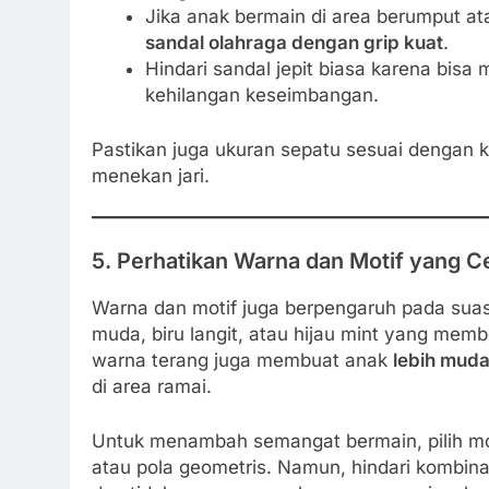
Jika anak bermain di area berumput at
sandal olahraga dengan grip kuat
.
Hindari sandal jepit biasa karena bis
kehilangan keseimbangan.
Pastikan juga ukuran sepatu sesuai dengan k
menekan jari.
5. Perhatikan Warna dan Motif yang C
Warna dan motif juga berpengaruh pada suasa
muda, biru langit, atau hijau mint yang memb
warna terang juga membuat anak
lebih mudah
di area ramai.
Untuk menambah semangat bermain, pilih mot
atau pola geometris. Namun, hindari kombinas