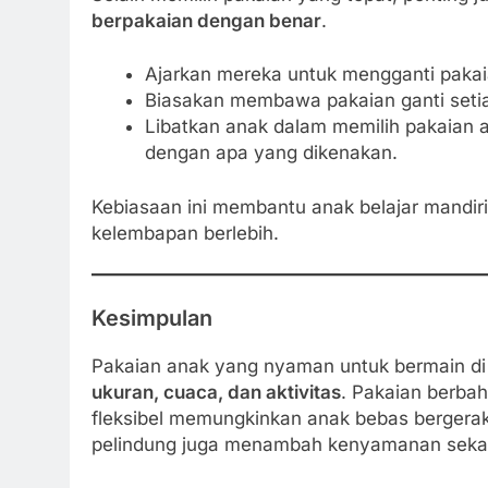
berpakaian dengan benar
.
Ajarkan mereka untuk mengganti pakaian
Biasakan membawa pakaian ganti setiap
Libatkan anak dalam memilih pakaian 
dengan apa yang dikenakan.
Kebiasaan ini membantu anak belajar mandiri
kelembapan berlebih.
Kesimpulan
Pakaian anak yang nyaman untuk bermain di
ukuran, cuaca, dan aktivitas
. Pakaian berba
fleksibel memungkinkan anak bebas bergerak
pelindung juga menambah kenyamanan sekal