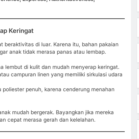
ap Keringat
beraktivitas di luar. Karena itu, bahan pakaian
gar anak tidak merasa panas atau lembap.
a lembut di kulit dan mudah menyerap keringat.
atau campuran linen yang memiliki sirkulasi udara
tau poliester penuh, karena cenderung menahan
 anak mudah bergerak. Bayangkan jika mereka
kan cepat merasa gerah dan kelelahan.