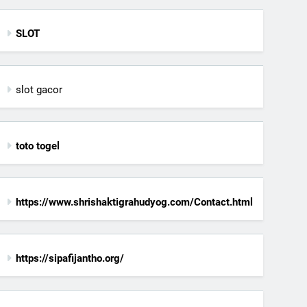
SLOT
slot gacor
toto togel
https://www.shrishaktigrahudyog.com/Contact.html
https://sipafijantho.org/