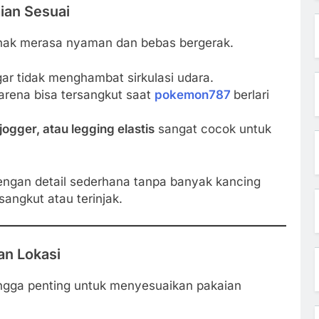
ian Sesuai
nak merasa nyaman dan bebas bergerak.
ar tidak menghambat sirkulasi udara.
karena bisa tersangkut saat
pokemon787
berlari
jogger, atau legging elastis
sangat cocok untuk
dengan detail sederhana tanpa banyak kancing
sangkut atau terinjak.
an Lokasi
ingga penting untuk menyesuaikan pakaian