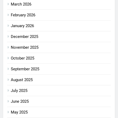
March 2026
February 2026
January 2026
December 2025
November 2025
October 2025
September 2025
August 2025
July 2025
June 2025
May 2025