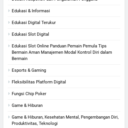
Edukasi & Informasi
Edukasi Digital Terukur
Edukasi Slot Digital
Edukasi Slot Online Panduan Pemain Pemula Tips
Bermain Aman Manajemen Modal Kontrol Diri dalam
Bermain
Esports & Gaming
Fleksibilitas Platform Digital
Fungsi Chip Poker
Game & Hiburan
Game & Hiburan, Kesehatan Mental, Pengembangan Diri,
Produktivitas, Teknologi