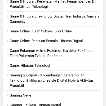
Game & Hiburan, Kesehatan Mental, Pengembangan Diri,
Produktivitas, Teknologi
Game & Hiburan, Teknologi Digital, Tren Industri, Analisis
Gameplay
Game Online, Kisah Sukses, Judi Online
Game Online, Panduan Pemula, Hiburan Digital
Game Pokémon Anime Pokémon Karakter Pokémon
Teori Pokémon Evolusi Pokémon
Game, Hiburan, Teknologi
Gaming & E-Sport Pengembangan Keterampilan
Teknologi & Hiburan Lifestyle Digital Hobi & Aktivitas
Produktif
Gaming News
Gaming, Edukasi, Hiburan Digital