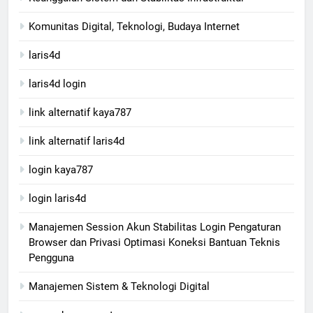
Komunitas Digital, Teknologi, Budaya Internet
laris4d
laris4d login
link alternatif kaya787
link alternatif laris4d
login kaya787
login laris4d
Manajemen Session Akun Stabilitas Login Pengaturan
Browser dan Privasi Optimasi Koneksi Bantuan Teknis
Pengguna
Manajemen Sistem & Teknologi Digital