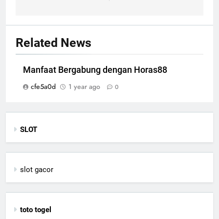
Related News
Manfaat Bergabung dengan Horas88
cfe5a0d
1 year ago
0
SLOT
slot gacor
toto togel