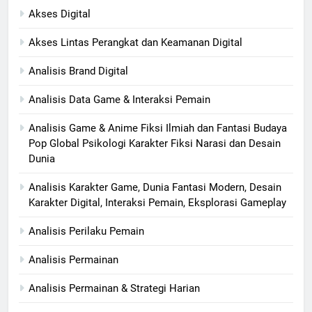
Akses Digital
Akses Lintas Perangkat dan Keamanan Digital
Analisis Brand Digital
Analisis Data Game & Interaksi Pemain
Analisis Game & Anime Fiksi Ilmiah dan Fantasi Budaya
Pop Global Psikologi Karakter Fiksi Narasi dan Desain
Dunia
Analisis Karakter Game, Dunia Fantasi Modern, Desain
Karakter Digital, Interaksi Pemain, Eksplorasi Gameplay
Analisis Perilaku Pemain
Analisis Permainan
Analisis Permainan & Strategi Harian