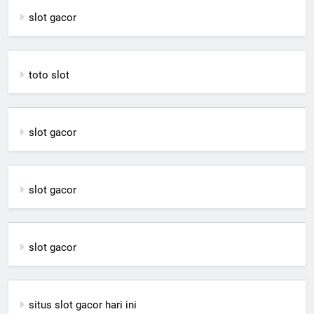
slot gacor
toto slot
slot gacor
slot gacor
slot gacor
situs slot gacor hari ini