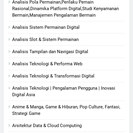
Analisis Pola Permainan,Perilaku Pemain
Rasional,Dinamika Platform Digital,Studi Kenyamanan
Bermain,Manajemen Pengalaman Bermain
Analisis Sistem Permainan Digital
Analisis Slot & Sistem Permainan
Analisis Tampilan dan Navigasi Digital
Analisis Teknologi & Performa Web
Analisis Teknologi & Transformasi Digital
Analisis Teknologi | Pengalaman Pengguna | Inovasi
Digital Asia
Anime & Manga, Game & Hiburan, Pop Culture, Fantasi,
Strategi Game
Arsitektur Data & Cloud Computing