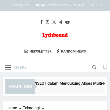
Skip
Memahami Sistem Navigasi EDWINSLOT yang
to
Ringkas dan Terarah
content
Memahami Sistem Navigasi LEBAH4D yang
Ringkas dan Terarah
Keunggulan EDWINSLOT dalam Mendukung
Akses Multi-Perangkat
Keunggulan LEBAH4D dalam Mendukung Akses
Multi-Perangkat
Lythbound
Temukan Kreativitas Tanpa Batas Di
Memahami Sistem Navigasi EDWINSLOT yang
NEWSLETTER
RANDOM NEWS
Ringkas dan Terarah
Lythbound. Platform Untuk Seniman
Memahami Sistem Navigasi LEBAH4D yang
Digital Dan Kreator Visual.
Ringkas dan Terarah
MENU
unggulan EDWINSLOT dalam Mendukung Akses Multi-Perang
HEADLINES
Weeks Ago
Home
Teknologi