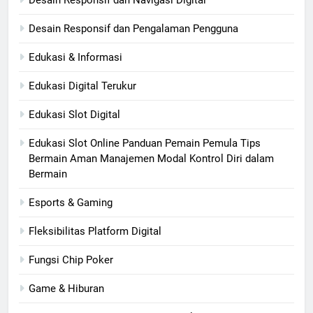
Desain Responsif dan Pengalaman Pengguna
Edukasi & Informasi
Edukasi Digital Terukur
Edukasi Slot Digital
Edukasi Slot Online Panduan Pemain Pemula Tips
Bermain Aman Manajemen Modal Kontrol Diri dalam
Bermain
Esports & Gaming
Fleksibilitas Platform Digital
Fungsi Chip Poker
Game & Hiburan