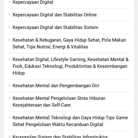
Kepercayaan Digital
Kepercayaan Digital dan Stabilitas Online
Kepercayaan Digital dan Stabilitas Sistem
Kesehatan & Kebugaran, Gaya Hidup Sehat, Pola Makan
Sehat, Tips Nutrisi, Energi & Vitalitas
Kesehatan Digital, Lifestyle Gaming, Kesehatan Mental &
Fisik, Edukasi Teknologi, Produktivitas & Keseimbangan
Hidup
Kesehatan Mental dan Pengembangan Diri
Kesehatan Mental Pengelolaan Stres Hiburan
Kesejahteraan dan Self-Care
Kesehatan Mental Teknologi dan Gaya Hidup Tips Game
Sehat Pengelolaan Waktu Kecanduan Digital
Keunggulan Sistem dan Stabilitas Infrastruktur