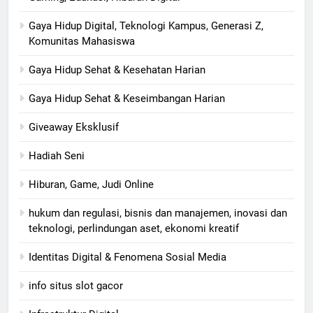
Gaya Hidup Digital, Teknologi Kampus, Generasi Z,
Komunitas Mahasiswa
Gaya Hidup Sehat & Kesehatan Harian
Gaya Hidup Sehat & Keseimbangan Harian
Giveaway Eksklusif
Hadiah Seni
Hiburan, Game, Judi Online
hukum dan regulasi, bisnis dan manajemen, inovasi dan
teknologi, perlindungan aset, ekonomi kreatif
Identitas Digital & Fenomena Sosial Media
info situs slot gacor