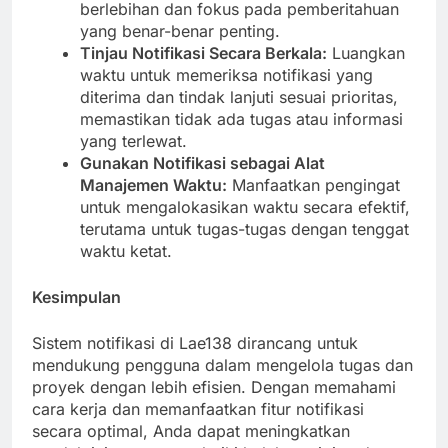
berlebihan dan fokus pada pemberitahuan
yang benar-benar penting.​
Tinjau Notifikasi Secara Berkala:
Luangkan
waktu untuk memeriksa notifikasi yang
diterima dan tindak lanjuti sesuai prioritas,
memastikan tidak ada tugas atau informasi
yang terlewat.​
Gunakan Notifikasi sebagai Alat
Manajemen Waktu:
Manfaatkan pengingat
untuk mengalokasikan waktu secara efektif,
terutama untuk tugas-tugas dengan tenggat
waktu ketat.​
Kesimpulan
Sistem notifikasi di Lae138 dirancang untuk
mendukung pengguna dalam mengelola tugas dan
proyek dengan lebih efisien. Dengan memahami
cara kerja dan memanfaatkan fitur notifikasi
secara optimal, Anda dapat meningkatkan