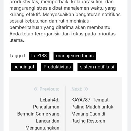
produktivitas, memperbaiki kolaborasi tim, dan
mengurangi stres akibat manajemen waktu yang
kurang efektif. Menyesuaikan pengaturan notifikasi
sesuai kebutuhan dan rutin meninjau
pemberitahuan yang diterima akan membantu
Anda tetap terorganisir dan fokus pada prioritas
utama.
Tagged:
Lae138
manajemen tugas
pengingat
Produktivitas
sistem notifikasi
Previous:
Next:
Post
navigation
Lebah4d:
KAYA787: Tempat
Pengalaman
Paling Mudah untuk
Bermain Game yang
Menang Cuan di
Lancar dan
Racing Restoran
Menguntungkan