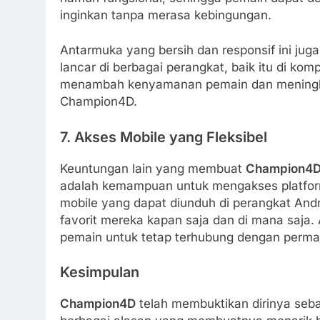
inginkan tanpa merasa kebingungan.
Antarmuka yang bersih dan responsif ini j
lancar di berbagai perangkat, baik itu di kom
menambah kenyamanan pemain dan meningka
Champion4D.
7.
Akses Mobile yang Fleksibel
Keuntungan lain yang membuat
Champion4
adalah kemampuan untuk mengakses platform 
mobile yang dapat diunduh di perangkat And
favorit mereka kapan saja dan di mana saja.
pemain untuk tetap terhubung dengan permai
Kesimpulan
Champion4D
telah membuktikan dirinya sebag