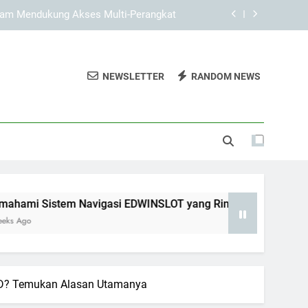
am Mendukung Akses Multi-Perangkat
EDWINSLOT yang Ringkas dan Terarah
i LEBAH4D yang Ringkas dan Terarah
NEWSLETTER
RANDOM NEWS
am Mendukung Akses Multi-Perangkat
igital Dan Kreator Visual.
am Mendukung Akses Multi-Perangkat
EDWINSLOT yang Ringkas dan Terarah
i LEBAH4D yang Ringkas dan Terarah
em Navigasi EDWINSLOT yang Ringkas dan Terarah
Mem
3 We
D? Temukan Alasan Utamanya