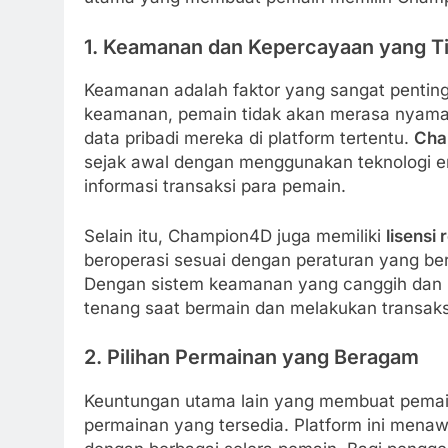
1.
Keamanan dan Kepercayaan yang Ti
Keamanan adalah faktor yang sangat penting
keamanan, pemain tidak akan merasa nyama
data pribadi mereka di platform tertentu.
Cha
sejak awal dengan menggunakan teknologi enk
informasi transaksi para pemain.
Selain itu, Champion4D juga memiliki
lisensi 
beroperasi sesuai dengan peraturan yang be
Dengan sistem keamanan yang canggih dan k
tenang saat bermain dan melakukan transaksi 
2.
Pilihan Permainan yang Beragam
Keuntungan utama lain yang membuat pema
permainan yang tersedia. Platform ini mena