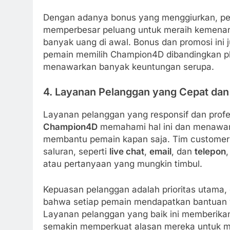
Dengan adanya bonus yang menggiurkan, pe
memperbesar peluang untuk meraih kemenang
banyak uang di awal. Bonus dan promosi ini
pemain memilih Champion4D dibandingkan pla
menawarkan banyak keuntungan serupa.
4.
Layanan Pelanggan yang Cepat dan 
Layanan pelanggan yang responsif dan profes
Champion4D
memahami hal ini dan menawa
membantu pemain kapan saja. Tim customer 
saluran, seperti
live chat
,
email
, dan
telepon
atau pertanyaan yang mungkin timbul.
Kepuasan pelanggan adalah prioritas utama
bahwa setiap pemain mendapatkan bantuan y
Layanan pelanggan yang baik ini memberika
semakin memperkuat alasan mereka untuk m