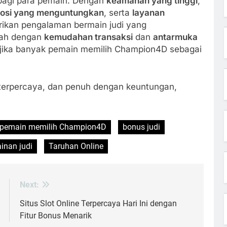
bagi para pemain. Dengan
keamanan yang tinggi
,
osi yang menguntungkan
, serta
layanan
kan pengalaman bermain judi yang
bah dengan
kemudahan transaksi
dan
antarmuka
 jika banyak pemain memilih Champion4D sebagai
 terpercaya, dan penuh dengan keuntungan,
 pemain memilih Champion4D
bonus judi
inan judi
Taruhan Online
Next:
Situs Slot Online Terpercaya Hari Ini dengan
Fitur Bonus Menarik