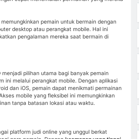
uga memungkinkan pemain untuk bermain dengan
puter desktop atau perangkat mobile. Hal ini
tkan pengalaman mereka saat bermain di
D
menjadi pilihan utama bagi banyak pemain
ini melalui perangkat mobile. Dengan aplikasi
roid dan iOS, pemain dapat menikmati permainan
 Akses mobile yang fleksibel ini memungkinkan
nan tanpa batasan lokasi atau waktu.
ai platform judi online yang unggul berkat