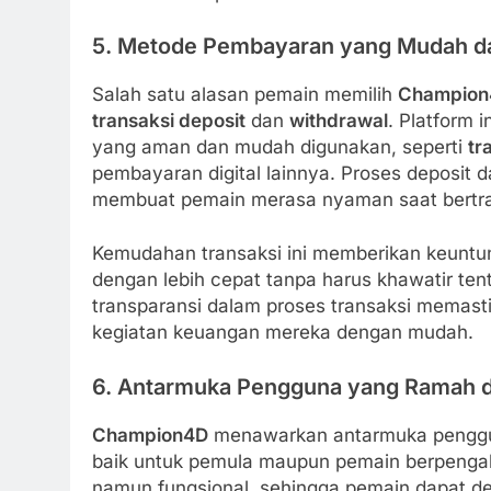
5.
Metode Pembayaran yang Mudah d
Salah satu alasan pemain memilih
Champion
transaksi deposit
dan
withdrawal
. Platform
yang aman dan mudah digunakan, seperti
tr
pembayaran digital lainnya. Proses deposit
membuat pemain merasa nyaman saat bertrans
Kemudahan transaksi ini memberikan keuntu
dengan lebih cepat tanpa harus khawatir ten
transparansi dalam proses transaksi memas
kegiatan keuangan mereka dengan mudah.
6.
Antarmuka Pengguna yang Ramah 
Champion4D
menawarkan antarmuka penggun
baik untuk pemula maupun pemain berpengala
namun fungsional, sehingga pemain dapat 