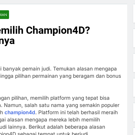
DIAN
emilih Champion4D?
nya
gi banyak pemain judi. Temukan alasan mengapa
 hingga pilihan permainan yang beragam dan bonus
an pilihan, memilih platform yang tepat bisa
n. Namun, salah satu nama yang semakin populer
ah
champion4d
. Platform ini telah berhasil meraih
ai alasan mengapa mereka lebih memilih
di lainnya. Berikut adalah beberapa alasan
on4D sebagai tempat untuk berjudi.