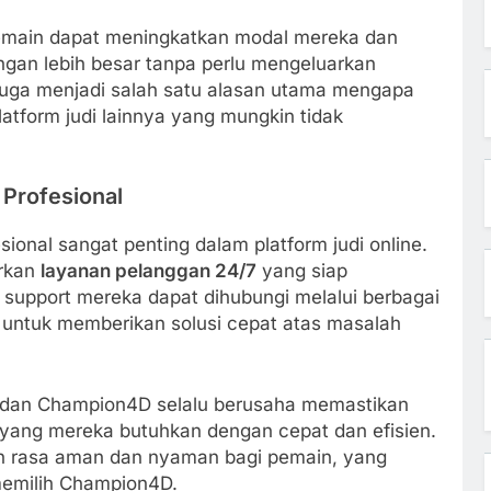
main dapat meningkatkan modal mereka dan
an lebih besar tanpa perlu mengeluarkan
 juga menjadi salah satu alasan utama mengapa
tform judi lainnya yang mungkin tidak
Profesional
ional sangat penting dalam platform judi online.
rkan
layanan pelanggan 24/7
yang siap
support mereka dapat dihubungi melalui berbagai
, untuk memberikan solusi cepat atas masalah
, dan Champion4D selalu berusaha memastikan
ang mereka butuhkan dengan cepat dan efisien.
n rasa aman dan nyaman bagi pemain, yang
emilih Champion4D.