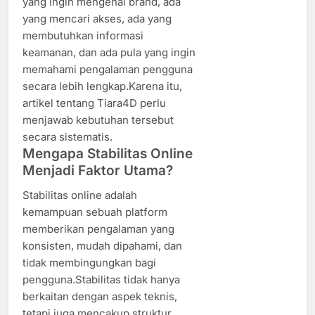
yang ingin mengenal brand, ada
yang mencari akses, ada yang
membutuhkan informasi
keamanan, dan ada pula yang ingin
memahami pengalaman pengguna
secara lebih lengkap.Karena itu,
artikel tentang Tiara4D perlu
menjawab kebutuhan tersebut
secara sistematis.
Mengapa Stabilitas Online
Menjadi Faktor Utama?
Stabilitas online adalah
kemampuan sebuah platform
memberikan pengalaman yang
konsisten, mudah dipahami, dan
tidak membingungkan bagi
pengguna.Stabilitas tidak hanya
berkaitan dengan aspek teknis,
tetapi juga mencakup struktur