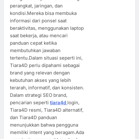
perangkat, jaringan, dan
kondisi.Mereka bisa membuka
informasi dari ponsel saat
beraktivitas, menggunakan laptop
saat bekerja, atau mencari
panduan cepat ketika
membutuhkan jawaban
tertentu.Dalam situasi seperti ini,
Tiara4D perlu dipahami sebagai
brand yang relevan dengan
kebutuhan akses yang lebih
terarah, informatif, dan konsisten.
Dalam strategi SEO brand,
pencarian seperti
tiara4d
login,
Tiara4D resmi, Tiara4D alternatif,
dan Tiara4D panduan
menunjukkan bahwa pengguna
memiliki intent yang beragam.Ada