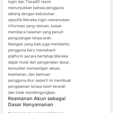
login dan Tiara4D resmi
menunjukkan bahwa pengguna
datang dengan kebutuhan
spesifik.Mereka ingin menemukan
informasi yang relevan, bukan
membaca halaman yang penuh
pengulangan tanpa arah.
Navigasi yang baik juga membantu
pengguna baru memahami
platform secara bertahap.Mereka
dapat mulai dari pengenalan dasar,
kemudian mempelajari akses,
keamanan, dan bantuan
pengguna.Alur seperti ini membuat
pengalaman terasa lebih terarah
dan tidak membingungkan.
Keamanan Akun sebagai
Dasar Kenyamanan