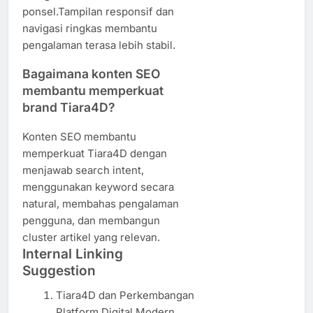
ponsel.Tampilan responsif dan
navigasi ringkas membantu
pengalaman terasa lebih stabil.
Bagaimana konten SEO
membantu memperkuat
brand Tiara4D?
Konten SEO membantu
memperkuat Tiara4D dengan
menjawab search intent,
menggunakan keyword secara
natural, membahas pengalaman
pengguna, dan membangun
cluster artikel yang relevan.
Internal Linking
Suggestion
Tiara4D dan Perkembangan
Platform Digital Modern