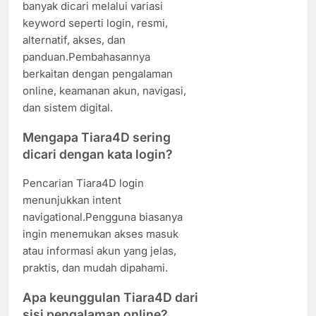
banyak dicari melalui variasi
keyword seperti login, resmi,
alternatif, akses, dan
panduan.Pembahasannya
berkaitan dengan pengalaman
online, keamanan akun, navigasi,
dan sistem digital.
Mengapa Tiara4D sering
dicari dengan kata login?
Pencarian Tiara4D login
menunjukkan intent
navigational.Pengguna biasanya
ingin menemukan akses masuk
atau informasi akun yang jelas,
praktis, dan mudah dipahami.
Apa keunggulan Tiara4D dari
sisi pengalaman online?