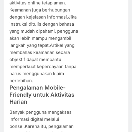
aktivitas online tetap aman.
Keamanan juga berhubungan
dengan kejelasan informasi.Jika
instruksi ditulis dengan bahasa
yang mudah dipahami, pengguna
akan lebih mampu mengambil
langkah yang tepat.Artikel yang
membahas keamanan secara
objektif dapat membantu
memperkuat kepercayaan tanpa
harus menggunakan klaim
berlebihan.
Pengalaman Mobile-
Friendly untuk Aktivitas
Harian
Banyak pengguna mengakses
informasi digital melalui
ponsel.Karena itu, pengalaman