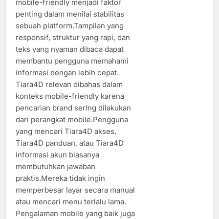
mobile-friendly menjadi faktor
penting dalam menilai stabilitas
sebuah platform.Tampilan yang
responsif, struktur yang rapi, dan
teks yang nyaman dibaca dapat
membantu pengguna memahami
informasi dengan lebih cepat.
Tiara4D relevan dibahas dalam
konteks mobile-friendly karena
pencarian brand sering dilakukan
dari perangkat mobile.Pengguna
yang mencari Tiara4D akses,
Tiara4D panduan, atau Tiara4D
informasi akun biasanya
membutuhkan jawaban
praktis.Mereka tidak ingin
memperbesar layar secara manual
atau mencari menu terlalu lama.
Pengalaman mobile yang baik juga