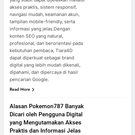
akses praktis, sistem responsif,
navigasi mudah, keamanan akun,
tampilan mobile-friendly, serta
informasi yang jelas.Dengan
konten SEO yang natural,
profesional, dan berorientasi pada
kebutuhan pembaca, Tiara4D
dapat diperkuat sebagai brand
digital yang lebih mudah dikenali,
dipahami, dan dipercaya di hasil
pencarian Google.
Read More
Alasan Pokemon787 Banyak
Dicari oleh Pengguna Digital
yang Mengutamakan Akses
Praktis dan Informasi Jelas