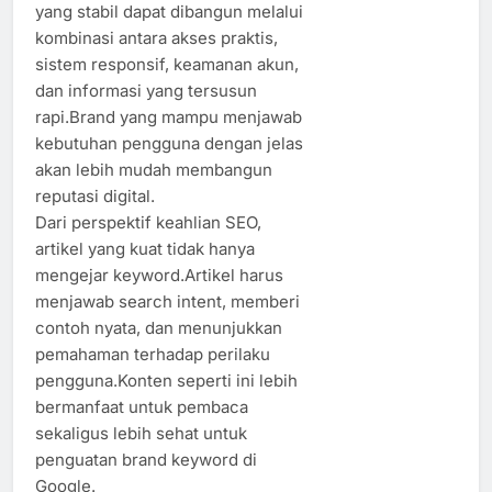
yang stabil dapat dibangun melalui
kombinasi antara akses praktis,
sistem responsif, keamanan akun,
dan informasi yang tersusun
rapi.Brand yang mampu menjawab
kebutuhan pengguna dengan jelas
akan lebih mudah membangun
reputasi digital.
Dari perspektif keahlian SEO,
artikel yang kuat tidak hanya
mengejar keyword.Artikel harus
menjawab search intent, memberi
contoh nyata, dan menunjukkan
pemahaman terhadap perilaku
pengguna.Konten seperti ini lebih
bermanfaat untuk pembaca
sekaligus lebih sehat untuk
penguatan brand keyword di
Google.