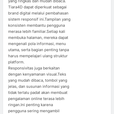
yang ringkas dan mudah dibaca.
Tiara4D dapat diperkuat sebagai
brand digital melalui pembahasan
sistem responsif ini.Tampilan yang
konsisten membantu pengguna
merasa lebih familiar.Setiap kali
membuka halaman, mereka dapat
mengenali pola informasi, menu
utama, serta bagian penting tanpa
harus mempelajari ulang struktur
platform.
Responsivitas juga berkaitan
dengan kenyamanan visual.Teks
yang mudah dibaca, tombol yang
jelas, dan susunan informasi yang
tidak terlalu padat akan membuat
pengalaman online terasa lebih
ringan.Ini penting karena
pengguna sering mengambil