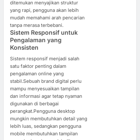
ditemukan menyajikan struktur
yang rapi, pengguna akan lebih
mudah memahami arah pencarian
tanpa merasa terbebani.
Sistem Responsif untuk
Pengalaman yang
Konsisten
Sistem responsif menjadi salah
satu faktor penting dalam
pengalaman online yang
stabil.Sebuah brand digital perlu
mampu menyesuaikan tampilan
dan informasi agar tetap nyaman
digunakan di berbagai
perangkat.Pengguna desktop
mungkin membutuhkan detail yang
lebih luas, sedangkan pengguna
mobile membutuhkan tampilan