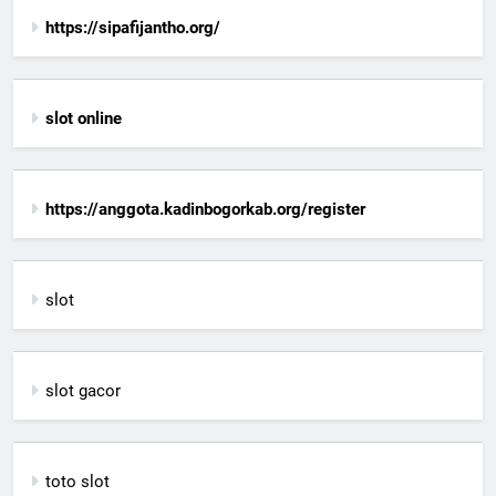
https://sipafijantho.org/
slot online
https://anggota.kadinbogorkab.org/register
slot
slot gacor
toto slot