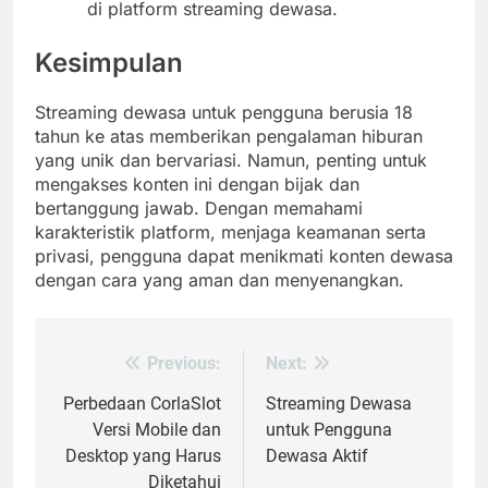
di platform streaming dewasa.
Kesimpulan
Streaming dewasa untuk pengguna berusia 18
tahun ke atas memberikan pengalaman hiburan
yang unik dan bervariasi. Namun, penting untuk
mengakses konten ini dengan bijak dan
bertanggung jawab. Dengan memahami
karakteristik platform, menjaga keamanan serta
privasi, pengguna dapat menikmati konten dewasa
dengan cara yang aman dan menyenangkan.
Previous:
Next:
Post
navigation
Perbedaan CorlaSlot
Streaming Dewasa
Versi Mobile dan
untuk Pengguna
Desktop yang Harus
Dewasa Aktif
Diketahui