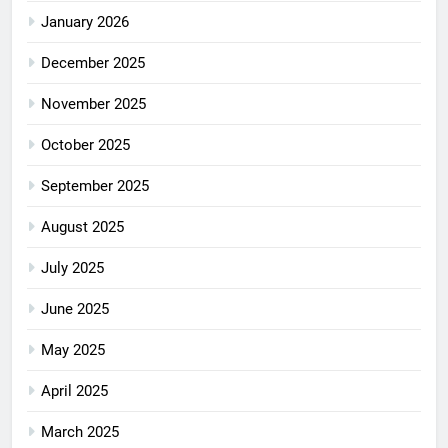
January 2026
December 2025
November 2025
October 2025
September 2025
August 2025
July 2025
June 2025
May 2025
April 2025
March 2025