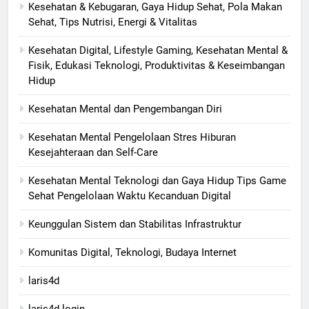
Kesehatan & Kebugaran, Gaya Hidup Sehat, Pola Makan
Sehat, Tips Nutrisi, Energi & Vitalitas
Kesehatan Digital, Lifestyle Gaming, Kesehatan Mental &
Fisik, Edukasi Teknologi, Produktivitas & Keseimbangan
Hidup
Kesehatan Mental dan Pengembangan Diri
Kesehatan Mental Pengelolaan Stres Hiburan
Kesejahteraan dan Self-Care
Kesehatan Mental Teknologi dan Gaya Hidup Tips Game
Sehat Pengelolaan Waktu Kecanduan Digital
Keunggulan Sistem dan Stabilitas Infrastruktur
Komunitas Digital, Teknologi, Budaya Internet
laris4d