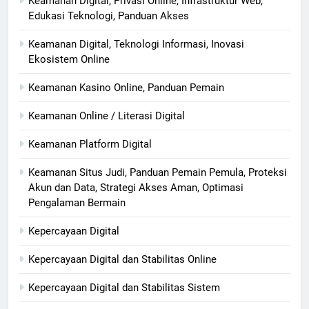
Keamanan Digital, Privasi Online, Infrastruktur Web,
Edukasi Teknologi, Panduan Akses
Keamanan Digital, Teknologi Informasi, Inovasi
Ekosistem Online
Keamanan Kasino Online, Panduan Pemain
Keamanan Online / Literasi Digital
Keamanan Platform Digital
Keamanan Situs Judi, Panduan Pemain Pemula, Proteksi
Akun dan Data, Strategi Akses Aman, Optimasi
Pengalaman Bermain
Kepercayaan Digital
Kepercayaan Digital dan Stabilitas Online
Kepercayaan Digital dan Stabilitas Sistem