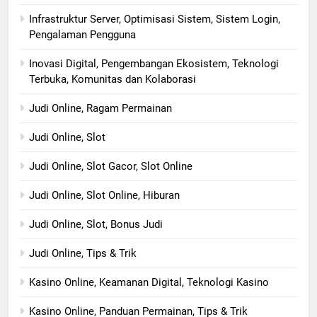
Infrastruktur Server, Optimisasi Sistem, Sistem Login,
Pengalaman Pengguna
Inovasi Digital, Pengembangan Ekosistem, Teknologi
Terbuka, Komunitas dan Kolaborasi
Judi Online, Ragam Permainan
Judi Online, Slot
Judi Online, Slot Gacor, Slot Online
Judi Online, Slot Online, Hiburan
Judi Online, Slot, Bonus Judi
Judi Online, Tips & Trik
Kasino Online, Keamanan Digital, Teknologi Kasino
Kasino Online, Panduan Permainan, Tips & Trik