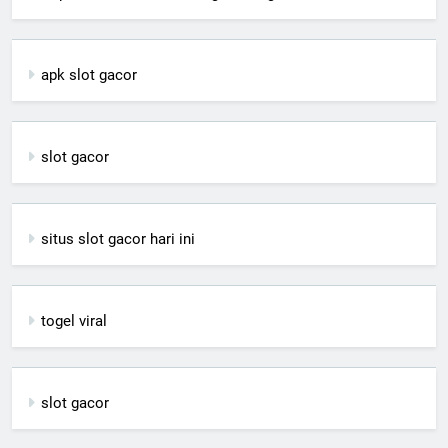
apk slot gacor
slot gacor
situs slot gacor hari ini
togel viral
slot gacor