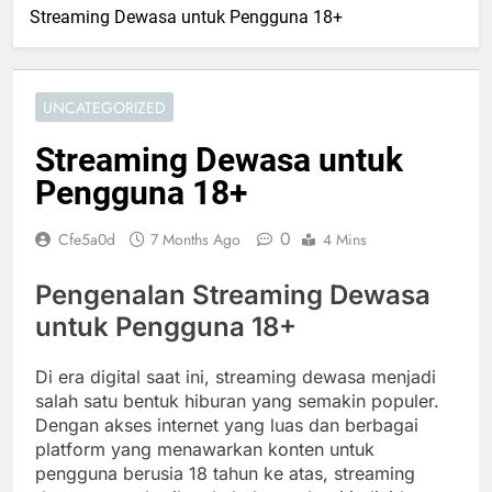
Streaming Dewasa untuk Pengguna 18+
UNCATEGORIZED
Streaming Dewasa untuk
Pengguna 18+
0
Cfe5a0d
7 Months Ago
4 Mins
Pengenalan Streaming Dewasa
untuk Pengguna 18+
Di era digital saat ini, streaming dewasa menjadi
salah satu bentuk hiburan yang semakin populer.
Dengan akses internet yang luas dan berbagai
platform yang menawarkan konten untuk
pengguna berusia 18 tahun ke atas, streaming