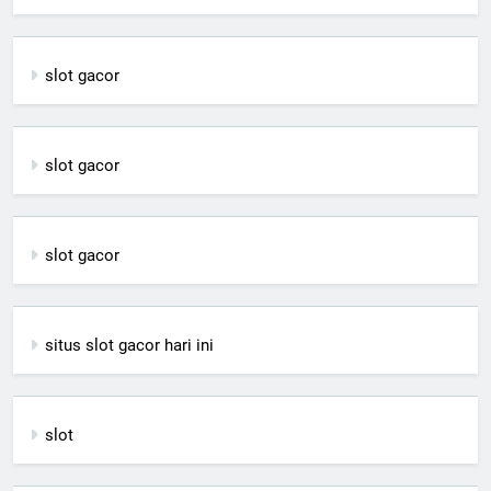
slot gacor
slot gacor
slot gacor
situs slot gacor hari ini
slot