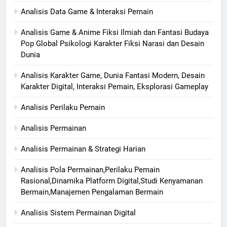
Analisis Data Game & Interaksi Pemain
Analisis Game & Anime Fiksi Ilmiah dan Fantasi Budaya
Pop Global Psikologi Karakter Fiksi Narasi dan Desain
Dunia
Analisis Karakter Game, Dunia Fantasi Modern, Desain
Karakter Digital, Interaksi Pemain, Eksplorasi Gameplay
Analisis Perilaku Pemain
Analisis Permainan
Analisis Permainan & Strategi Harian
Analisis Pola Permainan,Perilaku Pemain
Rasional,Dinamika Platform Digital,Studi Kenyamanan
Bermain,Manajemen Pengalaman Bermain
Analisis Sistem Permainan Digital