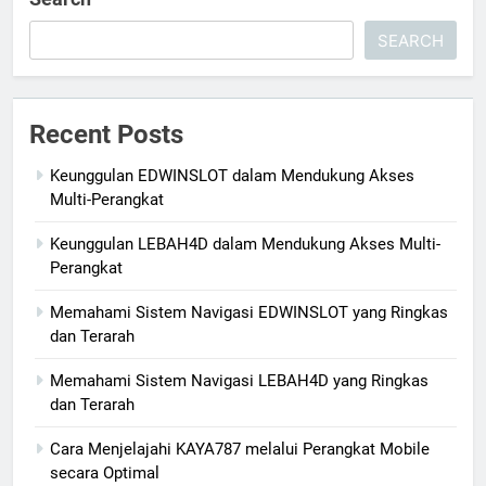
SEARCH
Recent Posts
Keunggulan EDWINSLOT dalam Mendukung Akses
Multi-Perangkat
Keunggulan LEBAH4D dalam Mendukung Akses Multi-
Perangkat
Memahami Sistem Navigasi EDWINSLOT yang Ringkas
dan Terarah
Memahami Sistem Navigasi LEBAH4D yang Ringkas
dan Terarah
Cara Menjelajahi KAYA787 melalui Perangkat Mobile
secara Optimal