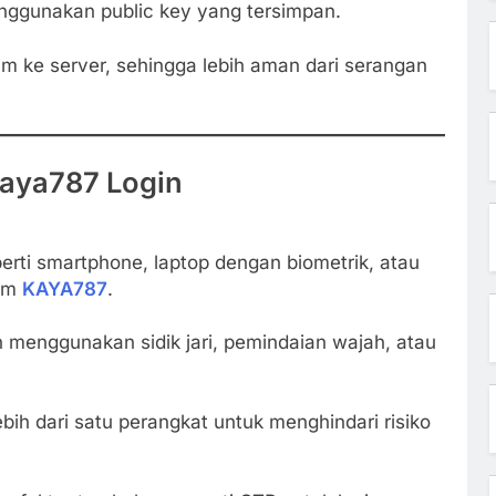
nggunakan public key yang tersimpan.
rim ke server, sehingga lebih aman dari serangan
aya787 Login
rti smartphone, laptop dengan biometrik, atau
tem
KAYA787
.
n menggunakan sidik jari, pemindaian wajah, atau
ih dari satu perangkat untuk menghindari risiko