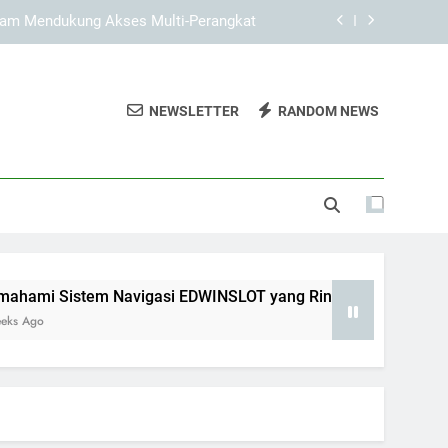
am Mendukung Akses Multi-Perangkat
EDWINSLOT yang Ringkas dan Terarah
i LEBAH4D yang Ringkas dan Terarah
NEWSLETTER
RANDOM NEWS
am Mendukung Akses Multi-Perangkat
igital Dan Kreator Visual.
am Mendukung Akses Multi-Perangkat
EDWINSLOT yang Ringkas dan Terarah
i LEBAH4D yang Ringkas dan Terarah
em Navigasi EDWINSLOT yang Ringkas dan Terarah
Mem
3 We