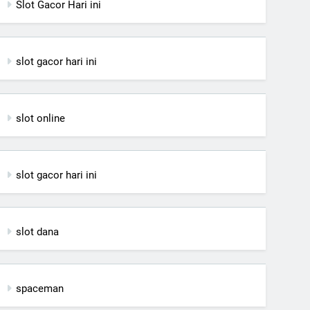
Slot Gacor Hari ini
slot gacor hari ini
slot online
slot gacor hari ini
slot dana
spaceman