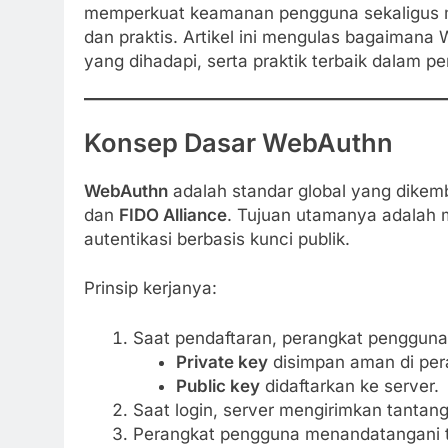
memperkuat keamanan pengguna sekaligus m
dan praktis. Artikel ini mengulas bagaimana
yang dihadapi, serta praktik terbaik dalam p
Konsep Dasar WebAuthn
WebAuthn
adalah standar global yang dike
dan
FIDO Alliance
. Tujuan utamanya adalah
autentikasi berbasis kunci publik.
Prinsip kerjanya:
Saat pendaftaran, perangkat pengguna
Private key
disimpan aman di per
Public key
didaftarkan ke server.
Saat login, server mengirimkan tantang
Perangkat pengguna menandatangani ta