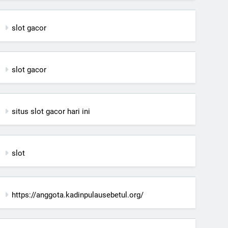
slot gacor
slot gacor
situs slot gacor hari ini
slot
https://anggota.kadinpulausebetul.org/