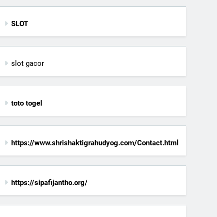
SLOT
slot gacor
toto togel
https://www.shrishaktigrahudyog.com/Contact.html
https://sipafijantho.org/