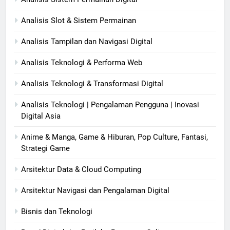
Analisis Slot & Sistem Permainan
Analisis Tampilan dan Navigasi Digital
Analisis Teknologi & Performa Web
Analisis Teknologi & Transformasi Digital
Analisis Teknologi | Pengalaman Pengguna | Inovasi
Digital Asia
Anime & Manga, Game & Hiburan, Pop Culture, Fantasi,
Strategi Game
Arsitektur Data & Cloud Computing
Arsitektur Navigasi dan Pengalaman Digital
Bisnis dan Teknologi