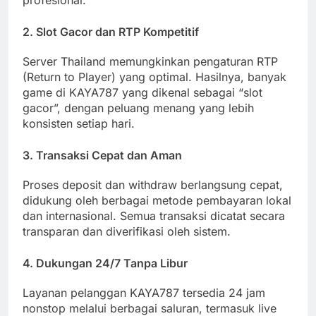
2.
Slot Gacor dan RTP Kompetitif
Server Thailand memungkinkan pengaturan RTP
(Return to Player) yang optimal. Hasilnya, banyak
game di KAYA787 yang dikenal sebagai “slot
gacor”, dengan peluang menang yang lebih
konsisten setiap hari.
3.
Transaksi Cepat dan Aman
Proses deposit dan withdraw berlangsung cepat,
didukung oleh berbagai metode pembayaran lokal
dan internasional. Semua transaksi dicatat secara
transparan dan diverifikasi oleh sistem.
4.
Dukungan 24/7 Tanpa Libur
Layanan pelanggan KAYA787 tersedia 24 jam
nonstop melalui berbagai saluran, termasuk live