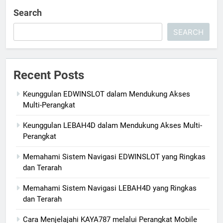
Search
SEARCH
Recent Posts
Keunggulan EDWINSLOT dalam Mendukung Akses
Multi-Perangkat
Keunggulan LEBAH4D dalam Mendukung Akses Multi-
Perangkat
Memahami Sistem Navigasi EDWINSLOT yang Ringkas
dan Terarah
Memahami Sistem Navigasi LEBAH4D yang Ringkas
dan Terarah
Cara Menjelajahi KAYA787 melalui Perangkat Mobile