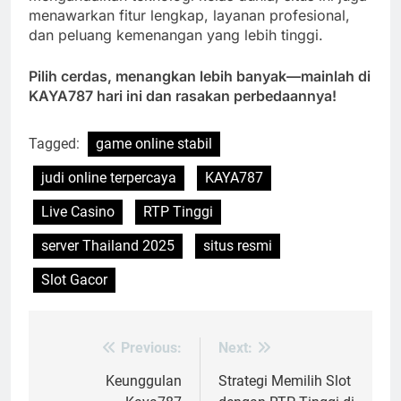
menawarkan fitur lengkap, layanan profesional,
dan peluang kemenangan yang lebih tinggi.
Pilih cerdas, menangkan lebih banyak—mainlah di
KAYA787 hari ini dan rasakan perbedaannya!
Tagged:
game online stabil
judi online terpercaya
KAYA787
Live Casino
RTP Tinggi
server Thailand 2025
situs resmi
Slot Gacor
Previous:
Next:
Post
navigation
Keunggulan
Strategi Memilih Slot