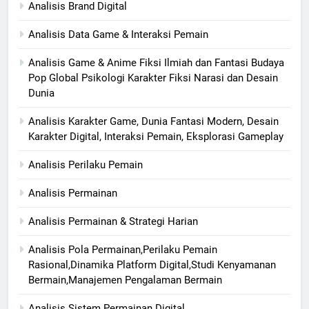
Analisis Brand Digital
Analisis Data Game & Interaksi Pemain
Analisis Game & Anime Fiksi Ilmiah dan Fantasi Budaya
Pop Global Psikologi Karakter Fiksi Narasi dan Desain
Dunia
Analisis Karakter Game, Dunia Fantasi Modern, Desain
Karakter Digital, Interaksi Pemain, Eksplorasi Gameplay
Analisis Perilaku Pemain
Analisis Permainan
Analisis Permainan & Strategi Harian
Analisis Pola Permainan,Perilaku Pemain
Rasional,Dinamika Platform Digital,Studi Kenyamanan
Bermain,Manajemen Pengalaman Bermain
Analisis Sistem Permainan Digital