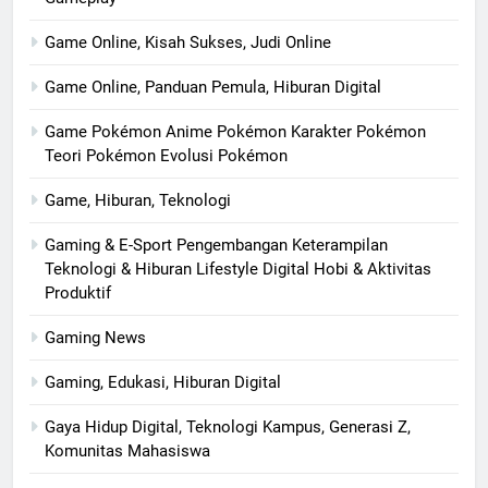
Game Online, Kisah Sukses, Judi Online
Game Online, Panduan Pemula, Hiburan Digital
Game Pokémon Anime Pokémon Karakter Pokémon
Teori Pokémon Evolusi Pokémon
Game, Hiburan, Teknologi
Gaming & E-Sport Pengembangan Keterampilan
Teknologi & Hiburan Lifestyle Digital Hobi & Aktivitas
Produktif
Gaming News
Gaming, Edukasi, Hiburan Digital
Gaya Hidup Digital, Teknologi Kampus, Generasi Z,
Komunitas Mahasiswa