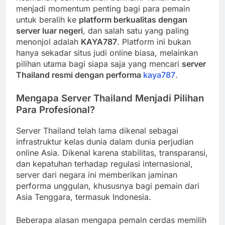
menjadi momentum penting bagi para pemain
untuk beralih ke
platform berkualitas dengan
server luar negeri
, dan salah satu yang paling
menonjol adalah
KAYA787
. Platform ini bukan
hanya sekadar situs judi online biasa, melainkan
pilihan utama bagi siapa saja yang mencari
server
Thailand resmi dengan performa
kaya787
.
Mengapa Server Thailand Menjadi Pilihan
Para Profesional?
Server Thailand telah lama dikenal sebagai
infrastruktur kelas dunia dalam dunia perjudian
online Asia. Dikenal karena stabilitas, transparansi,
dan kepatuhan terhadap regulasi internasional,
server dari negara ini memberikan jaminan
performa unggulan, khususnya bagi pemain dari
Asia Tenggara, termasuk Indonesia.
Beberapa alasan mengapa pemain cerdas memilih