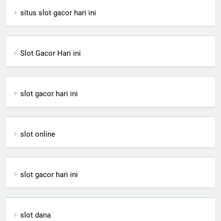
situs slot gacor hari ini
Slot Gacor Hari ini
slot gacor hari ini
slot online
slot gacor hari ini
slot dana