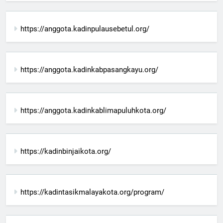
https://anggota.kadinpulausebetul.org/
https://anggota.kadinkabpasangkayu.org/
https://anggota.kadinkablimapuluhkota.org/
https://kadinbinjaikota.org/
https://kadintasikmalayakota.org/program/