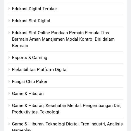
Edukasi Digital Terukur
Edukasi Slot Digital
Edukasi Slot Online Panduan Pemain Pemula Tips
Bermain Aman Manajemen Modal Kontrol Diri dalam
Bermain
Esports & Gaming
Fleksibilitas Platform Digital
Fungsi Chip Poker
Game & Hiburan
Game & Hiburan, Kesehatan Mental, Pengembangan Diri,
Produktivitas, Teknologi
Game & Hiburan, Teknologi Digital, Tren Industri, Analisis
Gameplay