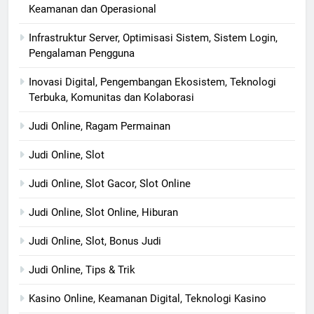
Keamanan dan Operasional
Infrastruktur Server, Optimisasi Sistem, Sistem Login,
Pengalaman Pengguna
Inovasi Digital, Pengembangan Ekosistem, Teknologi
Terbuka, Komunitas dan Kolaborasi
Judi Online, Ragam Permainan
Judi Online, Slot
Judi Online, Slot Gacor, Slot Online
Judi Online, Slot Online, Hiburan
Judi Online, Slot, Bonus Judi
Judi Online, Tips & Trik
Kasino Online, Keamanan Digital, Teknologi Kasino