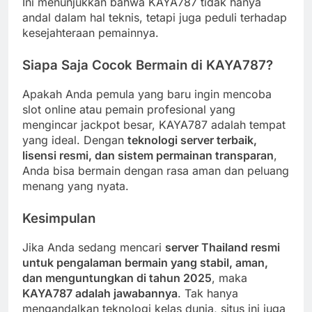
Ini menunjukkan bahwa KAYA787 tidak hanya
andal dalam hal teknis, tetapi juga peduli terhadap
kesejahteraan pemainnya.
Siapa Saja Cocok Bermain di KAYA787?
Apakah Anda pemula yang baru ingin mencoba
slot online atau pemain profesional yang
mengincar jackpot besar, KAYA787 adalah tempat
yang ideal. Dengan
teknologi server terbaik,
lisensi resmi, dan sistem permainan transparan
,
Anda bisa bermain dengan rasa aman dan peluang
menang yang nyata.
Kesimpulan
Jika Anda sedang mencari
server Thailand resmi
untuk pengalaman bermain yang stabil, aman,
dan menguntungkan di tahun 2025
, maka
KAYA787 adalah jawabannya
. Tak hanya
mengandalkan teknologi kelas dunia, situs ini juga