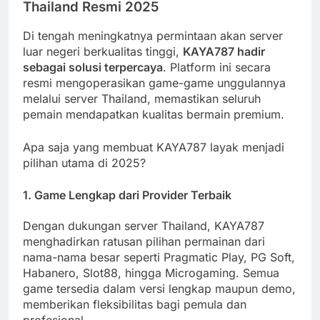
Thailand Resmi 2025
Di tengah meningkatnya permintaan akan server
luar negeri berkualitas tinggi,
KAYA787 hadir
sebagai solusi terpercaya
. Platform ini secara
resmi mengoperasikan game-game unggulannya
melalui server Thailand, memastikan seluruh
pemain mendapatkan kualitas bermain premium.
Apa saja yang membuat KAYA787 layak menjadi
pilihan utama di 2025?
1.
Game Lengkap dari Provider Terbaik
Dengan dukungan server Thailand, KAYA787
menghadirkan ratusan pilihan permainan dari
nama-nama besar seperti Pragmatic Play, PG Soft,
Habanero, Slot88, hingga Microgaming. Semua
game tersedia dalam versi lengkap maupun demo,
memberikan fleksibilitas bagi pemula dan
profesional.