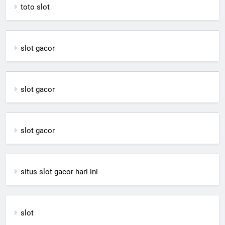
toto slot
slot gacor
slot gacor
slot gacor
situs slot gacor hari ini
slot