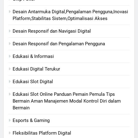
Desain Antarmuka Digital,Pengalaman Pengguna,Inovasi
Platform,Stabilitas Sistem,Optimalisasi Akses
Desain Responsif dan Navigasi Digital
Desain Responsif dan Pengalaman Pengguna
Edukasi & Informasi
Edukasi Digital Terukur
Edukasi Slot Digital
Edukasi Slot Online Panduan Pemain Pemula Tips
Bermain Aman Manajemen Modal Kontrol Diri dalam
Bermain
Esports & Gaming
Fleksibilitas Platform Digital