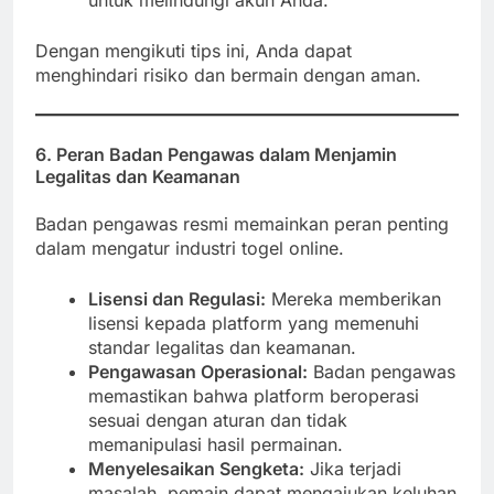
untuk melindungi akun Anda.
Dengan mengikuti tips ini, Anda dapat
menghindari risiko dan bermain dengan aman.
6. Peran Badan Pengawas dalam Menjamin
Legalitas dan Keamanan
Badan pengawas resmi memainkan peran penting
dalam mengatur industri togel online.
Lisensi dan Regulasi:
Mereka memberikan
lisensi kepada platform yang memenuhi
standar legalitas dan keamanan.
Pengawasan Operasional:
Badan pengawas
memastikan bahwa platform beroperasi
sesuai dengan aturan dan tidak
memanipulasi hasil permainan.
Menyelesaikan Sengketa:
Jika terjadi
masalah, pemain dapat mengajukan keluhan