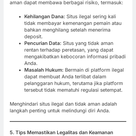
aman dapat membawa berbagai risiko, termasuk:
Kehilangan Dana:
Situs ilegal sering kali
tidak membayar kemenangan pemain atau
bahkan menghilang setelah menerima
deposit.
Pencurian Data:
Situs yang tidak aman
rentan terhadap peretasan, yang dapat
mengakibatkan kebocoran informasi pribadi
Anda.
Masalah Hukum:
Bermain di platform ilegal
dapat membuat Anda terlibat dalam
pelanggaran hukum, terutama jika platform
tersebut tidak mematuhi regulasi setempat.
Menghindari situs ilegal dan tidak aman adalah
langkah penting untuk melindungi diri Anda.
5. Tips Memastikan Legalitas dan Keamanan