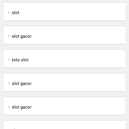
slot
slot gacor
toto slot
slot gacor
slot gacor