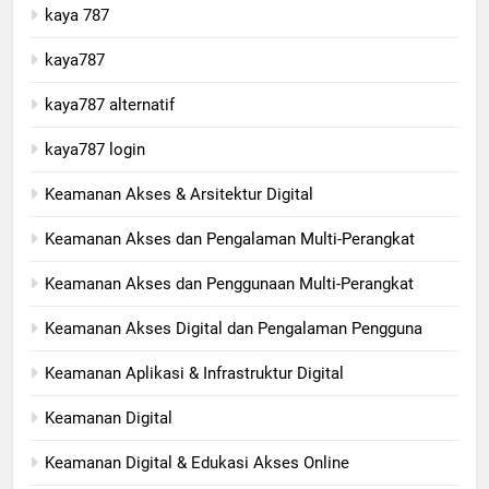
kaya 787
kaya787
kaya787 alternatif
kaya787 login
Keamanan Akses & Arsitektur Digital
Keamanan Akses dan Pengalaman Multi-Perangkat
Keamanan Akses dan Penggunaan Multi-Perangkat
Keamanan Akses Digital dan Pengalaman Pengguna
Keamanan Aplikasi & Infrastruktur Digital
Keamanan Digital
Keamanan Digital & Edukasi Akses Online