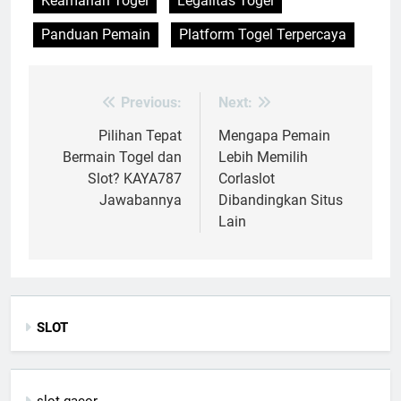
Keamanan Togel
Legalitas Togel
Panduan Pemain
Platform Togel Terpercaya
Previous:
Next:
Post
navigation
Pilihan Tepat
Mengapa Pemain
Bermain Togel dan
Lebih Memilih
Slot? KAYA787
Corlaslot
Jawabannya
Dibandingkan Situs
Lain
SLOT