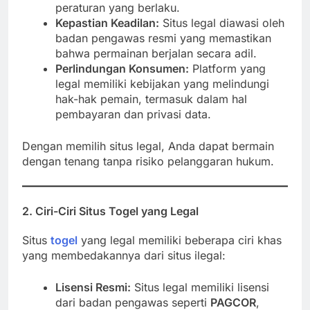
peraturan yang berlaku.
Kepastian Keadilan:
Situs legal diawasi oleh
badan pengawas resmi yang memastikan
bahwa permainan berjalan secara adil.
Perlindungan Konsumen:
Platform yang
legal memiliki kebijakan yang melindungi
hak-hak pemain, termasuk dalam hal
pembayaran dan privasi data.
Dengan memilih situs legal, Anda dapat bermain
dengan tenang tanpa risiko pelanggaran hukum.
2. Ciri-Ciri Situs Togel yang Legal
Situs
togel
yang legal memiliki beberapa ciri khas
yang membedakannya dari situs ilegal:
Lisensi Resmi:
Situs legal memiliki lisensi
dari badan pengawas seperti
PAGCOR
,