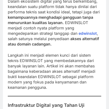
Dalam ekosistem digital yang terus berkembang,
keandalan suatu platform tidak hanya dinilai dari
performa teknis saat kondisi ideal, tetapi juga dari
kemampuannya menghadapi gangguan tanpa
menurunkan kualitas layanan.
EDWINSLOT
menjadi contoh nyata platform yang
mengedepankan strategi tanggap dan
edwinslot
,
salah satunya melalui penyediaan
akses alternatif
atau domain cadangan.
Langkah ini menjadi elemen kunci dari sistem
teknis EDWINSLOT yang membedakannya dari
banyak layanan lain. Artikel ini akan membahas
bagaimana keberadaan akses alternatif menjadi
bukti keandalan EDWINSLOT sebagai platform
modern yang fokus pada kenyamanan dan
keamanan pengguna.
Infrastruktur Digital yang Tahan Uji