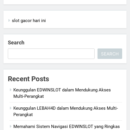
slot gacor hari ini
Search
SEARCH
Recent Posts
Keunggulan EDWINSLOT dalam Mendukung Akses
Multi-Perangkat
Keunggulan LEBAH4D dalam Mendukung Akses Multi-
Perangkat
Memahami Sistem Navigasi EDWINSLOT yang Ringkas