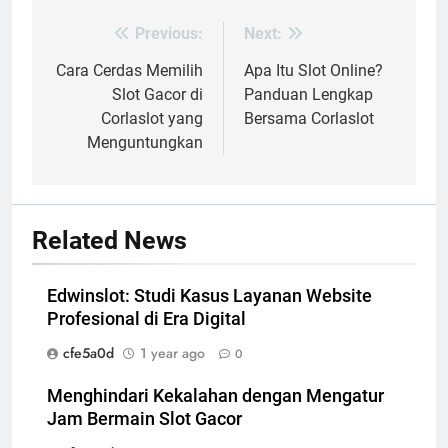
Previous:
Next:
Post
navigation
Cara Cerdas Memilih
Apa Itu Slot Online?
Slot Gacor di
Panduan Lengkap
Corlaslot yang
Bersama Corlaslot
Menguntungkan
Related News
Edwinslot: Studi Kasus Layanan Website
Profesional di Era Digital
cfe5a0d
1 year ago
0
Menghindari Kekalahan dengan Mengatur
Jam Bermain Slot Gacor