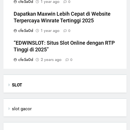
cfe5a0d
1 year ago
0
Dapatkan Maxwin Lebih Cepat di Website
Terpercaya Winrate Tertinggi 2025
cfe5a0d
1 year ago
0
“EDWINSLOT: Situs Slot Online dengan RTP
Tinggi di 2025”
cfe5a0d
2 years ago
0
SLOT
slot gacor