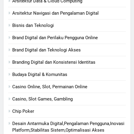
Arsitektur Data & Cloud Computing
Arsitektur Navigasi dan Pengalaman Digital
Bisnis dan Teknologi
Brand Digital dan Perilaku Pengguna Online
Brand Digital dan Teknologi Akses
Branding Digital dan Konsistensi Identitas
Budaya Digital & Komunitas
Casino Online, Slot, Permainan Online
Casino, Slot Games, Gambling
Chip Poker
Desain Antarmuka Digital,Pengalaman Pengguna,Inovasi
Platform,Stabilitas Sistem,Optimalisasi Akses