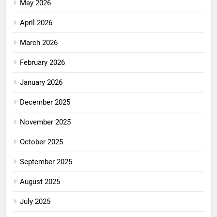
May 2026
April 2026
March 2026
February 2026
January 2026
December 2025
November 2025
October 2025
September 2025
August 2025
July 2025