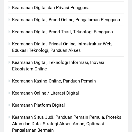
Keamanan Digital dan Privasi Pengguna
Keamanan Digital, Brand Online, Pengalaman Pengguna
Keamanan Digital, Brand Trust, Teknologi Pengguna
Keamanan Digital, Privasi Online, Infrastruktur Web,
Edukasi Teknologi, Panduan Akses
Keamanan Digital, Teknologi Informasi, Inovasi
Ekosistem Online
Keamanan Kasino Online, Panduan Pemain
Keamanan Online / Literasi Digital
Keamanan Platform Digital
Keamanan Situs Judi, Panduan Pemain Pemula, Proteksi
Akun dan Data, Strategi Akses Aman, Optimasi
Pengalaman Bermain