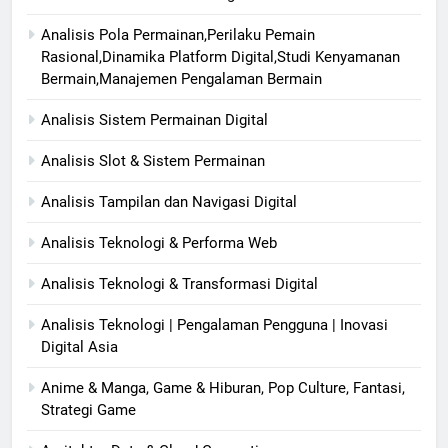
Analisis Pola Permainan,Perilaku Pemain
Rasional,Dinamika Platform Digital,Studi Kenyamanan
Bermain,Manajemen Pengalaman Bermain
Analisis Sistem Permainan Digital
Analisis Slot & Sistem Permainan
Analisis Tampilan dan Navigasi Digital
Analisis Teknologi & Performa Web
Analisis Teknologi & Transformasi Digital
Analisis Teknologi | Pengalaman Pengguna | Inovasi
Digital Asia
Anime & Manga, Game & Hiburan, Pop Culture, Fantasi,
Strategi Game