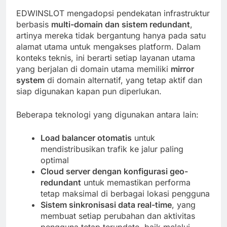
EDWINSLOT mengadopsi pendekatan infrastruktur
berbasis
multi-domain dan sistem redundant
,
artinya mereka tidak bergantung hanya pada satu
alamat utama untuk mengakses platform. Dalam
konteks teknis, ini berarti setiap layanan utama
yang berjalan di domain utama memiliki
mirror
system
di domain alternatif, yang tetap aktif dan
siap digunakan kapan pun diperlukan.
Beberapa teknologi yang digunakan antara lain:
Load balancer otomatis
untuk
mendistribusikan trafik ke jalur paling
optimal
Cloud server dengan konfigurasi geo-
redundant
untuk memastikan performa
tetap maksimal di berbagai lokasi pengguna
Sistem sinkronisasi data real-time
, yang
membuat setiap perubahan dan aktivitas
pengguna tetap terupdate, baik melalui