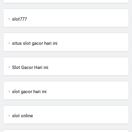
slot777
situs slot gacor hari ini
Slot Gacor Hari ini
slot gacor hari ini
slot online