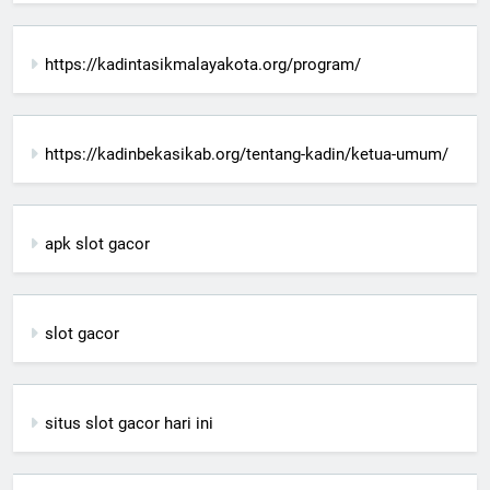
https://kadintasikmalayakota.org/program/
https://kadinbekasikab.org/tentang-kadin/ketua-umum/
apk slot gacor
slot gacor
situs slot gacor hari ini