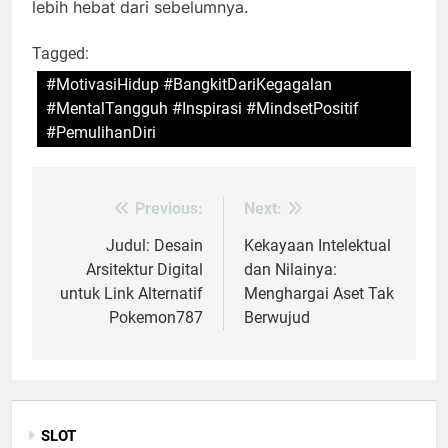
lebih hebat dari sebelumnya.
Tagged:
#MotivasiHidup #BangkitDariKegagalan
#MentalTangguh #Inspirasi #MindsetPositif
#PemulihanDiri
Previous:
Next:
Post
navigation
Judul: Desain
Kekayaan Intelektual
Arsitektur Digital
dan Nilainya:
untuk Link Alternatif
Menghargai Aset Tak
Pokemon787
Berwujud
SLOT