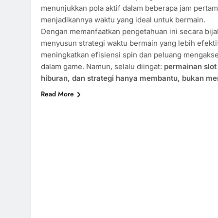
menunjukkan pola aktif dalam beberapa jam pertama
menjadikannya waktu yang ideal untuk bermain.
Dengan memanfaatkan pengetahuan ini secara bija
menyusun strategi waktu bermain yang lebih efektif
meningkatkan efisiensi spin dan peluang mengakse
dalam game. Namun, selalu diingat:
permainan slot
hiburan, dan strategi hanya membantu, bukan men
Read More