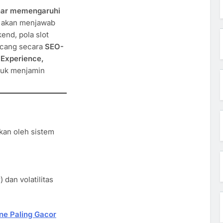
enar memengaruhi
ni akan menjawab
end, pola slot
ncang secara
SEO-
(Experience,
uk menjamin
kan oleh sistem
 dan volatilitas
ine Paling Gacor