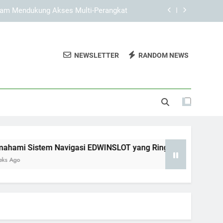
am Mendukung Akses Multi-Perangkat
EDWINSLOT yang Ringkas dan Terarah
i LEBAH4D yang Ringkas dan Terarah
NEWSLETTER
RANDOM NEWS
am Mendukung Akses Multi-Perangkat
igital Dan Kreator Visual.
am Mendukung Akses Multi-Perangkat
EDWINSLOT yang Ringkas dan Terarah
i LEBAH4D yang Ringkas dan Terarah
m Navigasi EDWINSLOT yang Ringkas dan Terarah
Mem
3 We