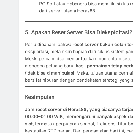
PG Soft atau Habanero bisa memiliki siklus 
dari server utama Horas88.
5. Apakah Reset Server Bisa Dieksploitasi?
Perlu dipahami bahwa
reset server bukan celah te
eksploitasi
, melainkan bagian dari siklus sistem yan
Meski pemain bisa memanfaatkan momentum setela
mencoba peluang baru,
hasil permainan tetap ber
tidak bisa dimanipulasi
. Maka, tujuan utama bermai
bersifat hiburan dengan pendekatan strategi yang s
Kesimpulan
Jam reset server di Horas88, yang biasanya terjad
00.00–01.00 WIB, memengaruhi banyak aspek d
slot
, termasuk perputaran simbol, frekuensi fitur b
kestabilan RTP harian. Dari pengamatan hari ini, b