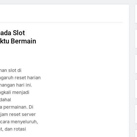
ada Slot
aktu Bermain
an slot di
garuh reset harian
angan hari ini.
gkali menjadi
adahal
a permainan. Di
, jam reset server
ecara menyeluruh,
, dan rotasi