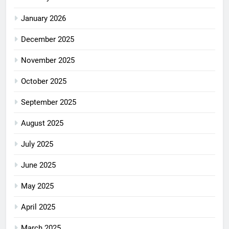
January 2026
December 2025
November 2025
October 2025
September 2025
August 2025
July 2025
June 2025
May 2025
April 2025
March 2025