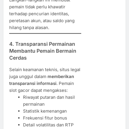
pemain tidak perlu khawatir
terhadap pencurian identitas,
peretasan akun, atau saldo yang
hilang tanpa alasan.
4.
Transparansi Permainan
Membantu Pemain Bermain
Cerdas
Selain keamanan teknis, situs legal
juga unggul dalam
memberikan
transparansi informasi
. Pemain
slot gacor dapat mengakses:
Riwayat putaran dan hasil
permainan
Statistik kemenangan
Frekuensi fitur bonus
Detail volatilitas dan RTP