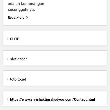
adalah kemenangan
sesungguhnya.
Read More
SLOT
slot gacor
toto togel
https://www.shrishaktigrahudyog.com/Contact.html