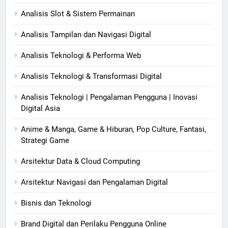
Analisis Slot & Sistem Permainan
Analisis Tampilan dan Navigasi Digital
Analisis Teknologi & Performa Web
Analisis Teknologi & Transformasi Digital
Analisis Teknologi | Pengalaman Pengguna | Inovasi
Digital Asia
Anime & Manga, Game & Hiburan, Pop Culture, Fantasi,
Strategi Game
Arsitektur Data & Cloud Computing
Arsitektur Navigasi dan Pengalaman Digital
Bisnis dan Teknologi
Brand Digital dan Perilaku Pengguna Online