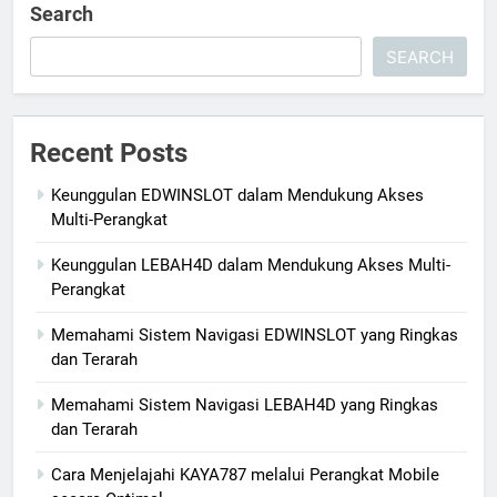
Search
SEARCH
Recent Posts
Keunggulan EDWINSLOT dalam Mendukung Akses
Multi-Perangkat
Keunggulan LEBAH4D dalam Mendukung Akses Multi-
Perangkat
Memahami Sistem Navigasi EDWINSLOT yang Ringkas
dan Terarah
Memahami Sistem Navigasi LEBAH4D yang Ringkas
dan Terarah
Cara Menjelajahi KAYA787 melalui Perangkat Mobile