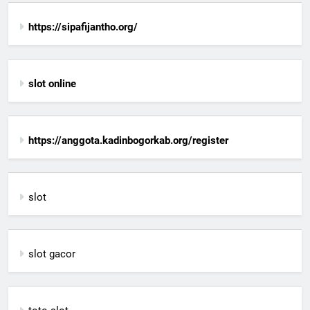
https://sipafijantho.org/
slot online
https://anggota.kadinbogorkab.org/register
slot
slot gacor