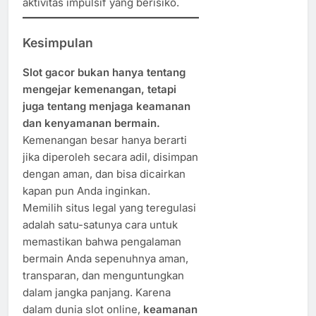
aktivitas impulsif yang berisiko.
Kesimpulan
Slot gacor bukan hanya tentang
mengejar kemenangan, tetapi
juga tentang menjaga keamanan
dan kenyamanan bermain.
Kemenangan besar hanya berarti
jika diperoleh secara adil, disimpan
dengan aman, dan bisa dicairkan
kapan pun Anda inginkan.
Memilih situs legal yang teregulasi
adalah satu-satunya cara untuk
memastikan bahwa pengalaman
bermain Anda sepenuhnya aman,
transparan, dan menguntungkan
dalam jangka panjang. Karena
dalam dunia slot online,
keamanan