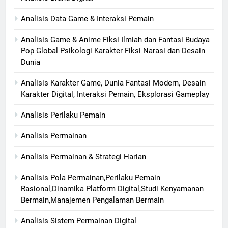
Analisis Data Game & Interaksi Pemain
Analisis Game & Anime Fiksi Ilmiah dan Fantasi Budaya
Pop Global Psikologi Karakter Fiksi Narasi dan Desain
Dunia
Analisis Karakter Game, Dunia Fantasi Modern, Desain
Karakter Digital, Interaksi Pemain, Eksplorasi Gameplay
Analisis Perilaku Pemain
Analisis Permainan
Analisis Permainan & Strategi Harian
Analisis Pola Permainan,Perilaku Pemain
Rasional,Dinamika Platform Digital,Studi Kenyamanan
Bermain,Manajemen Pengalaman Bermain
Analisis Sistem Permainan Digital