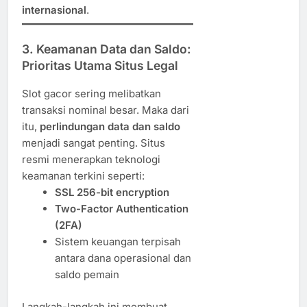
internasional
.
3.
Keamanan Data dan Saldo:
Prioritas Utama Situs Legal
Slot gacor sering melibatkan
transaksi nominal besar. Maka dari
itu,
perlindungan data dan saldo
menjadi sangat penting. Situs
resmi menerapkan teknologi
keamanan terkini seperti:
SSL 256-bit encryption
Two-Factor Authentication
(2FA)
Sistem keuangan terpisah
antara dana operasional dan
saldo pemain
Langkah-langkah ini membuat