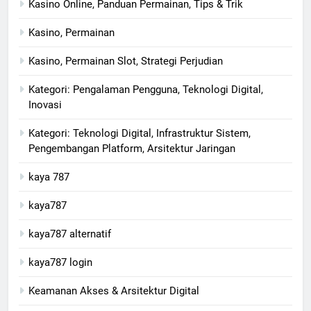
Kasino Online, Panduan Permainan, Tips & Trik
Kasino, Permainan
Kasino, Permainan Slot, Strategi Perjudian
Kategori: Pengalaman Pengguna, Teknologi Digital,
Inovasi
Kategori: Teknologi Digital, Infrastruktur Sistem,
Pengembangan Platform, Arsitektur Jaringan
kaya 787
kaya787
kaya787 alternatif
kaya787 login
Keamanan Akses & Arsitektur Digital