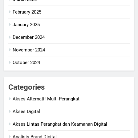
February 2025
January 2025
December 2024
November 2024
October 2024
Categories
Akses Alternatif Multi-Perangkat
Akses Digital
Akses Lintas Perangkat dan Keamanan Digital
Analisis Brand Digital