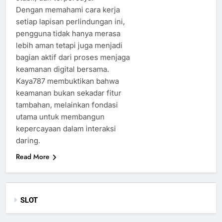
Dengan memahami cara kerja
setiap lapisan perlindungan ini,
pengguna tidak hanya merasa
lebih aman tetapi juga menjadi
bagian aktif dari proses menjaga
keamanan digital bersama.
Kaya787 membuktikan bahwa
keamanan bukan sekadar fitur
tambahan, melainkan fondasi
utama untuk membangun
kepercayaan dalam interaksi
daring.
Read More
SLOT