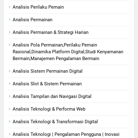
Analisis Perilaku Pemain
Analisis Permainan
Analisis Permainan & Strategi Harian
Analisis Pola Permainan,Perilaku Pemain
Rasional,Dinamika Platform Digital,Studi Kenyamanan
Bermain,Manajemen Pengalaman Bermain
Analisis Sistem Permainan Digital
Analisis Slot & Sistem Permainan
Analisis Tampilan dan Navigasi Digital
Analisis Teknologi & Performa Web
Analisis Teknologi & Transformasi Digital
Analisis Teknologi | Pengalaman Pengguna | Inovasi