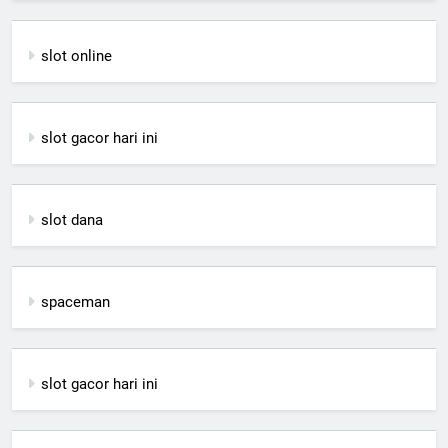
slot online
slot gacor hari ini
slot dana
spaceman
slot gacor hari ini