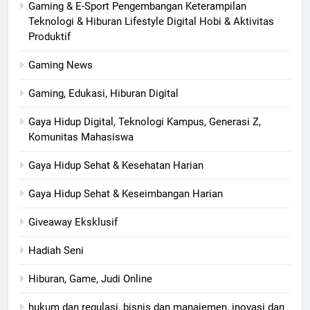
Gaming & E-Sport Pengembangan Keterampilan
Teknologi & Hiburan Lifestyle Digital Hobi & Aktivitas
Produktif
Gaming News
Gaming, Edukasi, Hiburan Digital
Gaya Hidup Digital, Teknologi Kampus, Generasi Z,
Komunitas Mahasiswa
Gaya Hidup Sehat & Kesehatan Harian
Gaya Hidup Sehat & Keseimbangan Harian
Giveaway Eksklusif
Hadiah Seni
Hiburan, Game, Judi Online
hukum dan regulasi, bisnis dan manajemen, inovasi dan