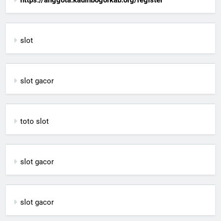
https://anggota.kadinbogorkab.org/register
slot
slot gacor
toto slot
slot gacor
slot gacor