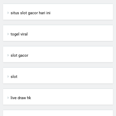
situs slot gacor hari ini
togel viral
slot gacor
slot
live draw hk