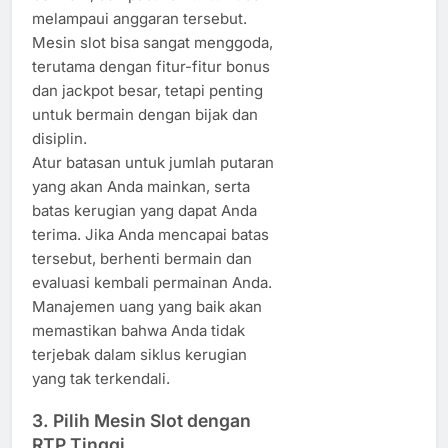
melampaui anggaran tersebut.
Mesin slot bisa sangat menggoda,
terutama dengan fitur-fitur bonus
dan jackpot besar, tetapi penting
untuk bermain dengan bijak dan
disiplin.
Atur batasan untuk jumlah putaran
yang akan Anda mainkan, serta
batas kerugian yang dapat Anda
terima. Jika Anda mencapai batas
tersebut, berhenti bermain dan
evaluasi kembali permainan Anda.
Manajemen uang yang baik akan
memastikan bahwa Anda tidak
terjebak dalam siklus kerugian
yang tak terkendali.
3. Pilih Mesin Slot dengan
RTP Tinggi