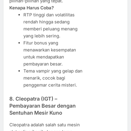
pilihan-pilihan yang tepat.
Kenapa Harus Coba?
RTP tinggi dan volatilitas
rendah hingga sedang
memberi peluang menang
yang lebih sering.
Fitur bonus yang
menawarkan kesempatan
untuk mendapatkan
pembayaran besar.
Tema vampir yang gelap dan
menarik, cocok bagi
penggemar cerita misteri.
8.
Cleopatra (IGT)
–
Pembayaran Besar dengan
Sentuhan Mesir Kuno
Cleopatra adalah salah satu mesin