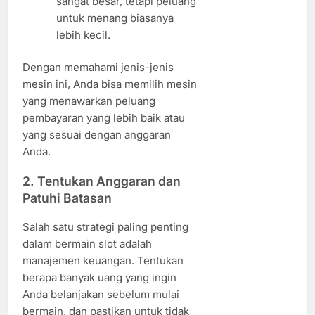
sangat besar, tetapi peluang
untuk menang biasanya
lebih kecil.
Dengan memahami jenis-jenis
mesin ini, Anda bisa memilih mesin
yang menawarkan peluang
pembayaran yang lebih baik atau
yang sesuai dengan anggaran
Anda.
2. Tentukan Anggaran dan
Patuhi Batasan
Salah satu strategi paling penting
dalam bermain slot adalah
manajemen keuangan. Tentukan
berapa banyak uang yang ingin
Anda belanjakan sebelum mulai
bermain, dan pastikan untuk tidak