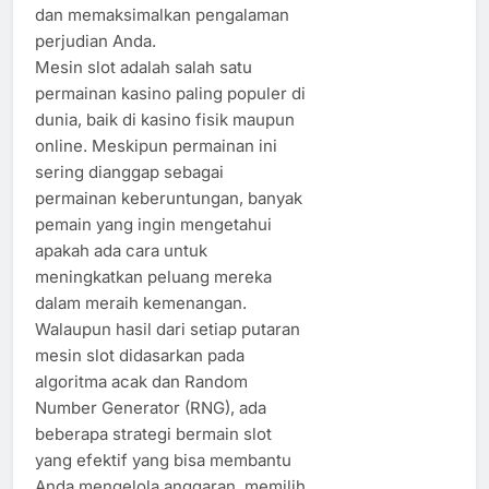
dan memaksimalkan pengalaman
perjudian Anda.
Mesin slot adalah salah satu
permainan kasino paling populer di
dunia, baik di kasino fisik maupun
online. Meskipun permainan ini
sering dianggap sebagai
permainan keberuntungan, banyak
pemain yang ingin mengetahui
apakah ada cara untuk
meningkatkan peluang mereka
dalam meraih kemenangan.
Walaupun hasil dari setiap putaran
mesin slot didasarkan pada
algoritma acak dan Random
Number Generator (RNG), ada
beberapa strategi bermain slot
yang efektif yang bisa membantu
Anda mengelola anggaran, memilih