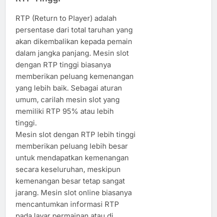
RTP (Return to Player) adalah
persentase dari total taruhan yang
akan dikembalikan kepada pemain
dalam jangka panjang. Mesin slot
dengan RTP tinggi biasanya
memberikan peluang kemenangan
yang lebih baik. Sebagai aturan
umum, carilah mesin slot yang
memiliki RTP 95% atau lebih
tinggi.
Mesin slot dengan RTP lebih tinggi
memberikan peluang lebih besar
untuk mendapatkan kemenangan
secara keseluruhan, meskipun
kemenangan besar tetap sangat
jarang. Mesin slot online biasanya
mencantumkan informasi RTP
pada layar permainan atau di