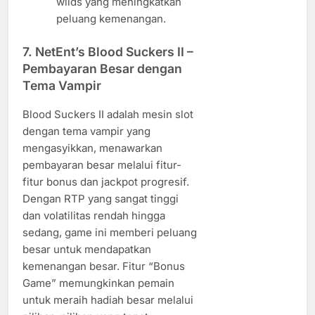
wilds yang meningkatkan
peluang kemenangan.
7.
NetEnt’s Blood Suckers II –
Pembayaran Besar dengan
Tema Vampir
Blood Suckers II adalah mesin slot
dengan tema vampir yang
mengasyikkan, menawarkan
pembayaran besar melalui fitur-
fitur bonus dan jackpot progresif.
Dengan RTP yang sangat tinggi
dan volatilitas rendah hingga
sedang, game ini memberi peluang
besar untuk mendapatkan
kemenangan besar. Fitur “Bonus
Game” memungkinkan pemain
untuk meraih hadiah besar melalui