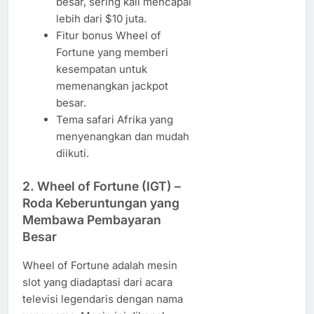
besar, sering kali mencapai
lebih dari $10 juta.
Fitur bonus Wheel of
Fortune yang memberi
kesempatan untuk
memenangkan jackpot
besar.
Tema safari Afrika yang
menyenangkan dan mudah
diikuti.
2.
Wheel of Fortune (IGT)
–
Roda Keberuntungan yang
Membawa Pembayaran
Besar
Wheel of Fortune adalah mesin
slot yang diadaptasi dari acara
televisi legendaris dengan nama