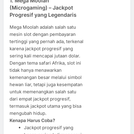
1.
Mega Moolah
(Microgaming)
– Jackpot
Progresif yang Legendaris
Mega Moolah adalah salah satu
mesin slot dengan pembayaran
tertinggi yang pernah ada, terkenal
karena jackpot progresif yang
sering kali mencapai jutaan dolar.
Dengan tema safari Afrika, slot ini
tidak hanya menawarkan
kemenangan besar melalui simbol
hewan liar, tetapi juga kesempatan
untuk memenangkan salah satu
dari empat jackpot progresif,
termasuk jackpot utama yang bisa
mengubah hidup.
Kenapa Harus Coba?
Jackpot progresif yang