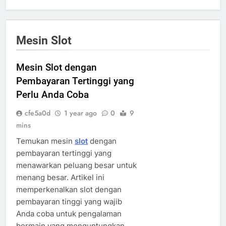
Mesin Slot
Mesin Slot dengan
Pembayaran Tertinggi yang
Perlu Anda Coba
cfe5a0d
1 year ago
0
9
mins
Temukan mesin
slot
dengan
pembayaran tertinggi yang
menawarkan peluang besar untuk
menang besar. Artikel ini
memperkenalkan slot dengan
pembayaran tinggi yang wajib
Anda coba untuk pengalaman
bermain yang menguntungkan.