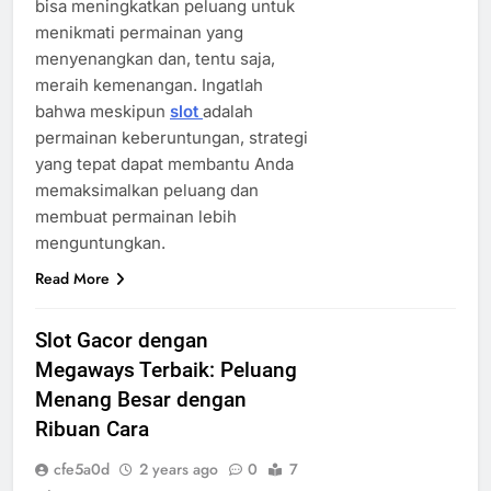
bisa meningkatkan peluang untuk
menikmati permainan yang
menyenangkan dan, tentu saja,
meraih kemenangan. Ingatlah
bahwa meskipun
slot
adalah
permainan keberuntungan, strategi
yang tepat dapat membantu Anda
memaksimalkan peluang dan
membuat permainan lebih
menguntungkan.
Read More
Slot Gacor dengan
Megaways Terbaik: Peluang
Menang Besar dengan
Ribuan Cara
cfe5a0d
2 years ago
0
7