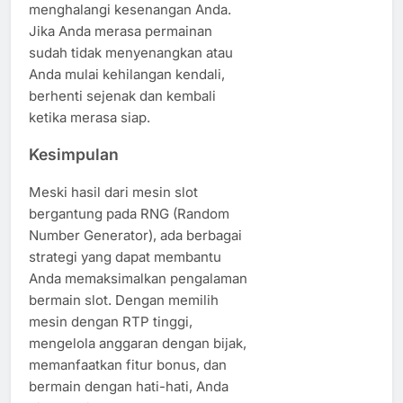
menghalangi kesenangan Anda.
Jika Anda merasa permainan
sudah tidak menyenangkan atau
Anda mulai kehilangan kendali,
berhenti sejenak dan kembali
ketika merasa siap.
Kesimpulan
Meski hasil dari mesin slot
bergantung pada RNG (Random
Number Generator), ada berbagai
strategi yang dapat membantu
Anda memaksimalkan pengalaman
bermain slot. Dengan memilih
mesin dengan RTP tinggi,
mengelola anggaran dengan bijak,
memanfaatkan fitur bonus, dan
bermain dengan hati-hati, Anda