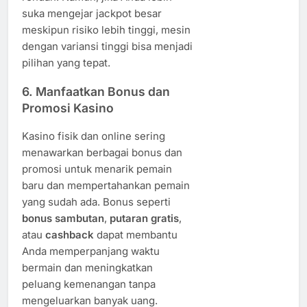
suka mengejar jackpot besar
meskipun risiko lebih tinggi, mesin
dengan variansi tinggi bisa menjadi
pilihan yang tepat.
6. Manfaatkan Bonus dan
Promosi Kasino
Kasino fisik dan online sering
menawarkan berbagai bonus dan
promosi untuk menarik pemain
baru dan mempertahankan pemain
yang sudah ada. Bonus seperti
bonus sambutan
,
putaran gratis
,
atau
cashback
dapat membantu
Anda memperpanjang waktu
bermain dan meningkatkan
peluang kemenangan tanpa
mengeluarkan banyak uang.