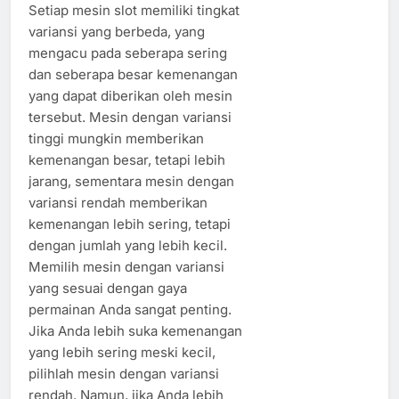
Setiap mesin slot memiliki tingkat
variansi yang berbeda, yang
mengacu pada seberapa sering
dan seberapa besar kemenangan
yang dapat diberikan oleh mesin
tersebut. Mesin dengan variansi
tinggi mungkin memberikan
kemenangan besar, tetapi lebih
jarang, sementara mesin dengan
variansi rendah memberikan
kemenangan lebih sering, tetapi
dengan jumlah yang lebih kecil.
Memilih mesin dengan variansi
yang sesuai dengan gaya
permainan Anda sangat penting.
Jika Anda lebih suka kemenangan
yang lebih sering meski kecil,
pilihlah mesin dengan variansi
rendah. Namun, jika Anda lebih