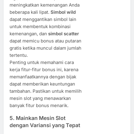
meningkatkan kemenangan Anda
beberapa kali lipat.
Simbol wild
dapat menggantikan simbol lain
untuk membentuk kombinasi
kemenangan, dan
simbol scatter
dapat memicu bonus atau putaran
gratis ketika muncul dalam jumlah
tertentu.
Penting untuk memahami cara
kerja fitur-fitur bonus ini, karena
memanfaatkannya dengan bijak
dapat memberikan keuntungan
tambahan. Pastikan untuk memilih
mesin slot yang menawarkan
banyak fitur bonus menarik.
5. Mainkan Mesin Slot
dengan Variansi yang Tepat