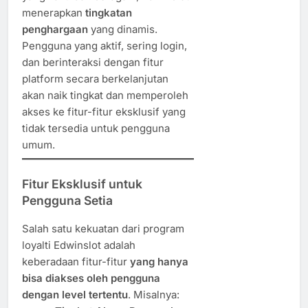
menerapkan
tingkatan
penghargaan
yang dinamis.
Pengguna yang aktif, sering login,
dan berinteraksi dengan fitur
platform secara berkelanjutan
akan naik tingkat dan memperoleh
akses ke fitur-fitur eksklusif yang
tidak tersedia untuk pengguna
umum.
Fitur Eksklusif untuk
Pengguna Setia
Salah satu kekuatan dari program
loyalti Edwinslot adalah
keberadaan fitur-fitur
yang hanya
bisa diakses oleh pengguna
dengan level tertentu
. Misalnya: