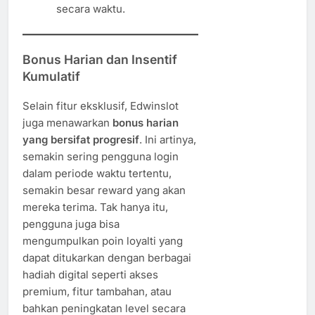
secara waktu.
Bonus Harian dan Insentif
Kumulatif
Selain fitur eksklusif, Edwinslot
juga menawarkan
bonus harian
yang bersifat progresif
. Ini artinya,
semakin sering pengguna login
dalam periode waktu tertentu,
semakin besar reward yang akan
mereka terima. Tak hanya itu,
pengguna juga bisa
mengumpulkan poin loyalti yang
dapat ditukarkan dengan berbagai
hadiah digital seperti akses
premium, fitur tambahan, atau
bahkan peningkatan level secara