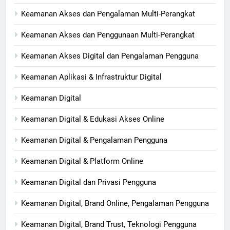
Keamanan Akses dan Pengalaman Multi-Perangkat
Keamanan Akses dan Penggunaan Multi-Perangkat
Keamanan Akses Digital dan Pengalaman Pengguna
Keamanan Aplikasi & Infrastruktur Digital
Keamanan Digital
Keamanan Digital & Edukasi Akses Online
Keamanan Digital & Pengalaman Pengguna
Keamanan Digital & Platform Online
Keamanan Digital dan Privasi Pengguna
Keamanan Digital, Brand Online, Pengalaman Pengguna
Keamanan Digital, Brand Trust, Teknologi Pengguna