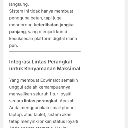
langsung.
Sistem ini tidak hanya membuat
pengguna betah, tapi juga
mendorong
keterlibatan jangka
panjang
, yang menjadi kunci
kesuksesan platform digital mana
pun.
Integrasi Lintas Perangkat
untuk Kenyamanan Maksimal
Yang membuat Edwinslot semakin
unggul adalah kemampuannya
menyajikan seluruh fitur loyalti
secara
lintas perangkat
. Apakah
Anda menggunakan smartphone,
laptop, atau tablet, sistem akan
tetap menyinkronkan status loyalti