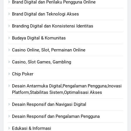
Brand Digital dan Perilaku Pengguna Online
Brand Digital dan Teknologi Akses
Branding Digital dan Konsistensi Identitas
Budaya Digital & Komunitas
Casino Online, Slot, Permainan Online
Casino, Slot Games, Gambling
Chip Poker
Desain Antarmuka Digital,Pengalaman Pengguna,Inovasi
Platform,Stabilitas Sistem,Optimalisasi Akses
Desain Responsif dan Navigasi Digital
Desain Responsif dan Pengalaman Pengguna
Edukasi & Informasi