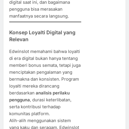
digital saat ini, dan bagaimana
pengguna bisa merasakan
manfaatnya secara langsung.
Konsep Loyalti Digital yang
Relevan
Edwinslot memahami bahwa loyalti
di era digital bukan hanya tentang
memberi bonus semata, tetapi juga
menciptakan pengalaman yang
bermakna dan konsisten. Program
loyalti mereka dirancang
berdasarkan
analisis perilaku
pengguna
, durasi keterlibatan,
serta kontribusi terhadap
komunitas platform.
Alih-alih menggunakan sistem
yang kaku dan seragam, Edwinslot