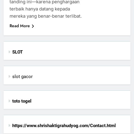
tanding ini—karena penghargaan
terbaik hanya datang kepada
mereka yang benar-benar terlibat.
Read More
SLOT
slot gacor
toto togel
https://www.shrishaktigrahudyog.com/Contact.html