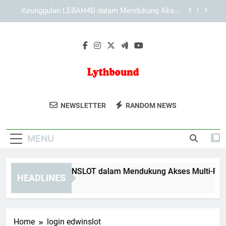
Skip
Memahami Sistem Navigasi EDWINSLOT yang
to
Ringkas dan Terarah
content
Memahami Sistem Navigasi LEBAH4D yang
Ringkas dan Terarah
Keunggulan EDWINSLOT dalam Mendukung
Akses Multi-Perangkat
Keunggulan LEBAH4D dalam Mendukung Akses
Multi-Perangkat
Lythbound
Temukan Kreativitas Tanpa Batas Di
Memahami Sistem Navigasi EDWINSLOT yang
NEWSLETTER
RANDOM NEWS
Ringkas dan Terarah
Lythbound. Platform Untuk Seniman
Memahami Sistem Navigasi LEBAH4D yang
Digital Dan Kreator Visual.
Ringkas dan Terarah
MENU
eunggulan EDWINSLOT dalam Mendukung Akses Multi-Perang
HEADLINES
Weeks Ago
Home
login edwinslot