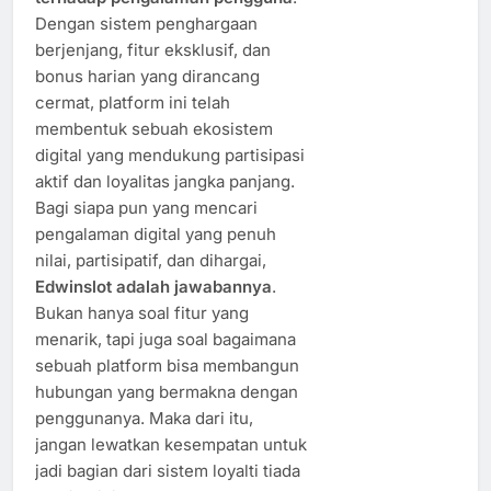
Dengan sistem penghargaan
berjenjang, fitur eksklusif, dan
bonus harian yang dirancang
cermat, platform ini telah
membentuk sebuah ekosistem
digital yang mendukung partisipasi
aktif dan loyalitas jangka panjang.
Bagi siapa pun yang mencari
pengalaman digital yang penuh
nilai, partisipatif, dan dihargai,
Edwinslot adalah jawabannya
.
Bukan hanya soal fitur yang
menarik, tapi juga soal bagaimana
sebuah platform bisa membangun
hubungan yang bermakna dengan
penggunanya. Maka dari itu,
jangan lewatkan kesempatan untuk
jadi bagian dari sistem loyalti tiada