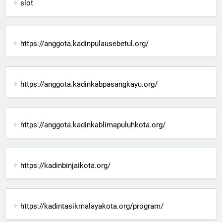
slot
https://anggota.kadinpulausebetul.org/
https://anggota.kadinkabpasangkayu.org/
https://anggota.kadinkablimapuluhkota.org/
https://kadinbinjaikota.org/
https://kadintasikmalayakota.org/program/