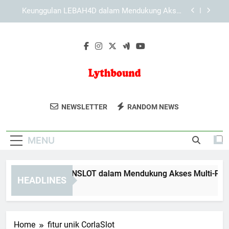
Skip
Memahami Sistem Navigasi EDWINSLOT yang
to
Ringkas dan Terarah
content
Memahami Sistem Navigasi LEBAH4D yang
Ringkas dan Terarah
Keunggulan EDWINSLOT dalam Mendukung
Akses Multi-Perangkat
Keunggulan LEBAH4D dalam Mendukung Akses
Multi-Perangkat
Lythbound
Temukan Kreativitas Tanpa Batas Di
Memahami Sistem Navigasi EDWINSLOT yang
NEWSLETTER
RANDOM NEWS
Ringkas dan Terarah
Lythbound. Platform Untuk Seniman
Memahami Sistem Navigasi LEBAH4D yang
Digital Dan Kreator Visual.
Ringkas dan Terarah
MENU
unggulan EDWINSLOT dalam Mendukung Akses Multi-Perang
HEADLINES
Week Ago
Home
fitur unik CorlaSlot