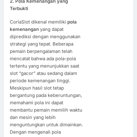
2.
Pola Kemenangan yang
Terbukti
CorlaSlot dikenal memiliki
pola
kemenangan
yang dapat
diprediksi dengan menggunakan
strategi yang tepat. Beberapa
pemain berpengalaman telah
mencatat bahwa ada pola-pola
tertentu yang menunjukkan saat
slot “gacor” atau sedang dalam
periode kemenangan tinggi.
Meskipun hasil slot tetap
bergantung pada keberuntungan,
memahami pola ini dapat
membantu pemain memilih waktu
dan mesin yang lebih
menguntungkan untuk dimainkan.
Dengan mengenali pola