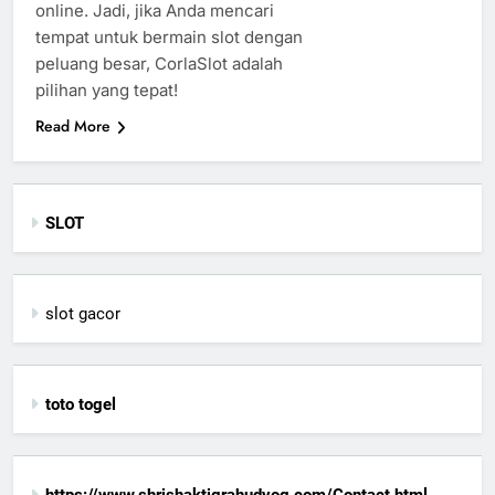
online. Jadi, jika Anda mencari
tempat untuk bermain slot dengan
peluang besar, CorlaSlot adalah
pilihan yang tepat!
Read More
SLOT
slot gacor
toto togel
https://www.shrishaktigrahudyog.com/Contact.html