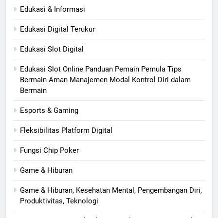
Edukasi & Informasi
Edukasi Digital Terukur
Edukasi Slot Digital
Edukasi Slot Online Panduan Pemain Pemula Tips
Bermain Aman Manajemen Modal Kontrol Diri dalam
Bermain
Esports & Gaming
Fleksibilitas Platform Digital
Fungsi Chip Poker
Game & Hiburan
Game & Hiburan, Kesehatan Mental, Pengembangan Diri,
Produktivitas, Teknologi