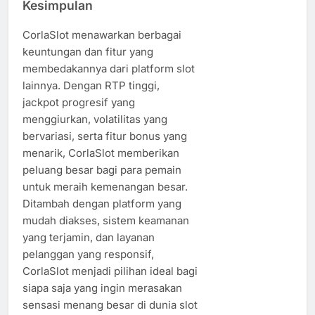
Kesimpulan
CorlaSlot menawarkan berbagai
keuntungan dan fitur yang
membedakannya dari platform slot
lainnya. Dengan RTP tinggi,
jackpot progresif yang
menggiurkan, volatilitas yang
bervariasi, serta fitur bonus yang
menarik, CorlaSlot memberikan
peluang besar bagi para pemain
untuk meraih kemenangan besar.
Ditambah dengan platform yang
mudah diakses, sistem keamanan
yang terjamin, dan layanan
pelanggan yang responsif,
CorlaSlot menjadi pilihan ideal bagi
siapa saja yang ingin merasakan
sensasi menang besar di dunia slot