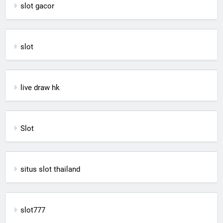
slot gacor
slot
live draw hk
Slot
situs slot thailand
slot777