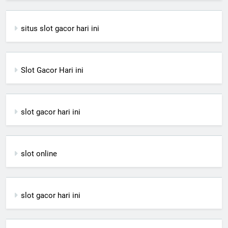
situs slot gacor hari ini
Slot Gacor Hari ini
slot gacor hari ini
slot online
slot gacor hari ini