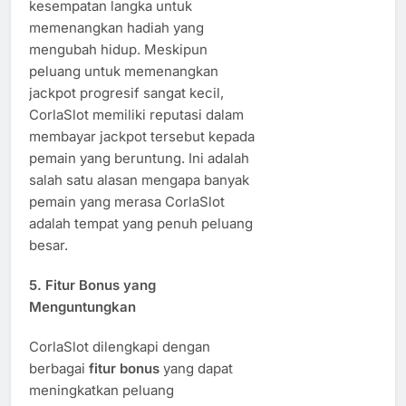
kesempatan langka untuk
memenangkan hadiah yang
mengubah hidup. Meskipun
peluang untuk memenangkan
jackpot progresif sangat kecil,
CorlaSlot memiliki reputasi dalam
membayar jackpot tersebut kepada
pemain yang beruntung. Ini adalah
salah satu alasan mengapa banyak
pemain yang merasa CorlaSlot
adalah tempat yang penuh peluang
besar.
5.
Fitur Bonus yang
Menguntungkan
CorlaSlot dilengkapi dengan
berbagai
fitur bonus
yang dapat
meningkatkan peluang