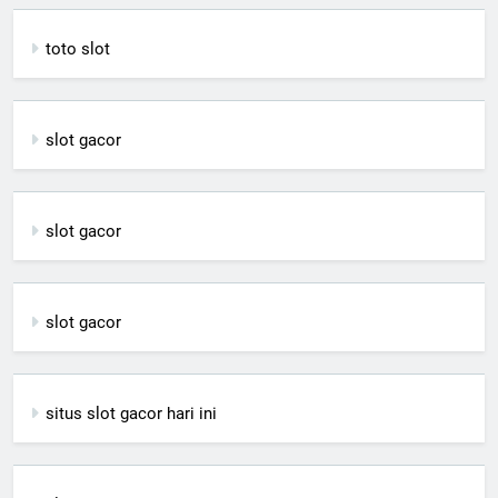
toto slot
slot gacor
slot gacor
slot gacor
situs slot gacor hari ini