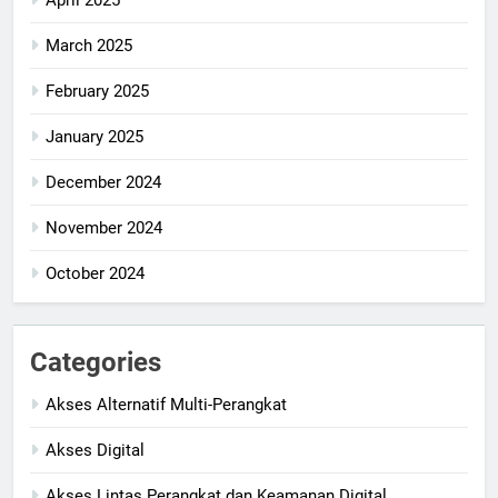
March 2025
February 2025
January 2025
December 2024
November 2024
October 2024
Categories
Akses Alternatif Multi-Perangkat
Akses Digital
Akses Lintas Perangkat dan Keamanan Digital