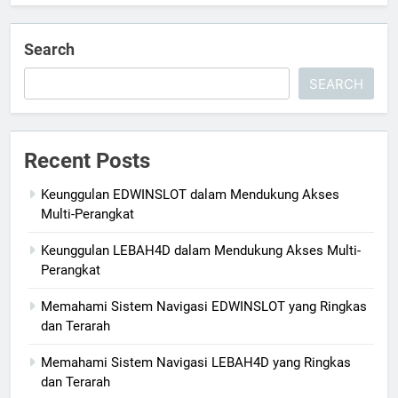
Search
SEARCH
Recent Posts
Keunggulan EDWINSLOT dalam Mendukung Akses
Multi-Perangkat
Keunggulan LEBAH4D dalam Mendukung Akses Multi-
Perangkat
Memahami Sistem Navigasi EDWINSLOT yang Ringkas
dan Terarah
Memahami Sistem Navigasi LEBAH4D yang Ringkas
dan Terarah