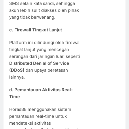
SMS selain kata sandi, sehingga
akun lebih sulit diakses oleh pihak
yang tidak berwenang.
c. Firewall Tingkat Lanjut
Platform ini dilindungi oleh firewall
tingkat lanjut yang mencegah
serangan dari jaringan luar, seperti
Distributed Denial of Service
(DDoS)
dan upaya peretasan
lainnya.
d. Pemantauan Aktivitas Real-
Time
Horas88 menggunakan sistem
pemantauan real-time untuk
mendeteksi aktivitas