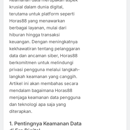
krusial dalam dunia digital,
terutama untuk platform seperti
Horas88 yang menawarkan
berbagai layanan, mulai dari
hiburan hingga transaksi
keuangan. Dengan meningkatnya
kekhawatiran tentang pelanggaran
data dan ancaman siber, Horas88
berkomitmen untuk melindungi
privasi pengguna melalui langkah-
langkah keamanan yang canggih.
Artikel ini akan membahas secara
mendalam bagaimana Horas88
menjaga keamanan data pengguna
dan teknologi apa saja yang
diterapkan.
1. Pentingnya Keamanan Data