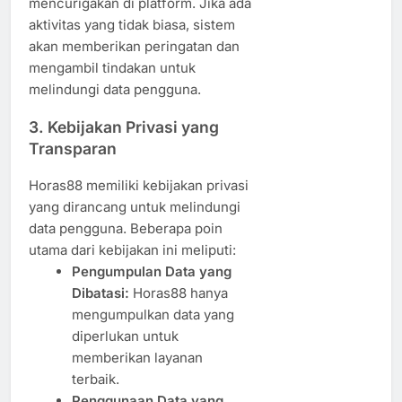
mencurigakan di platform. Jika ada
aktivitas yang tidak biasa, sistem
akan memberikan peringatan dan
mengambil tindakan untuk
melindungi data pengguna.
3. Kebijakan Privasi yang
Transparan
Horas88 memiliki kebijakan privasi
yang dirancang untuk melindungi
data pengguna. Beberapa poin
utama dari kebijakan ini meliputi:
Pengumpulan Data yang
Dibatasi:
Horas88 hanya
mengumpulkan data yang
diperlukan untuk
memberikan layanan
terbaik.
Penggunaan Data yang