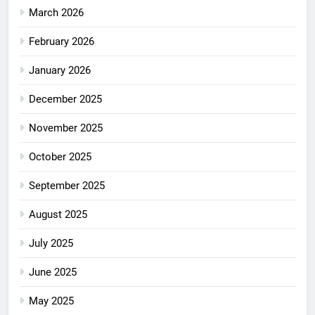
March 2026
February 2026
January 2026
December 2025
November 2025
October 2025
September 2025
August 2025
July 2025
June 2025
May 2025