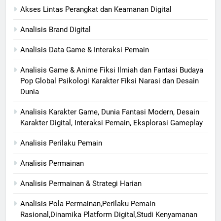
Akses Lintas Perangkat dan Keamanan Digital
Analisis Brand Digital
Analisis Data Game & Interaksi Pemain
Analisis Game & Anime Fiksi Ilmiah dan Fantasi Budaya
Pop Global Psikologi Karakter Fiksi Narasi dan Desain
Dunia
Analisis Karakter Game, Dunia Fantasi Modern, Desain
Karakter Digital, Interaksi Pemain, Eksplorasi Gameplay
Analisis Perilaku Pemain
Analisis Permainan
Analisis Permainan & Strategi Harian
Analisis Pola Permainan,Perilaku Pemain
Rasional,Dinamika Platform Digital,Studi Kenyamanan