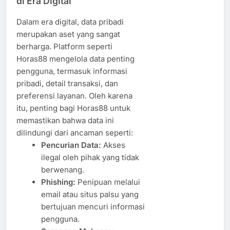
di Era Digital
Dalam era digital, data pribadi
merupakan aset yang sangat
berharga. Platform seperti
Horas88 mengelola data penting
pengguna, termasuk informasi
pribadi, detail transaksi, dan
preferensi layanan. Oleh karena
itu, penting bagi Horas88 untuk
memastikan bahwa data ini
dilindungi dari ancaman seperti:
Pencurian Data:
Akses
ilegal oleh pihak yang tidak
berwenang.
Phishing:
Penipuan melalui
email atau situs palsu yang
bertujuan mencuri informasi
pengguna.