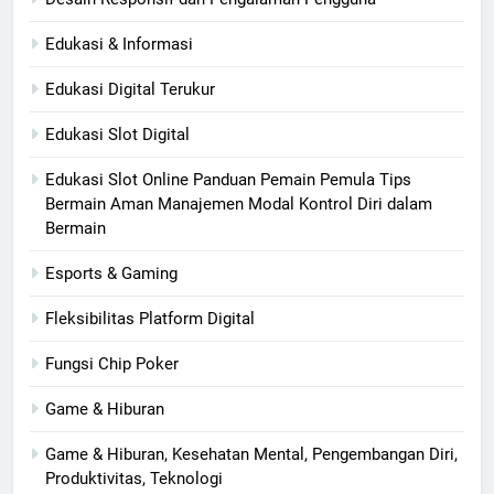
Edukasi & Informasi
Edukasi Digital Terukur
Edukasi Slot Digital
Edukasi Slot Online Panduan Pemain Pemula Tips
Bermain Aman Manajemen Modal Kontrol Diri dalam
Bermain
Esports & Gaming
Fleksibilitas Platform Digital
Fungsi Chip Poker
Game & Hiburan
Game & Hiburan, Kesehatan Mental, Pengembangan Diri,
Produktivitas, Teknologi