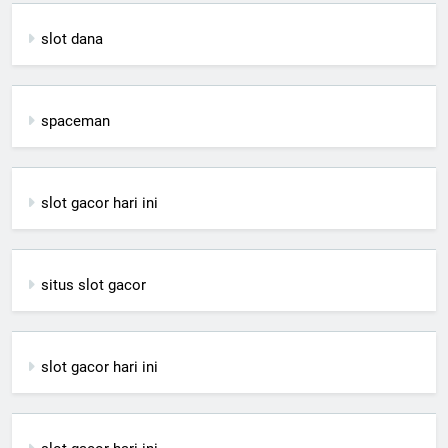
slot dana
spaceman
slot gacor hari ini
situs slot gacor
slot gacor hari ini