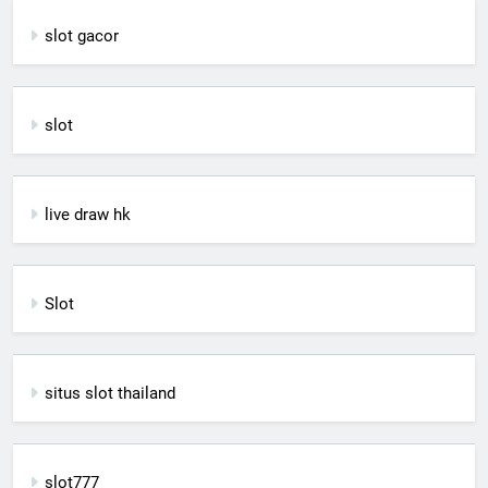
slot gacor
slot
live draw hk
Slot
situs slot thailand
slot777