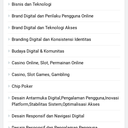
Bisnis dan Teknologi
Brand Digital dan Perilaku Pengguna Online
Brand Digital dan Teknologi Akses
Branding Digital dan Konsistensi Identitas
Budaya Digital & Komunitas
Casino Online, Slot, Permainan Online
Casino, Slot Games, Gambling
Chip Poker
Desain Antarmuka Digital,Pengalaman Pengguna,Inovasi
Platform,Stabilitas Sistem,Optimalisasi Akses
Desain Responsif dan Navigasi Digital
Desain Responsif dan Pengalaman Pengguna