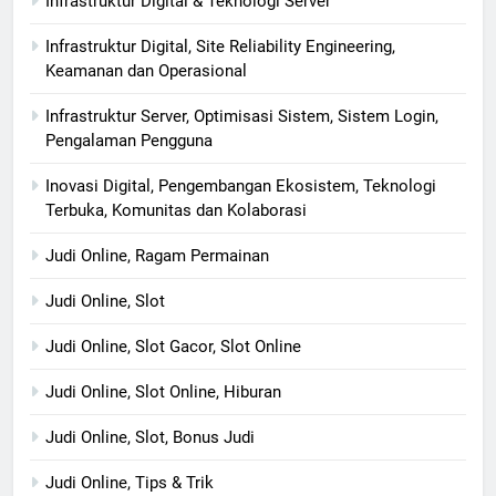
Infrastruktur Digital & Teknologi Server
Infrastruktur Digital, Site Reliability Engineering,
Keamanan dan Operasional
Infrastruktur Server, Optimisasi Sistem, Sistem Login,
Pengalaman Pengguna
Inovasi Digital, Pengembangan Ekosistem, Teknologi
Terbuka, Komunitas dan Kolaborasi
Judi Online, Ragam Permainan
Judi Online, Slot
Judi Online, Slot Gacor, Slot Online
Judi Online, Slot Online, Hiburan
Judi Online, Slot, Bonus Judi
Judi Online, Tips & Trik