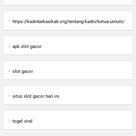
https://kadinbekasikab.org/tentang-kadin/ketua-umum/
apk slot gacor
slot gacor
situs slot gacor hari ini
togel viral