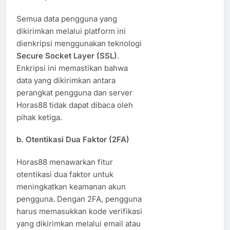
Semua data pengguna yang
dikirimkan melalui platform ini
dienkripsi menggunakan teknologi
Secure Socket Layer (SSL)
.
Enkripsi ini memastikan bahwa
data yang dikirimkan antara
perangkat pengguna dan server
Horas88 tidak dapat dibaca oleh
pihak ketiga.
b. Otentikasi Dua Faktor (2FA)
Horas88 menawarkan fitur
otentikasi dua faktor untuk
meningkatkan keamanan akun
pengguna. Dengan 2FA, pengguna
harus memasukkan kode verifikasi
yang dikirimkan melalui email atau