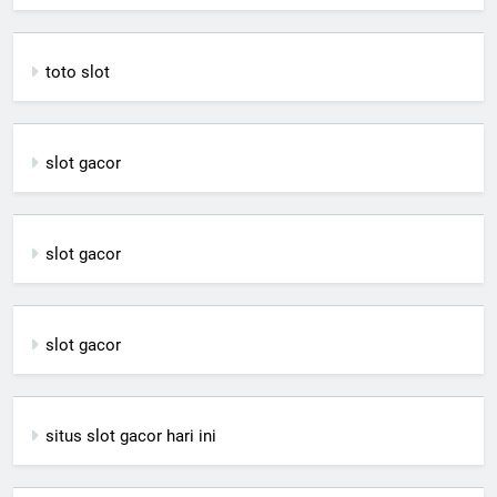
toto slot
slot gacor
slot gacor
slot gacor
situs slot gacor hari ini