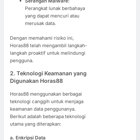
Serangan Malware:
Perangkat lunak berbahaya
yang dapat mencuri atau
merusak data.
Dengan memahami risiko ini,
Horas88 telah mengambil langkah-
langkah proaktif untuk melindungi
pengguna.
2. Teknologi Keamanan yang
Digunakan Horas88
Horas88 menggunakan berbagai
teknologi canggih untuk menjaga
keamanan data penggunanya.
Berikut adalah beberapa teknologi
utama yang diterapkan:
a. Enkripsi Data