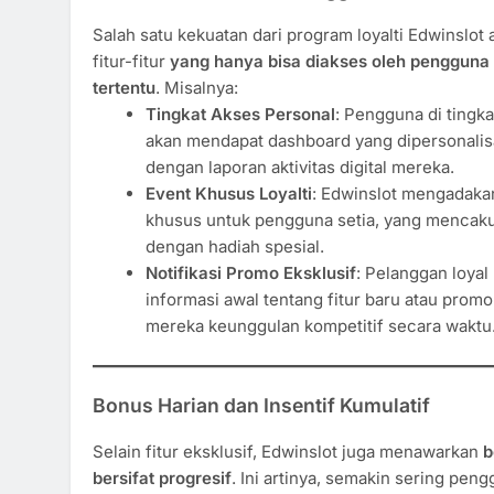
Salah satu kekuatan dari program loyalti Edwinslot
fitur-fitur
yang hanya bisa diakses oleh pengguna
tertentu
. Misalnya:
Tingkat Akses Personal
: Pengguna di tingkat
akan mendapat dashboard yang dipersonalis
dengan laporan aktivitas digital mereka.
Event Khusus Loyalti
: Edwinslot mengadaka
khusus untuk pengguna setia, yang mencak
dengan hadiah spesial.
Notifikasi Promo Eksklusif
: Pelanggan loya
informasi awal tentang fitur baru atau prom
mereka keunggulan kompetitif secara waktu
Bonus Harian dan Insentif Kumulatif
Selain fitur eksklusif, Edwinslot juga menawarkan
b
bersifat progresif
. Ini artinya, semakin sering pen