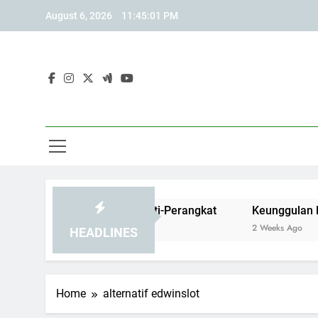
Skip
August 6, 2026
11:45:02 PM
to
content
Lyt
Temukan Kr
ukung Akses Multi-Perangkat
Keunggulan LEBAH4D da
2 Weeks Ago
HEADLINES
Home
alternatif edwinslot