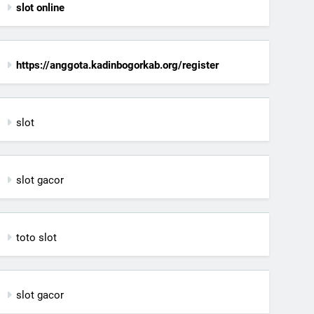
slot online
https://anggota.kadinbogorkab.org/register
slot
slot gacor
toto slot
slot gacor