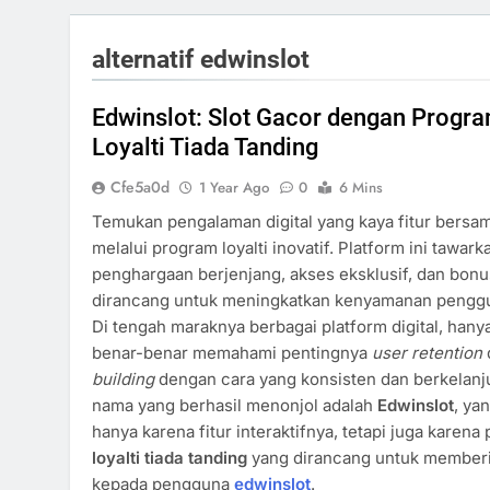
alternatif edwinslot
Edwinslot: Slot Gacor dengan Progr
Loyalti Tiada Tanding
Cfe5a0d
1 Year Ago
0
6 Mins
Temukan pengalaman digital yang kaya fitur bersa
melalui program loyalti inovatif. Platform ini tawar
penghargaan berjenjang, akses eksklusif, dan bonu
dirancang untuk meningkatkan kenyamanan pengg
Di tengah maraknya berbagai platform digital, hanya
benar-benar memahami pentingnya
user retention
building
dengan cara yang konsisten dan berkelanju
nama yang berhasil menonjol adalah
Edwinslot
, ya
hanya karena fitur interaktifnya, tetapi juga karen
loyalti tiada tanding
yang dirancang untuk member
kepada pengguna
edwinslot
.