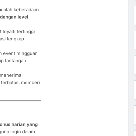
 adalah keberadaan
 dengan level
 loyalti tertinggi
asi lengkap
n event mingguan
up tantangan
l menerima
o terbatas, memberi
.
onus harian yang
gguna login dalam