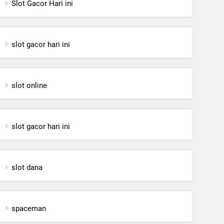
Slot Gacor Hari ini
slot gacor hari ini
slot online
slot gacor hari ini
slot dana
spaceman