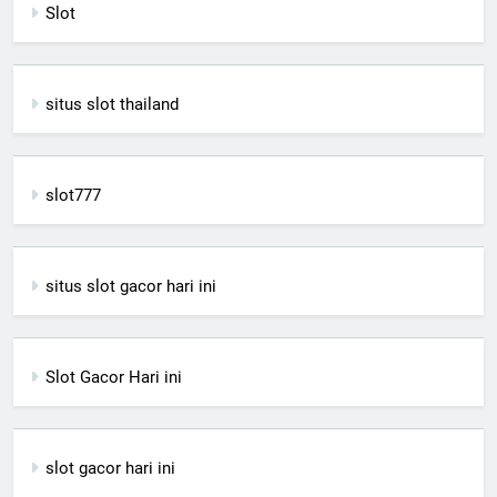
Slot
situs slot thailand
slot777
situs slot gacor hari ini
Slot Gacor Hari ini
slot gacor hari ini