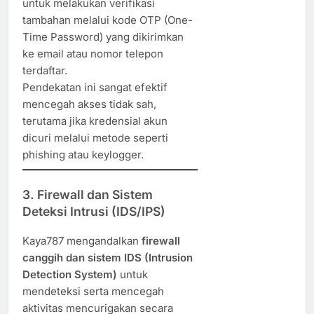
untuk melakukan verifikasi
tambahan melalui kode OTP (One-
Time Password) yang dikirimkan
ke email atau nomor telepon
terdaftar.
Pendekatan ini sangat efektif
mencegah akses tidak sah,
terutama jika kredensial akun
dicuri melalui metode seperti
phishing atau keylogger.
3.
Firewall dan Sistem
Deteksi Intrusi (IDS/IPS)
Kaya787 mengandalkan
firewall
canggih dan sistem IDS (Intrusion
Detection System)
untuk
mendeteksi serta mencegah
aktivitas mencurigakan secara