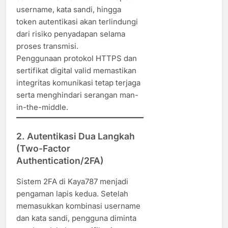
username, kata sandi, hingga
token autentikasi akan terlindungi
dari risiko penyadapan selama
proses transmisi.
Penggunaan protokol HTTPS dan
sertifikat digital valid memastikan
integritas komunikasi tetap terjaga
serta menghindari serangan man-
in-the-middle.
2.
Autentikasi Dua Langkah
(Two-Factor
Authentication/2FA)
Sistem 2FA di Kaya787 menjadi
pengaman lapis kedua. Setelah
memasukkan kombinasi username
dan kata sandi, pengguna diminta