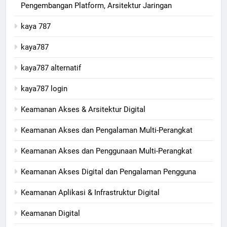
Pengembangan Platform, Arsitektur Jaringan
kaya 787
kaya787
kaya787 alternatif
kaya787 login
Keamanan Akses & Arsitektur Digital
Keamanan Akses dan Pengalaman Multi-Perangkat
Keamanan Akses dan Penggunaan Multi-Perangkat
Keamanan Akses Digital dan Pengalaman Pengguna
Keamanan Aplikasi & Infrastruktur Digital
Keamanan Digital