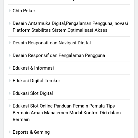
Chip Poker
Desain Antarmuka Digital,Pengalaman Pengguna,Inovasi
Platform,Stabilitas Sistem,Optimalisasi Akses
Desain Responsif dan Navigasi Digital
Desain Responsif dan Pengalaman Pengguna
Edukasi & Informasi
Edukasi Digital Terukur
Edukasi Slot Digital
Edukasi Slot Online Panduan Pemain Pemula Tips
Bermain Aman Manajemen Modal Kontrol Diri dalam
Bermain
Esports & Gaming