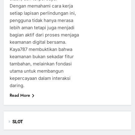
Dengan memahami cara kerja
setiap lapisan perlindungan ini,
pengguna tidak hanya merasa
lebih aman tetapi juga menjadi
bagian aktif dari proses menjaga
keamanan digital bersama.
Kaya787 membuktikan bahwa
keamanan bukan sekadar fitur
tambahan, melainkan fondasi
utama untuk membangun
kepercayaan dalam interaksi
daring.
Read More
SLOT