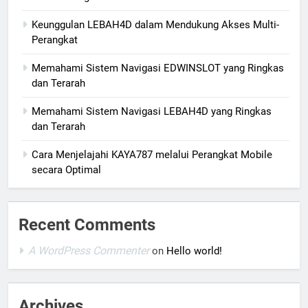
Keunggulan LEBAH4D dalam Mendukung Akses Multi-
Perangkat
Memahami Sistem Navigasi EDWINSLOT yang Ringkas
dan Terarah
Memahami Sistem Navigasi LEBAH4D yang Ringkas
dan Terarah
Cara Menjelajahi KAYA787 melalui Perangkat Mobile
secara Optimal
Recent Comments
A WordPress Commenter
on
Hello world!
Archives