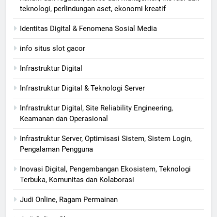
teknologi, perlindungan aset, ekonomi kreatif
Identitas Digital & Fenomena Sosial Media
info situs slot gacor
Infrastruktur Digital
Infrastruktur Digital & Teknologi Server
Infrastruktur Digital, Site Reliability Engineering,
Keamanan dan Operasional
Infrastruktur Server, Optimisasi Sistem, Sistem Login,
Pengalaman Pengguna
Inovasi Digital, Pengembangan Ekosistem, Teknologi
Terbuka, Komunitas dan Kolaborasi
Judi Online, Ragam Permainan