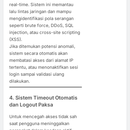
real-time. Sistem ini memantau
lalu lintas jaringan dan mampu
mengidentifikasi pola serangan
seperti brute force, DDoS, SQL
injection, atau cross-site scripting
(XSS).
Jika ditemukan potensi anomali,
sistem secara otomatis akan
membatasi akses dari alamat IP
tertentu, atau menonaktifkan sesi
login sampai validasi ulang
dilakukan.
4.
Sistem Timeout Otomatis
dan Logout Paksa
Untuk mencegah akses tidak sah
saat pengguna meninggalkan