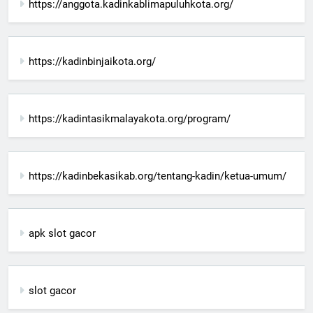
https://anggota.kadinkablimapuluhkota.org/
https://kadinbinjaikota.org/
https://kadintasikmalayakota.org/program/
https://kadinbekasikab.org/tentang-kadin/ketua-umum/
apk slot gacor
slot gacor