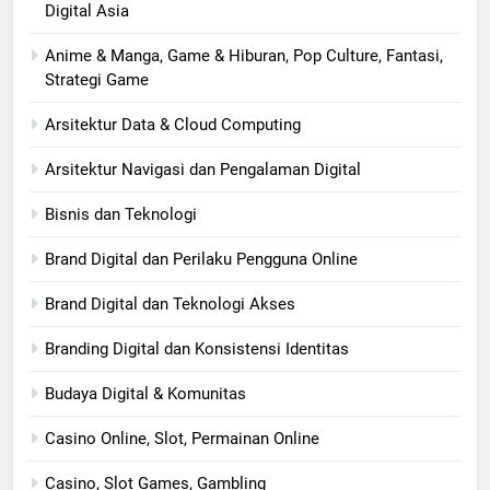
Digital Asia
Anime & Manga, Game & Hiburan, Pop Culture, Fantasi,
Strategi Game
Arsitektur Data & Cloud Computing
Arsitektur Navigasi dan Pengalaman Digital
Bisnis dan Teknologi
Brand Digital dan Perilaku Pengguna Online
Brand Digital dan Teknologi Akses
Branding Digital dan Konsistensi Identitas
Budaya Digital & Komunitas
Casino Online, Slot, Permainan Online
Casino, Slot Games, Gambling