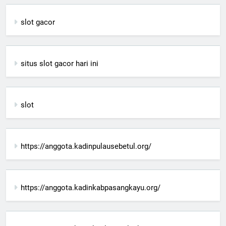
slot gacor
situs slot gacor hari ini
slot
https://anggota.kadinpulausebetul.org/
https://anggota.kadinkabpasangkayu.org/