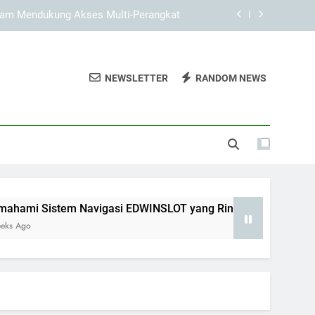
am Mendukung Akses Multi-Perangkat
EDWINSLOT yang Ringkas dan Terarah
i LEBAH4D yang Ringkas dan Terarah
NEWSLETTER
RANDOM NEWS
am Mendukung Akses Multi-Perangkat
igital Dan Kreator Visual.
am Mendukung Akses Multi-Perangkat
EDWINSLOT yang Ringkas dan Terarah
i LEBAH4D yang Ringkas dan Terarah
em Navigasi EDWINSLOT yang Ringkas dan Terarah
Mem
3 We