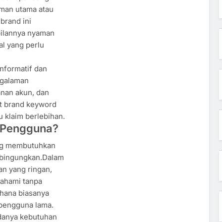
aman utama atau
brand ini
pilannya nyaman
al yang perlu
nformatif dan
ngalaman
anan akun, dan
t brand keyword
 klaim berlebihan.
 Pengguna?
ng membutuhkan
embingungkan.Dalam
an yang ringan,
pahami tanpa
rhana biasanya
pengguna lama.
adanya kebutuhan