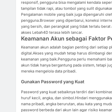
responsif, pengguna bisa mengalami kendala sepert
tampilan tidak rapi, atau tombol yang sulit digunaka
Pengalaman mobile yang baik juga dipengaruhi ole
pengguna.Browser yang diperbarui, koneksi interne
yang bersih, dan perangkat yang tidak terlalu ber
akses Lebah4D terasa lebih lancar.
Keamanan Akun sebagai Faktor P
Keamanan akun adalah bagian penting dari setiap p
digital.Akses yang mudah tetap harus diimbangi d
keamanan yang baik.Pengguna perlu memahami ba
akun tidak hanya bergantung pada sistem, tetapi ju
mereka mengelola data pribadi.
Gunakan Password yang Kuat
Password yang kuat sebaiknya terdiri dari kombinas
huruf kecil, angka, dan simbol.Hindari menggunakan
nama pribadi, angka berurutan, atau kata yang mud
password berbeda dari akun lain agar risiko keama