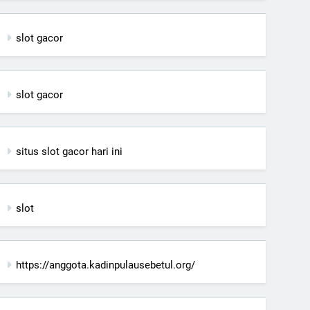
slot gacor
slot gacor
situs slot gacor hari ini
slot
https://anggota.kadinpulausebetul.org/