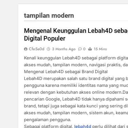
tampilan modern
Mengenal Keunggulan Lebah4D sebag
Digital Populer
Cfe5a0d
3 Months Ago
0
15 Mins
Kenali keunggulan Lebah4D sebagai platform digit
akses mudah, tampilan modern, navigasi praktis, d
Mengenal Lebah4D sebagai Brand Digital
Lebah4D merupakan salah satu brand digital yang b
pengguna karena memiliki identitas nama yang mud
relevan dengan kebutuhan akses online modern.Da
pencarian Google, Lebah4D tidak hanya dipahami 
brand, tetapi juga sebagai kata kunci yang sering d
akses mudah, tampilan modern, sistem akun, keam
pengalaman pengguna.
Sebagai platform digital,
lebah4d
perlu dilihat dar