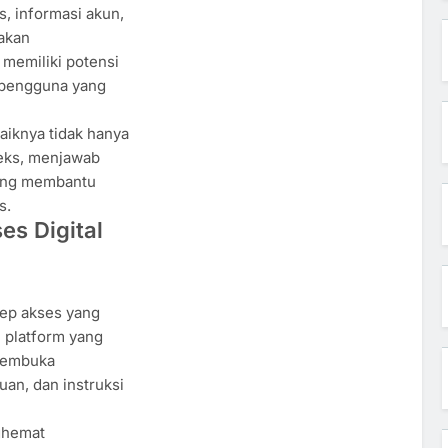
s, informasi akun,
akan
 memiliki potensi
 pengguna yang
aiknya tidak hanya
eks, menjawab
yang membantu
s.
es Digital
ep akses yang
 platform yang
 membuka
an, dan instruksi
ghemat