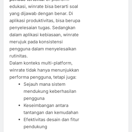
edukasi, winrate bisa berarti soal
yang dijawab dengan benar. Di
aplikasi produktivitas, bisa berupa
penyelesaian tugas. Sedangkan
dalam aplikasi kebiasaan, winrate
merujuk pada konsistensi
pengguna dalam menyelesaikan
rutinitas.
Dalam konteks multi-platform,
winrate tidak hanya menunjukkan
performa pengguna, tetapi juga:
Sejauh mana sistem
mendukung keberhasilan
pengguna
Keseimbangan antara
tantangan dan kemudahan
Efektivitas desain dan fitur
pendukung