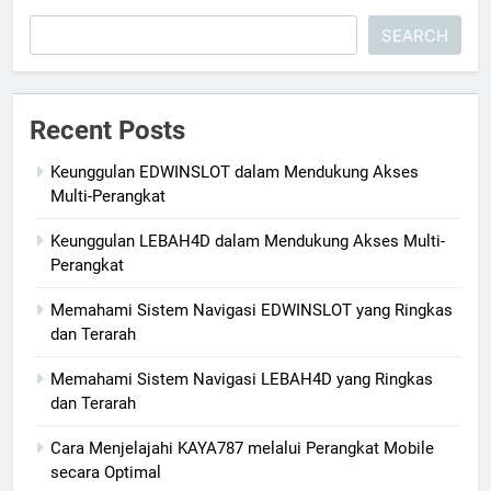
SEARCH
Recent Posts
Keunggulan EDWINSLOT dalam Mendukung Akses
Multi-Perangkat
Keunggulan LEBAH4D dalam Mendukung Akses Multi-
Perangkat
Memahami Sistem Navigasi EDWINSLOT yang Ringkas
dan Terarah
Memahami Sistem Navigasi LEBAH4D yang Ringkas
dan Terarah
Cara Menjelajahi KAYA787 melalui Perangkat Mobile
secara Optimal