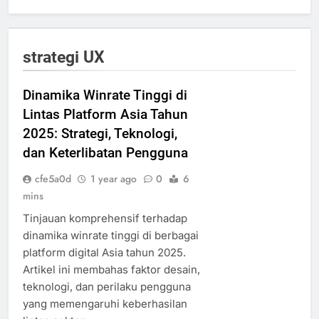
strategi UX
Dinamika Winrate Tinggi di
Lintas Platform Asia Tahun
2025: Strategi, Teknologi,
dan Keterlibatan Pengguna
cfe5a0d
1 year ago
0
6
mins
Tinjauan komprehensif terhadap
dinamika winrate tinggi di berbagai
platform digital Asia tahun 2025.
Artikel ini membahas faktor desain,
teknologi, dan perilaku pengguna
yang memengaruhi keberhasilan