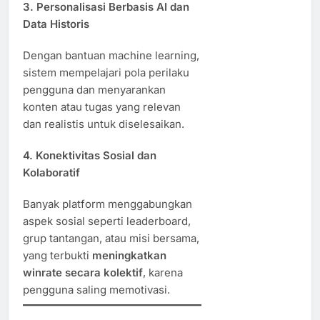
3.
Personalisasi Berbasis AI dan
Data Historis
Dengan bantuan machine learning,
sistem mempelajari pola perilaku
pengguna dan menyarankan
konten atau tugas yang relevan
dan realistis untuk diselesaikan.
4.
Konektivitas Sosial dan
Kolaboratif
Banyak platform menggabungkan
aspek sosial seperti leaderboard,
grup tantangan, atau misi bersama,
yang terbukti
meningkatkan
winrate secara kolektif
, karena
pengguna saling memotivasi.