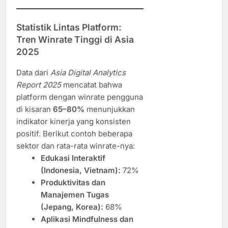
Statistik Lintas Platform:
Tren Winrate Tinggi di Asia
2025
Data dari
Asia Digital Analytics
Report 2025
mencatat bahwa
platform dengan winrate pengguna
di kisaran
65–80%
menunjukkan
indikator kinerja yang konsisten
positif. Berikut contoh beberapa
sektor dan rata-rata winrate-nya:
Edukasi Interaktif
(Indonesia, Vietnam):
72%
Produktivitas dan
Manajemen Tugas
(Jepang, Korea):
68%
Aplikasi Mindfulness dan