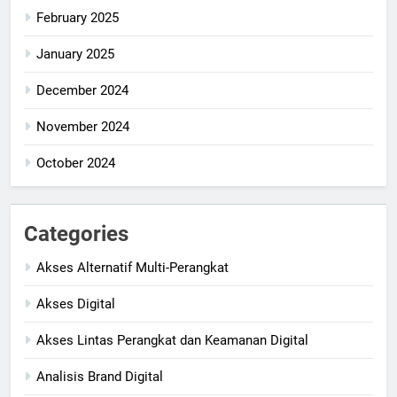
February 2025
January 2025
December 2024
November 2024
October 2024
Categories
Akses Alternatif Multi-Perangkat
Akses Digital
Akses Lintas Perangkat dan Keamanan Digital
Analisis Brand Digital