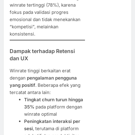
winrate tertinggi (78%), karena
fokus pada validasi progres
emosional dan tidak menekankan
“kompetisi”, melainkan
konsistensi.
Dampak terhadap Retensi
dan UX
Winrate tinggi berkaitan erat
dengan
pengalaman pengguna
yang positif
. Beberapa efek yang
tercatat antara lain:
Tingkat churn turun hingga
35%
pada platform dengan
winrate optimal
Peningkatan interaksi per
sesi
, terutama di platform