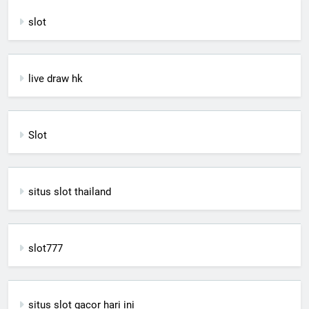
slot
live draw hk
Slot
situs slot thailand
slot777
situs slot gacor hari ini