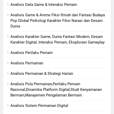
Analisis Data Game & Interaksi Pemain
Analisis Game & Anime Fiksi Ilmiah dan Fantasi Budaya
Pop Global Psikologi Karakter Fiksi Narasi dan Desain
Dunia
Analisis Karakter Game, Dunia Fantasi Modern, Desain
Karakter Digital, Interaksi Pemain, Eksplorasi Gameplay
Analisis Perilaku Pemain
Analisis Permainan
Analisis Permainan & Strategi Harian
Analisis Pola Permainan,Perilaku Pemain
Rasional,Dinamika Platform Digital,Studi Kenyamanan
Bermain,Manajemen Pengalaman Bermain
Analisis Sistem Permainan Digital