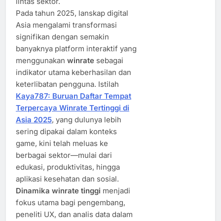
lintas sektor.
Pada tahun 2025, lanskap digital
Asia mengalami transformasi
signifikan dengan semakin
banyaknya platform interaktif yang
menggunakan
winrate
sebagai
indikator utama keberhasilan dan
keterlibatan pengguna. Istilah
Kaya787: Buruan Daftar Tempat
Terpercaya Winrate Tertinggi di
Asia 2025
, yang dulunya lebih
sering dipakai dalam konteks
game, kini telah meluas ke
berbagai sektor—mulai dari
edukasi, produktivitas, hingga
aplikasi kesehatan dan sosial.
Dinamika winrate tinggi
menjadi
fokus utama bagi pengembang,
peneliti UX, dan analis data dalam