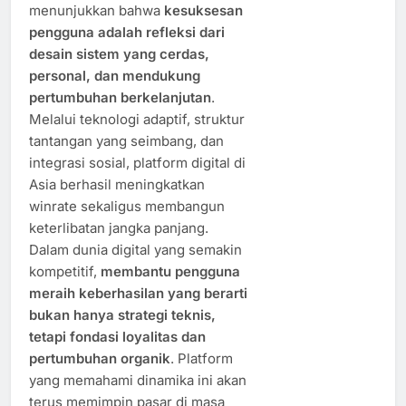
menunjukkan bahwa
kesuksesan
pengguna adalah refleksi dari
desain sistem yang cerdas,
personal, dan mendukung
pertumbuhan berkelanjutan
.
Melalui teknologi adaptif, struktur
tantangan yang seimbang, dan
integrasi sosial, platform digital di
Asia berhasil meningkatkan
winrate sekaligus membangun
keterlibatan jangka panjang.
Dalam dunia digital yang semakin
kompetitif,
membantu pengguna
meraih keberhasilan yang berarti
bukan hanya strategi teknis,
tetapi fondasi loyalitas dan
pertumbuhan organik
. Platform
yang memahami dinamika ini akan
terus memimpin pasar di masa