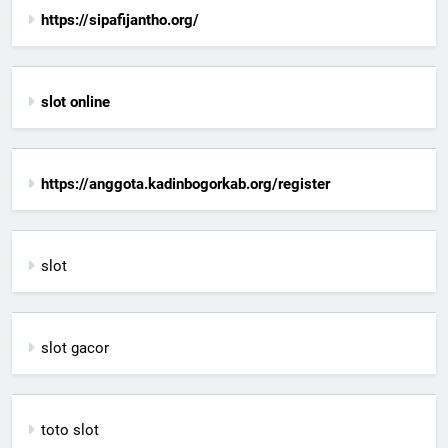
https://sipafijantho.org/
slot online
https://anggota.kadinbogorkab.org/register
slot
slot gacor
toto slot