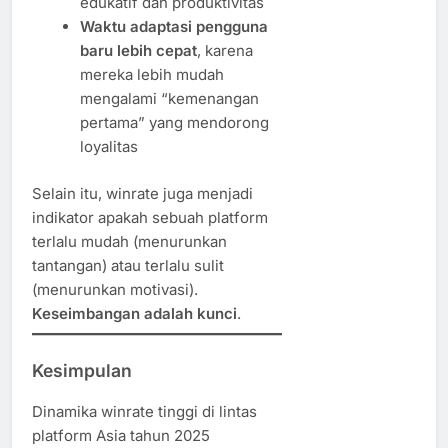
edukatif dan produktivitas
Waktu adaptasi pengguna
baru lebih cepat
, karena
mereka lebih mudah
mengalami “kemenangan
pertama” yang mendorong
loyalitas
Selain itu, winrate juga menjadi
indikator apakah sebuah platform
terlalu mudah (menurunkan
tantangan) atau terlalu sulit
(menurunkan motivasi).
Keseimbangan adalah kunci
.
Kesimpulan
Dinamika winrate tinggi di lintas
platform Asia tahun 2025