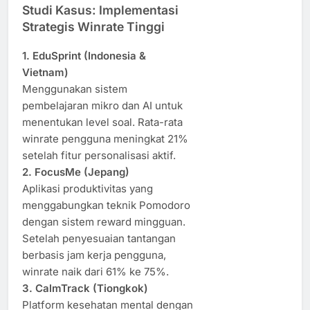
Studi Kasus: Implementasi
Strategis Winrate Tinggi
1. EduSprint (Indonesia &
Vietnam)
Menggunakan sistem
pembelajaran mikro dan AI untuk
menentukan level soal. Rata-rata
winrate pengguna meningkat 21%
setelah fitur personalisasi aktif.
2. FocusMe (Jepang)
Aplikasi produktivitas yang
menggabungkan teknik Pomodoro
dengan sistem reward mingguan.
Setelah penyesuaian tantangan
berbasis jam kerja pengguna,
winrate naik dari 61% ke 75%.
3. CalmTrack (Tiongkok)
Platform kesehatan mental dengan