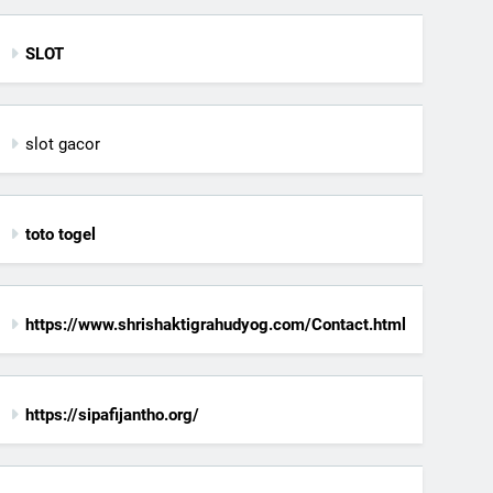
SLOT
slot gacor
toto togel
https://www.shrishaktigrahudyog.com/Contact.html
https://sipafijantho.org/