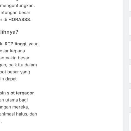
g menguntungkan.
euntungan besar
or
di
HORAS88
.
lihnya?
iki
RTP tinggi
, yang
besar kepada
 semakin besar
n, baik itu dalam
kpot besar yang
in dapat
esin
slot tergacor
han utama bagi
angan mereka.
animasi halus, dan
.