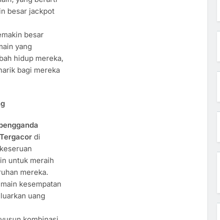
n besar jackpot
makin besar
main yang
bah hidup mereka,
arik bagi mereka
ng
pengganda
 Tergacor
di
n keseruan
in untuk meraih
ruhan mereka.
main kesempatan
luarkan uang
usun kombinasi