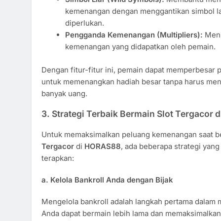
kemenangan dengan menggantikan simbol la
diperlukan.
Pengganda Kemenangan (Multipliers):
Meni
kemenangan yang didapatkan oleh pemain.
Dengan fitur-fitur ini, pemain dapat memperbesar
untuk memenangkan hadiah besar tanpa harus men
banyak uang.
3.
Strategi Terbaik Bermain Slot Tergacor
Untuk memaksimalkan peluang kemenangan saat 
Tergacor
di
HORAS88
, ada beberapa strategi yang
terapkan:
a.
Kelola Bankroll Anda dengan Bijak
Mengelola bankroll adalah langkah pertama dalam
Anda dapat bermain lebih lama dan memaksimalkan