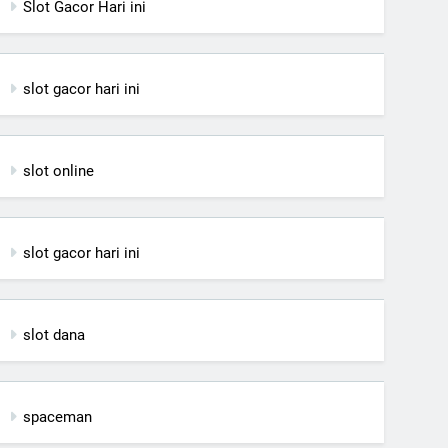
Slot Gacor Hari ini
slot gacor hari ini
slot online
slot gacor hari ini
slot dana
spaceman