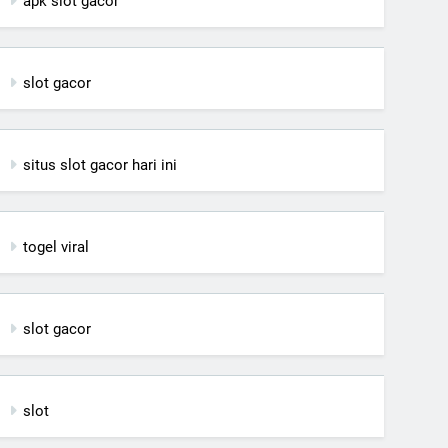
apk slot gacor
slot gacor
situs slot gacor hari ini
togel viral
slot gacor
slot