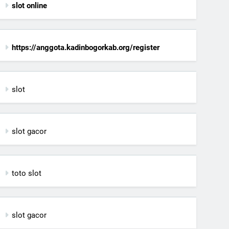
slot online
https://anggota.kadinbogorkab.org/register
slot
slot gacor
toto slot
slot gacor