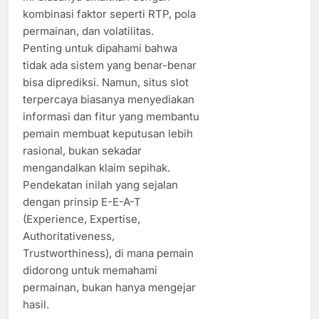
kombinasi faktor seperti RTP, pola
permainan, dan volatilitas.
Penting untuk dipahami bahwa
tidak ada sistem yang benar-benar
bisa diprediksi. Namun, situs slot
terpercaya biasanya menyediakan
informasi dan fitur yang membantu
pemain membuat keputusan lebih
rasional, bukan sekadar
mengandalkan klaim sepihak.
Pendekatan inilah yang sejalan
dengan prinsip E-E-A-T
(Experience, Expertise,
Authoritativeness,
Trustworthiness), di mana pemain
didorong untuk memahami
permainan, bukan hanya mengejar
hasil.