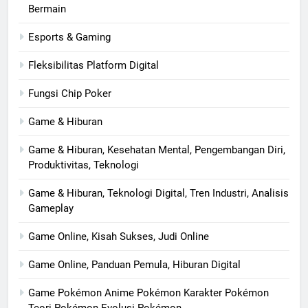
Bermain
Esports & Gaming
Fleksibilitas Platform Digital
Fungsi Chip Poker
Game & Hiburan
Game & Hiburan, Kesehatan Mental, Pengembangan Diri,
Produktivitas, Teknologi
Game & Hiburan, Teknologi Digital, Tren Industri, Analisis
Gameplay
Game Online, Kisah Sukses, Judi Online
Game Online, Panduan Pemula, Hiburan Digital
Game Pokémon Anime Pokémon Karakter Pokémon
Teori Pokémon Evolusi Pokémon