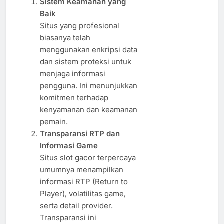
Sistem Keamanan yang
Baik
Situs yang profesional
biasanya telah
menggunakan enkripsi data
dan sistem proteksi untuk
menjaga informasi
pengguna. Ini menunjukkan
komitmen terhadap
kenyamanan dan keamanan
pemain.
Transparansi RTP dan
Informasi Game
Situs slot gacor terpercaya
umumnya menampilkan
informasi RTP (Return to
Player), volatilitas game,
serta detail provider.
Transparansi ini