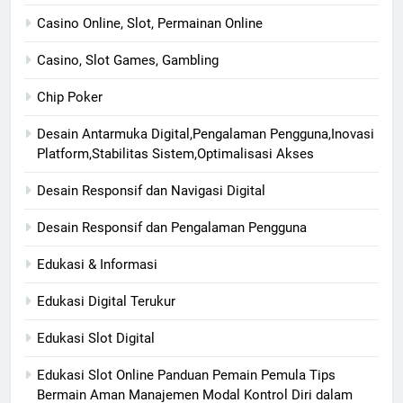
Casino Online, Slot, Permainan Online
Casino, Slot Games, Gambling
Chip Poker
Desain Antarmuka Digital,Pengalaman Pengguna,Inovasi
Platform,Stabilitas Sistem,Optimalisasi Akses
Desain Responsif dan Navigasi Digital
Desain Responsif dan Pengalaman Pengguna
Edukasi & Informasi
Edukasi Digital Terukur
Edukasi Slot Digital
Edukasi Slot Online Panduan Pemain Pemula Tips
Bermain Aman Manajemen Modal Kontrol Diri dalam