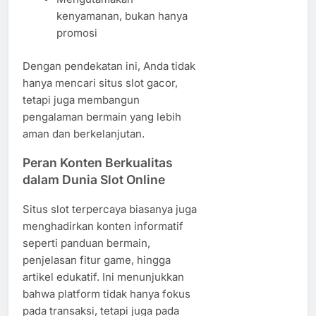
kenyamanan, bukan hanya
promosi
Dengan pendekatan ini, Anda tidak
hanya mencari situs slot gacor,
tetapi juga membangun
pengalaman bermain yang lebih
aman dan berkelanjutan.
Peran Konten Berkualitas
dalam Dunia Slot Online
Situs slot terpercaya biasanya juga
menghadirkan konten informatif
seperti panduan bermain,
penjelasan fitur game, hingga
artikel edukatif. Ini menunjukkan
bahwa platform tidak hanya fokus
pada transaksi, tetapi juga pada