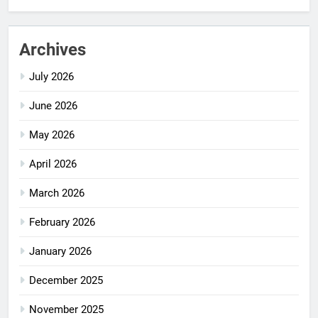
Archives
July 2026
June 2026
May 2026
April 2026
March 2026
February 2026
January 2026
December 2025
November 2025