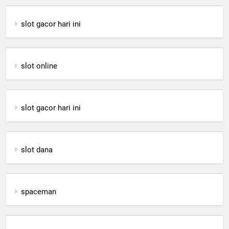
slot gacor hari ini
slot online
slot gacor hari ini
slot dana
spaceman