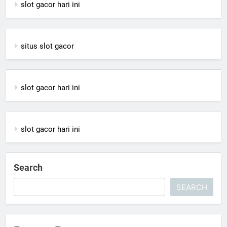
slot gacor hari ini
situs slot gacor
slot gacor hari ini
slot gacor hari ini
Search
SEARCH