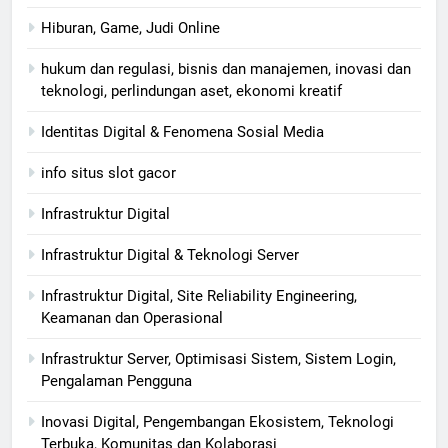
Hiburan, Game, Judi Online
hukum dan regulasi, bisnis dan manajemen, inovasi dan
teknologi, perlindungan aset, ekonomi kreatif
Identitas Digital & Fenomena Sosial Media
info situs slot gacor
Infrastruktur Digital
Infrastruktur Digital & Teknologi Server
Infrastruktur Digital, Site Reliability Engineering,
Keamanan dan Operasional
Infrastruktur Server, Optimisasi Sistem, Sistem Login,
Pengalaman Pengguna
Inovasi Digital, Pengembangan Ekosistem, Teknologi
Terbuka, Komunitas dan Kolaborasi