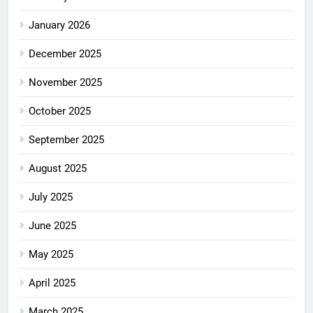
January 2026
December 2025
November 2025
October 2025
September 2025
August 2025
July 2025
June 2025
May 2025
April 2025
March 2025