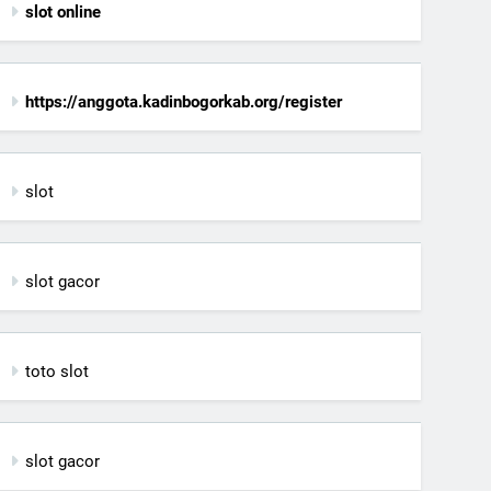
slot online
https://anggota.kadinbogorkab.org/register
slot
slot gacor
toto slot
slot gacor