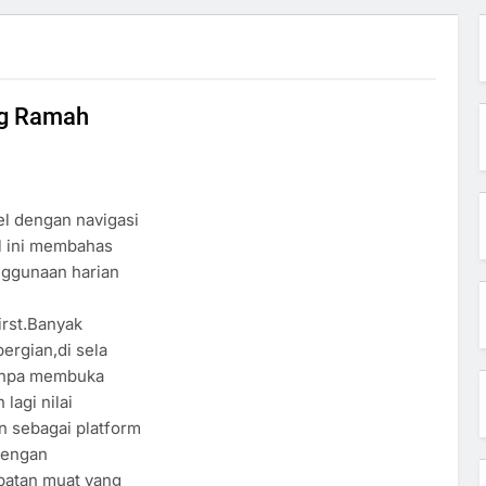
ng Ramah
l dengan navigasi
el ini membahas
nggunaan harian
irst.Banyak
pergian,di sela
tanpa membuka
lagi nilai
n sebagai platform
dengan
patan muat yang