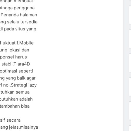
 dengan membuat
ehingga pengguna
a.Penanda halaman
ng selalu tersedia
di pada situs yang
fluktuatif.Mobile
ung lokasi dan
 ponsel harus
 stabil.Tiara4D
ptimasi seperti
ng yang baik agar
 nol.Strategi lazy
butuhkan semua
butuhkan adalah
 tambahan bisa
sif secara
ang jelas,misalnya