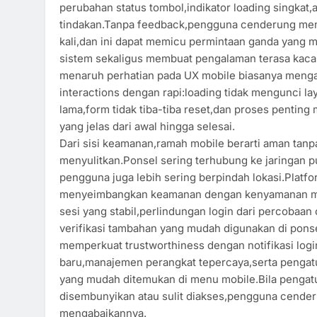
perubahan status tombol,indikator loading singkat,
tindakan.Tanpa feedback,pengguna cenderung me
kali,dan ini dapat memicu permintaan ganda yang
sistem sekaligus membuat pengalaman terasa kaca
menaruh perhatian pada UX mobile biasanya menga
interactions dengan rapi:loading tidak mengunci lay
lama,form tidak tiba-tiba reset,dan proses penting 
yang jelas dari awal hingga selesai.
Dari sisi keamanan,ramah mobile berarti aman tanp
menyulitkan.Ponsel sering terhubung ke jaringan p
pengguna juga lebih sering berpindah lokasi.Platfo
menyeimbangkan keamanan dengan kenyamanan m
sesi yang stabil,perlindungan login dari percobaan
verifikasi tambahan yang mudah digunakan di pons
memperkuat trustworthiness dengan notifikasi logi
baru,manajemen perangkat tepercaya,serta penga
yang mudah ditemukan di menu mobile.Bila penga
disembunyikan atau sulit diakses,pengguna cende
mengabaikannya.