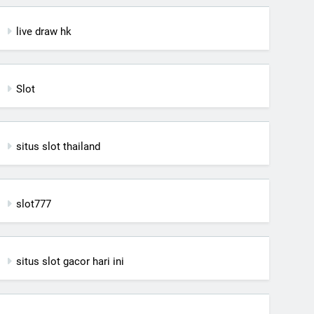
live draw hk
Slot
situs slot thailand
slot777
situs slot gacor hari ini