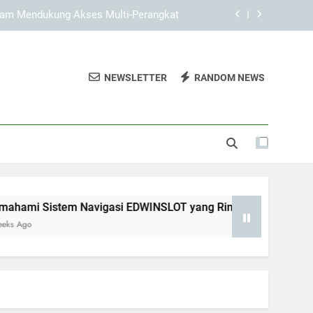
am Mendukung Akses Multi-Perangkat
EDWINSLOT yang Ringkas dan Terarah
i LEBAH4D yang Ringkas dan Terarah
NEWSLETTER
RANDOM NEWS
am Mendukung Akses Multi-Perangkat
igital Dan Kreator Visual.
am Mendukung Akses Multi-Perangkat
EDWINSLOT yang Ringkas dan Terarah
i LEBAH4D yang Ringkas dan Terarah
em Navigasi EDWINSLOT yang Ringkas dan Terarah
Mem
3 W