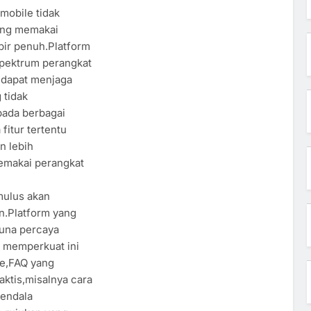
mobile tidak
ang memakai
ir penuh.Platform
spektrum perangkat
 dapat menjaga
 tidak
pada berbagai
fitur tertentu
n lebih
memakai perangkat
mulus akan
n.Platform yang
guna percaya
t memperkuat ini
le,FAQ yang
ktis,misalnya cara
endala