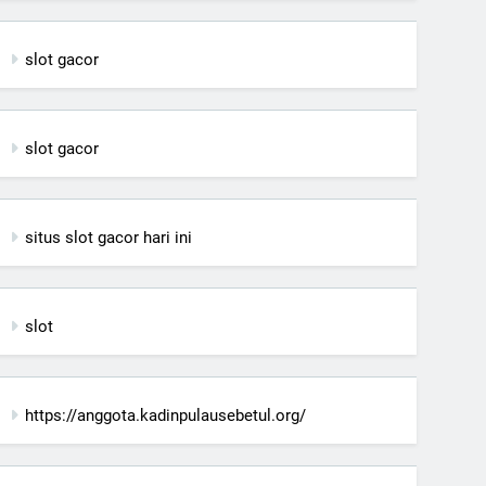
slot gacor
slot gacor
situs slot gacor hari ini
slot
https://anggota.kadinpulausebetul.org/