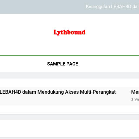
Keunggulan LEBAH4D dal
Memahami Sistem Navigasi 
Memahami Sistem Navigas
hbound
Keunggulan EDWINSLOT dal
eativitas Tanpa Batas Di Lythbound. Platform Untuk Seniman D
Keunggulan LEBAH4D dal
SAMPLE PAGE
Memahami Sistem Navigasi 
Memahami Sistem Navigas
lam Mendukung Akses Multi-Perangkat
Memahami Sist
3 Weeks Ago