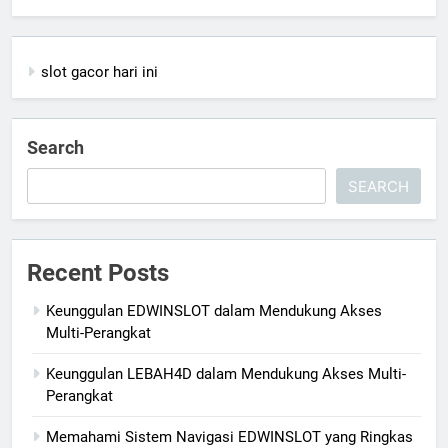
slot gacor hari ini
Search
SEARCH
Recent Posts
Keunggulan EDWINSLOT dalam Mendukung Akses
Multi-Perangkat
Keunggulan LEBAH4D dalam Mendukung Akses Multi-
Perangkat
Memahami Sistem Navigasi EDWINSLOT yang Ringkas