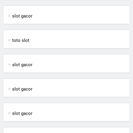
slot gacor
toto slot
slot gacor
slot gacor
slot gacor