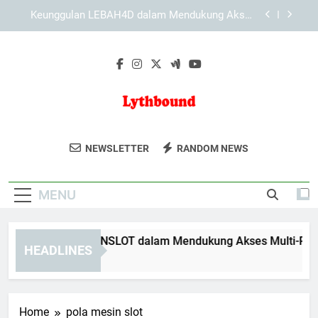
Skip
Memahami Sistem Navigasi EDWINSLOT yang
to
Ringkas dan Terarah
content
Memahami Sistem Navigasi LEBAH4D yang
Ringkas dan Terarah
Keunggulan EDWINSLOT dalam Mendukung
Akses Multi-Perangkat
Keunggulan LEBAH4D dalam Mendukung Akses
Multi-Perangkat
Lythbound
Temukan Kreativitas Tanpa Batas Di
Memahami Sistem Navigasi EDWINSLOT yang
NEWSLETTER
RANDOM NEWS
Ringkas dan Terarah
Lythbound. Platform Untuk Seniman
Memahami Sistem Navigasi LEBAH4D yang
Digital Dan Kreator Visual.
Ringkas dan Terarah
MENU
eunggulan EDWINSLOT dalam Mendukung Akses Multi-Peran
HEADLINES
 Weeks Ago
Home
pola mesin slot