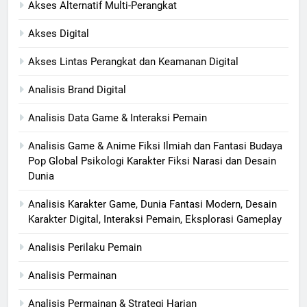
Akses Alternatif Multi-Perangkat
Akses Digital
Akses Lintas Perangkat dan Keamanan Digital
Analisis Brand Digital
Analisis Data Game & Interaksi Pemain
Analisis Game & Anime Fiksi Ilmiah dan Fantasi Budaya
Pop Global Psikologi Karakter Fiksi Narasi dan Desain
Dunia
Analisis Karakter Game, Dunia Fantasi Modern, Desain
Karakter Digital, Interaksi Pemain, Eksplorasi Gameplay
Analisis Perilaku Pemain
Analisis Permainan
Analisis Permainan & Strategi Harian