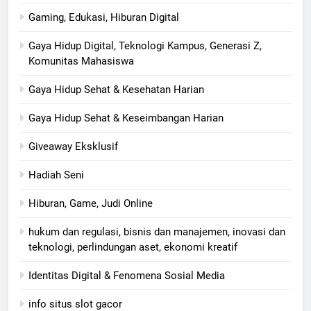
Gaming, Edukasi, Hiburan Digital
Gaya Hidup Digital, Teknologi Kampus, Generasi Z,
Komunitas Mahasiswa
Gaya Hidup Sehat & Kesehatan Harian
Gaya Hidup Sehat & Keseimbangan Harian
Giveaway Eksklusif
Hadiah Seni
Hiburan, Game, Judi Online
hukum dan regulasi, bisnis dan manajemen, inovasi dan
teknologi, perlindungan aset, ekonomi kreatif
Identitas Digital & Fenomena Sosial Media
info situs slot gacor