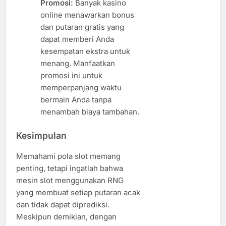
Promosi:
Banyak kasino
online menawarkan bonus
dan putaran gratis yang
dapat memberi Anda
kesempatan ekstra untuk
menang. Manfaatkan
promosi ini untuk
memperpanjang waktu
bermain Anda tanpa
menambah biaya tambahan.
Kesimpulan
Memahami pola slot memang
penting, tetapi ingatlah bahwa
mesin slot menggunakan RNG
yang membuat setiap putaran acak
dan tidak dapat diprediksi.
Meskipun demikian, dengan