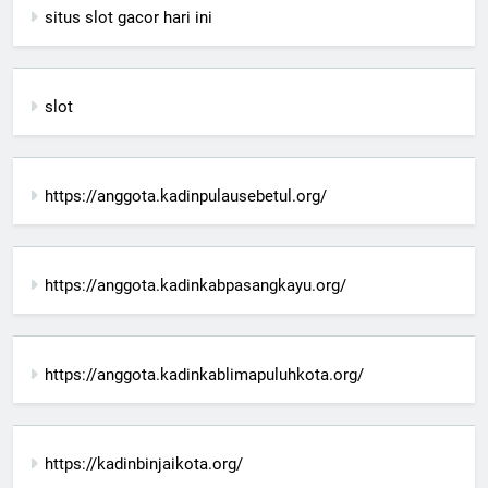
situs slot gacor hari ini
slot
https://anggota.kadinpulausebetul.org/
https://anggota.kadinkabpasangkayu.org/
https://anggota.kadinkablimapuluhkota.org/
https://kadinbinjaikota.org/